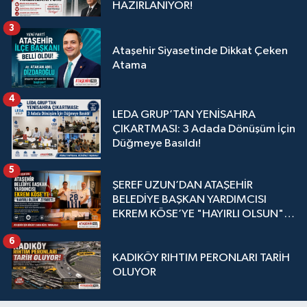
HAZIRLANIYOR!
3
Ataşehir Siyasetinde Dikkat Çeken
Atama
4
LEDA GRUP’TAN YENİSAHRA
ÇIKARTMASI: 3 Adada Dönüşüm İçin
Düğmeye Basıldı!
5
ŞEREF UZUN’DAN ATAŞEHİR
BELEDİYE BAŞKAN YARDIMCISI
EKREM KÖSE’YE "HAYIRLI OLSUN"
ZİYARETİ
6
KADIKÖY RIHTIM PERONLARI TARİH
OLUYOR