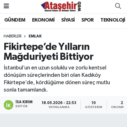
GÜNDEM
EKONOMİ
SİYASİ
SPOR
TEKNOLOJİ
Hava Durumu
Trafik Durumu
HABERLER
EMLAK
Fikirtepe’de Yılların
Süper Lig Puan Durumu ve Fikstür
Mağduriyeti Bittiyor
Tüm Manşetler
İstanbul’un en uzun soluklu ve zorlu kentsel
dönüşüm süreçlerinden biri olan Kadıköy
Son Dakika Haberleri
Fikirtepe’de, kördüğüme dönen süreç mutlu
sonla tamamlandı.
Haber Arşivi
İSA KIRIM
18.05.2026 - 22:53
10
2 D
EDITÖR
YAYINLANMA
GÖSTERIM
OKUNMA 