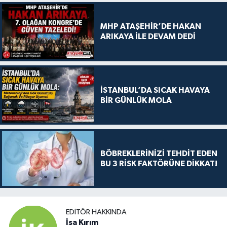
MHP ATAŞEHİR’DE HAKAN
ARIKAYA İLE DEVAM DEDİ
İSTANBUL’DA SICAK HAVAYA
BİR GÜNLÜK MOLA
BÖBREKLERİNİZİ TEHDİT EDEN
BU 3 RİSK FAKTÖRÜNE DİKKAT!
EDITÖR HAKKINDA
İsa Kırım