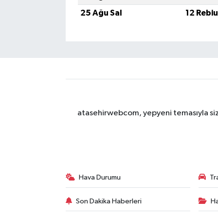
25 Ağu Sal
12 Rebi
atasehirwebcom, yepyeni temasıyla sizle
Hava Durumu
Tr
Son Dakika Haberleri
Ha