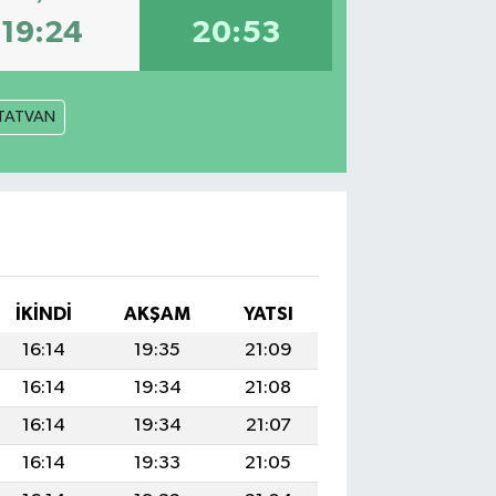
19:24
20:53
TATVAN
İKINDI
AKŞAM
YATSI
16:14
19:35
21:09
16:14
19:34
21:08
16:14
19:34
21:07
16:14
19:33
21:05