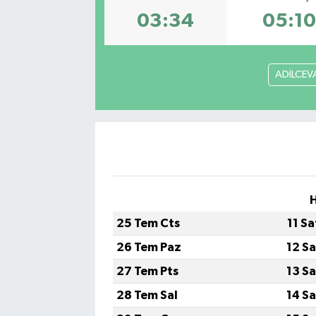
03:34
05:10
ADİLCEV
H
25 Tem Cts
11 S
26 Tem Paz
12 S
27 Tem Pts
13 S
28 Tem Sal
14 S