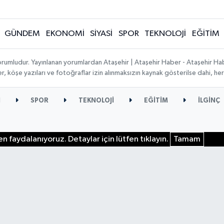
GÜNDEM
EKONOMİ
SİYASİ
SPOR
TEKNOLOJİ
EĞİTİM
orumludur. Yayınlanan yorumlardan Ataşehir | Ataşehir Haber - Ataşehir Habe
ber, köşe yazıları ve fotoğraflar izin alınmaksızın kaynak gösterilse dahi, 
İ
SPOR
TEKNOLOJİ
EĞİTİM
İLGİNÇ
n faydalanıyoruz. Detaylar için lütfen tıklayın.
Tamam