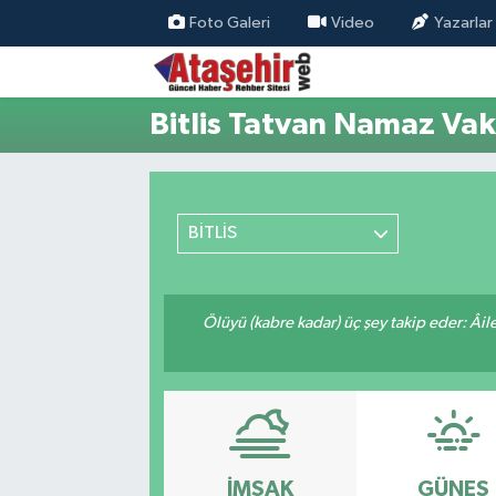
Foto Galeri
Video
Yazarlar
Hava Durumu
Bitlis Tatvan Namaz Vaki
Trafik Durumu
Süper Lig Puan Durumu ve Fikstür
BİTLİS
Tüm Manşetler
Son Dakika Haberleri
Ölüyü (kabre kadar) üç şey takip eder: Âile f
Haber Arşivi
İMSAK
GÜNEŞ