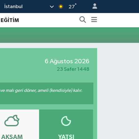
°
İstanbul
27
EĞİTİM
6 Ağustos 2026
23 Safer 1448
 ve malı geri döner, ameli (kendisiyle) kalır.
AKŞAM
YATSI