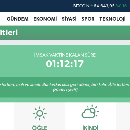
BITCOIN
64.643,95
%0.16
DOLAR
47,6006
%0.06
GÜNDEM
EKONOMİ
SİYASİ
SPOR
TEKNOLOJİ
EURO
55,0250
%0.02
tleri
STERLİN
64,2398
%0.2
GRAM ALTIN
6513.94
%0.32
İMSAK VAKTINE KALAN SÜRE
BİST100
13.768
%48
01:12:16
ertleri, malı ve ameli. Bunlardan ikisi geri döner, biri kalır: Âile fertleri
(Hadis-i şerif)
ÖĞLE
İKINDI