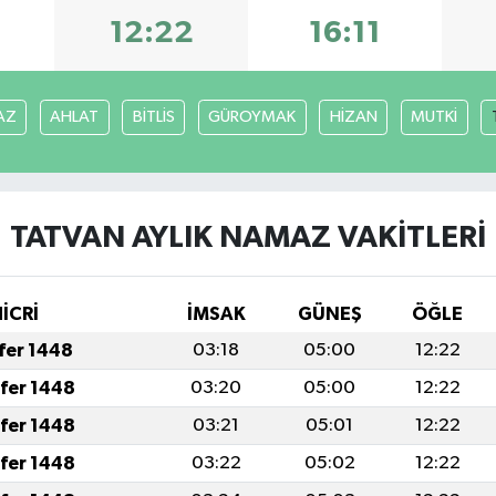
12:22
16:11
AZ
AHLAT
BİTLİS
GÜROYMAK
HİZAN
MUTKİ
TATVAN AYLIK NAMAZ VAKITLERI
İCRİ
İMSAK
GÜNEŞ
ÖĞLE
afer 1448
03:18
05:00
12:22
afer 1448
03:20
05:00
12:22
afer 1448
03:21
05:01
12:22
afer 1448
03:22
05:02
12:22