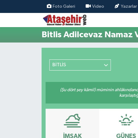
Foto Galeri
Video
Yazarlar
Hava Durumu
Bitlis Adilcevaz Namaz V
Trafik Durumu
Süper Lig Puan Durumu ve Fikstür
BİTLİS
Tüm Manşetler
Son Dakika Haberleri
(Şu dört şey kâmil) müminin ahlâkındand
karşılaşt
Haber Arşivi
İMSAK
GÜNEŞ