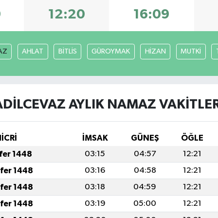
9
12:20
16:09
AZ
AHLAT
BİTLİS
GÜROYMAK
HİZAN
MUTKİ
ADİLCEVAZ AYLIK NAMAZ VAKITLER
İCRİ
İMSAK
GÜNEŞ
ÖĞLE
afer 1448
03:15
04:57
12:21
afer 1448
03:16
04:58
12:21
afer 1448
03:18
04:59
12:21
afer 1448
03:19
05:00
12:21