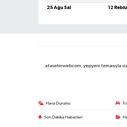
25 Ağu Sal
12 Rebi
atasehirwebcom, yepyeni temasıyla sizle
Hava Durumu
Tr
Son Dakika Haberleri
Ha