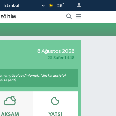
°
İstanbul
26
EĞİTİM
8 Ağustos 2026
25 Safer 1448
zaman güzelce dinlemek, (din kardeşiyle)
s-i şerif)
AKŞAM
YATSI