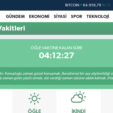
BITCOIN
64.959,79
%1.11
DOLAR
47,7436
%0.18
GÜNDEM
EKONOMİ
SİYASİ
SPOR
TEKNOLOJİ
EURO
55,2510
%0.32
akitleri
STERLİN
64,4811
%0.38
GRAM ALTIN
6660.55
%0.03
ÖĞLE VAKTINE KALAN SÜRE
BİST100
13.779
%-14
04:12:26
ır: Konuştuğu zaman güzel konuşmak, (kendisine) bir şey söylenildiği 
ığı zaman güler yüzlü olmak, söz verdiği zaman sözüne sâdık kalmak. (Hadi
ÖĞLE
İKINDI