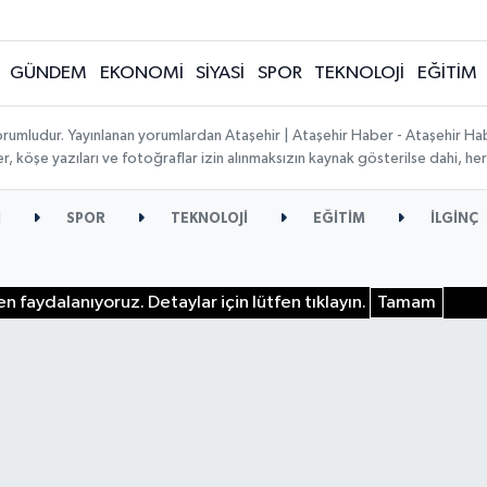
GÜNDEM
EKONOMİ
SİYASİ
SPOR
TEKNOLOJİ
EĞİTİM
orumludur. Yayınlanan yorumlardan Ataşehir | Ataşehir Haber - Ataşehir Habe
ber, köşe yazıları ve fotoğraflar izin alınmaksızın kaynak gösterilse dahi, 
İ
SPOR
TEKNOLOJİ
EĞİTİM
İLGİNÇ
n faydalanıyoruz. Detaylar için lütfen tıklayın.
Tamam