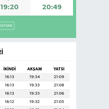
19:20
20:49
TATVAN
I
İKINDI
AKŞAM
YATSI
16:13
19:34
21:09
16:13
19:33
21:08
16:13
19:33
21:06
16:12
19:32
21:05