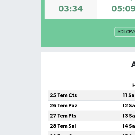
03:34
05:0
ADİLCEV
H
25 Tem Cts
11 S
26 Tem Paz
12 S
27 Tem Pts
13 S
28 Tem Sal
14 S