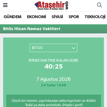
GÜNDEM
EKONOMİ
SİYASİ
SPOR
TEKNOLOJİ
Hava Durumu
Bitlis Hizan Namaz Vakitleri
Trafik Durumu
Süper Lig Puan Durumu ve Fikstür
BİTLİS
Tüm Manşetler
İKINDI VAKTINE KALAN SÜRE
40:25
Son Dakika Haberleri
7 Ağustos 2026
Haber Arşivi
24 Safer 1448
Güçlü bir mümin, zayıf olandan daha hayırlıdır ve Allâhü
Teâlâ'ya daha sevimlidir. (Hadis-i şerif)