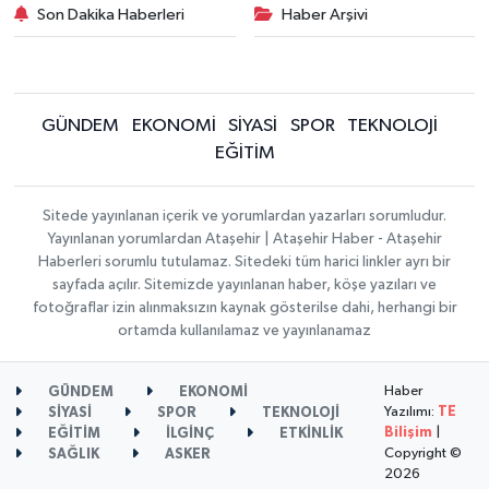
Son Dakika Haberleri
Haber Arşivi
GÜNDEM
EKONOMİ
SİYASİ
SPOR
TEKNOLOJİ
EĞİTİM
Sitede yayınlanan içerik ve yorumlardan yazarları sorumludur.
Yayınlanan yorumlardan Ataşehir | Ataşehir Haber - Ataşehir
Haberleri sorumlu tutulamaz. Sitedeki tüm harici linkler ayrı bir
sayfada açılır. Sitemizde yayınlanan haber, köşe yazıları ve
fotoğraflar izin alınmaksızın kaynak gösterilse dahi, herhangi bir
ortamda kullanılamaz ve yayınlanamaz
Haber
GÜNDEM
EKONOMİ
Yazılımı:
TE
SİYASİ
SPOR
TEKNOLOJİ
Bilişim
|
EĞİTİM
İLGİNÇ
ETKİNLİK
Copyright ©
SAĞLIK
ASKER
2026