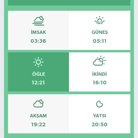
İMSAK
GÜNEŞ
03:36
05:11
ÖĞLE
İKINDI
12:21
16:10
AKŞAM
YATSI
19:22
20:50