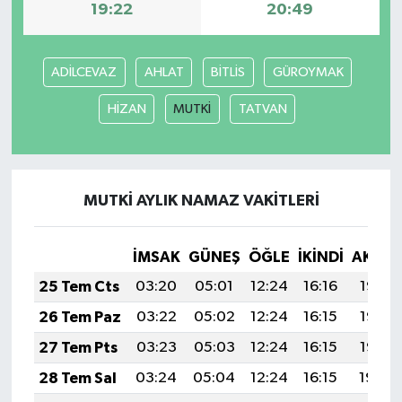
19:22
20:49
ADİLCEVAZ
AHLAT
BİTLİS
GÜROYMAK
HİZAN
MUTKİ
TATVAN
MUTKİ AYLIK NAMAZ VAKITLERI
İMSAK
GÜNEŞ
ÖĞLE
İKINDI
AKŞA
25 Tem Cts
03:20
05:01
12:24
16:16
19:37
26 Tem Paz
03:22
05:02
12:24
16:15
19:36
27 Tem Pts
03:23
05:03
12:24
16:15
19:35
28 Tem Sal
03:24
05:04
12:24
16:15
19:34