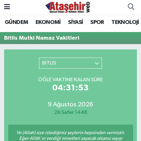
GÜNDEM
EKONOMİ
SİYASİ
SPOR
TEKNOLOJİ
Hava Durumu
Bitlis Mutki Namaz Vakitleri
Trafik Durumu
Süper Lig Puan Durumu ve Fikstür
BİTLİS
Tüm Manşetler
ÖĞLE VAKTINE KALAN SÜRE
04:31:53
Son Dakika Haberleri
9 Ağustos 2026
Haber Arşivi
26 Safer 1448
Ve (Allah) size istediğiniz şeylerin hepsinden vermiştir.
Eğer Allâh'ın verdiği nimetleri sayacak olsanız sayıp