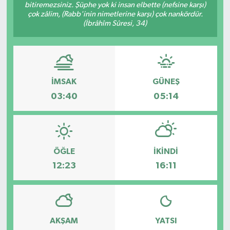
bitiremezsiniz. Şüphe yok ki insan elbette (nefsine karşı)
çok zâlim, (Rabb'inin nimetlerine karşı) çok nankördür.
(İbrâhîm Sûresi, 34)
İMSAK
GÜNEŞ
03:40
05:14
ÖĞLE
İKINDI
12:23
16:11
AKŞAM
YATSI