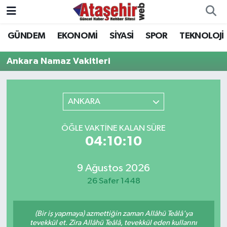
GÜNDEM
EKONOMİ
SİYASİ
SPOR
TEKNOLOJİ
Hava Durumu
Ankara Namaz Vakitleri
Trafik Durumu
Süper Lig Puan Durumu ve Fikstür
ANKARA
Tüm Manşetler
ÖĞLE VAKTINE KALAN SÜRE
04:10:10
Son Dakika Haberleri
9 Ağustos 2026
Haber Arşivi
26 Safer 1448
(Bir iş yapmaya) azmettiğin zaman Allâhü Teâlâ'ya
tevekkül et. Zira Allâhü Teâlâ, tevekkül eden kullarını