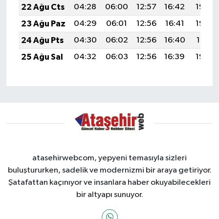
22 Ağu Cts
04:28
06:00
12:57
16:42
19:44
23 Ağu Paz
04:29
06:01
12:56
16:41
19:42
24 Ağu Pts
04:30
06:02
12:56
16:40
19:41
25 Ağu Sal
04:32
06:03
12:56
16:39
19:39
atasehirwebcom, yepyeni temasıyla sizleri
buluştururken, sadelik ve modernizmi bir araya getiriyor.
Şatafattan kaçınıyor ve insanlara haber okuyabilecekleri
bir altyapı sunuyor.