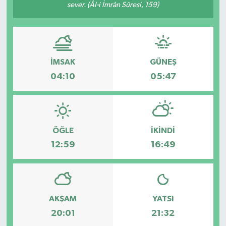
sever. (Âl-i İmrân Sûresi, 159)
İMSAK
GÜNEŞ
04:10
05:47
ÖĞLE
İKINDI
12:59
16:49
AKŞAM
YATSI
20:01
21:32