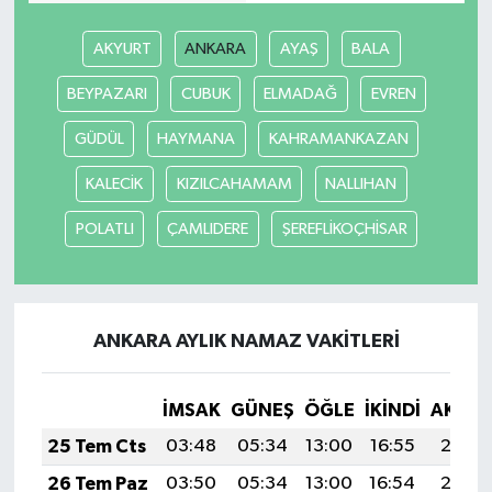
AKYURT
ANKARA
AYAŞ
BALA
BEYPAZARI
CUBUK
ELMADAĞ
EVREN
GÜDÜL
HAYMANA
KAHRAMANKAZAN
KALECİK
KIZILCAHAMAM
NALLIHAN
POLATLI
ÇAMLIDERE
ŞEREFLİKOÇHİSAR
ANKARA AYLIK NAMAZ VAKITLERI
İMSAK
GÜNEŞ
ÖĞLE
İKINDI
AKŞA
25 Tem Cts
03:48
05:34
13:00
16:55
20:17
26 Tem Paz
03:50
05:34
13:00
16:54
20:16