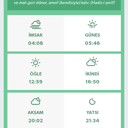
ve malı geri döner, ameli (kendisiyle) kalır. (Hadis-i şerif)
İMSAK
GÜNEŞ
04:08
05:46
ÖĞLE
İKINDI
12:59
16:50
AKŞAM
YATSI
20:02
21:34