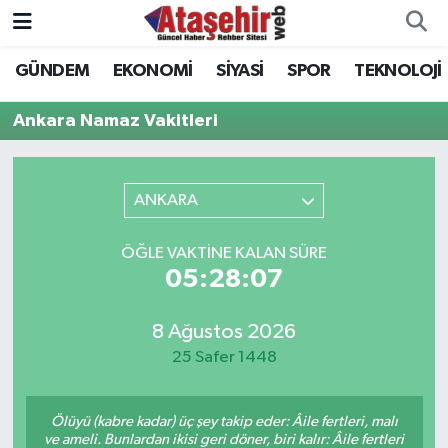
GÜNDEM
EKONOMİ
SİYASİ
SPOR
TEKNOLOJİ
Hava Durumu
Ankara Namaz Vakitleri
Trafik Durumu
Süper Lig Puan Durumu ve Fikstür
ANKARA
Tüm Manşetler
ÖĞLE VAKTINE KALAN SÜRE
05:28:07
Son Dakika Haberleri
8 Ağustos 2026
Haber Arşivi
25 Safer 1448
Ölüyü (kabre kadar) üç şey takip eder: Âile fertleri, malı
ve ameli. Bunlardan ikisi geri döner, biri kalır: Âile fertleri