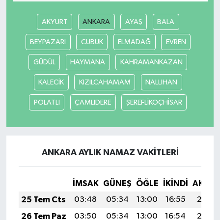
AKYURT
ANKARA
AYAŞ
BALA
BEYPAZARI
CUBUK
ELMADAĞ
EVREN
GÜDÜL
HAYMANA
KAHRAMANKAZAN
KALECİK
KIZILCAHAMAM
NALLIHAN
POLATLI
ÇAMLIDERE
ŞEREFLİKOÇHİSAR
ANKARA AYLIK NAMAZ VAKITLERI
İMSAK
GÜNEŞ
ÖĞLE
İKINDI
AKŞA
25 Tem Cts
03:48
05:34
13:00
16:55
20:17
26 Tem Paz
03:50
05:34
13:00
16:54
20:16