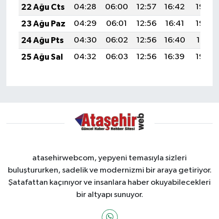
22 Ağu Cts
04:28
06:00
12:57
16:42
19:44
23 Ağu Paz
04:29
06:01
12:56
16:41
19:42
24 Ağu Pts
04:30
06:02
12:56
16:40
19:41
25 Ağu Sal
04:32
06:03
12:56
16:39
19:39
atasehirwebcom, yepyeni temasıyla sizleri
buluştururken, sadelik ve modernizmi bir araya getiriyor.
Şatafattan kaçınıyor ve insanlara haber okuyabilecekleri
bir altyapı sunuyor.