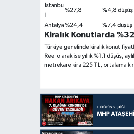
İstanbu
%27,8
%4,8 düşüş
l
Antalya
%24,4
%7,4 düşüş
Kiralık Konutlarda %32
Türkiye genelinde kiralık konut fiyat
Reel olarak ise yıllık %1,1 düşüş, ay
metrekare kira 225 TL, ortalama ki
EDITÖRÜN SEÇTIĞI
MHP ATAŞEHİ