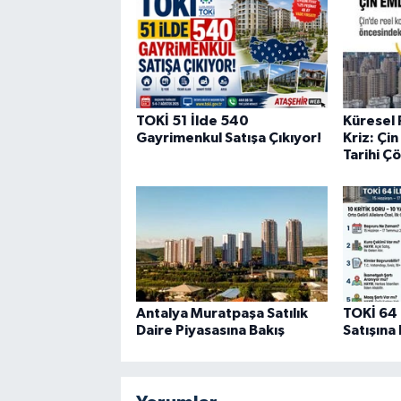
TOKİ 51 İlde 540
Küresel 
Gayrimenkul Satışa Çıkıyor!
Kriz: Çi
Tarihi Ç
Antalya Muratpaşa Satılık
TOKİ 64 
Daire Piyasasına Bakış
Satışına