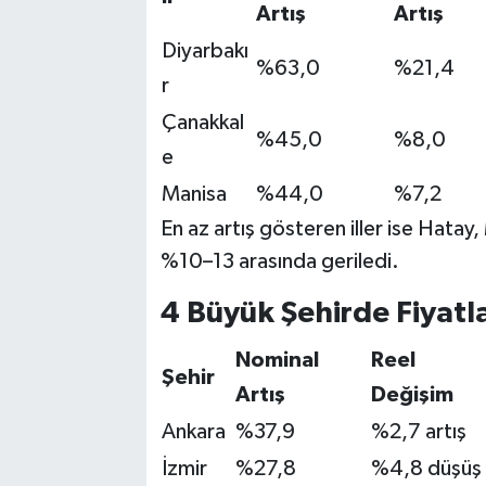
Artış
Artış
Diyarbakı
%63,0
%21,4
r
Çanakkal
%45,0
%8,0
e
Manisa
%44,0
%7,2
En az artış gösteren iller ise Hatay,
%10–13 arasında geriledi.
4 Büyük Şehirde Fiyatla
Nominal
Reel
Şehir
Artış
Değişim
Ankara
%37,9
%2,7 artış
İzmir
%27,8
%4,8 düşüş