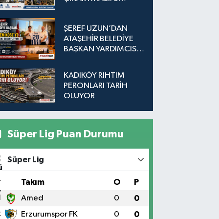
Adada Dönüşüm İçin
Düğmeye Basıldı!
ŞEREF UZUN’DAN
ATAŞEHİR BELEDİYE
BAŞKAN YARDIMCISI
EKREM KÖSE’YE
"HAYIRLI OLSUN"
KADIKÖY RIHTIM
ZİYARETİ
PERONLARI TARİH
OLUYOR
Süper Lig Puan Durumu
Süper Lig
#
Takım
O
P
1
Amed
0
0
2
Erzurumspor FK
0
0