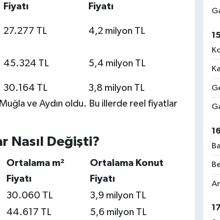
Fiyatı
Fiyatı
Ga
27.277 TL
4,2 milyon TL
1
Ko
45.324 TL
5,4 milyon TL
Ka
30.164 TL
3,8 milyon TL
Ge
 Muğla ve Aydın oldu. Bu illerde reel fiyatlar
Ga
1
r Nasıl Değişti?
Ba
Ortalama m²
Ortalama Konut
Be
Fiyatı
Fiyatı
Am
30.060 TL
3,9 milyon TL
1
44.617 TL
5,6 milyon TL