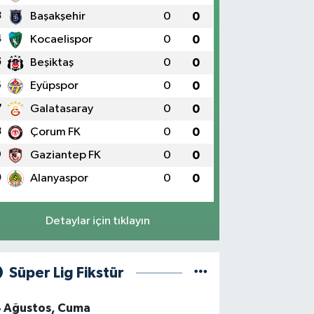
3
Başakşehir
0
0
4
Kocaelispor
0
0
5
Beşiktaş
0
0
6
Eyüpspor
0
0
7
Galatasaray
0
0
8
Çorum FK
0
0
9
Gaziantep FK
0
0
0
Alanyaspor
0
0
Detaylar için tıklayın
Süper Lig Fikstür
4 Ağustos, Cuma