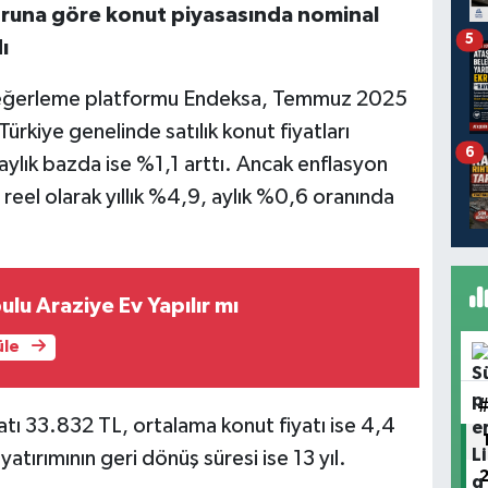
una göre konut piyasasında nominal
5
ı
değerleme platformu Endeksa, Temmuz 2025
rkiye genelinde satılık konut fiyatları
6
ylık bazda ise %1,1 arttı. Ancak enflasyon
 reel olarak yıllık %4,9, aylık %0,6 oranında
ulu Araziye Ev Yapılır mı
üle
tı 33.832 TL, ortalama konut fiyatı ise 4,4
atırımının geri dönüş süresi ise 13 yıl.