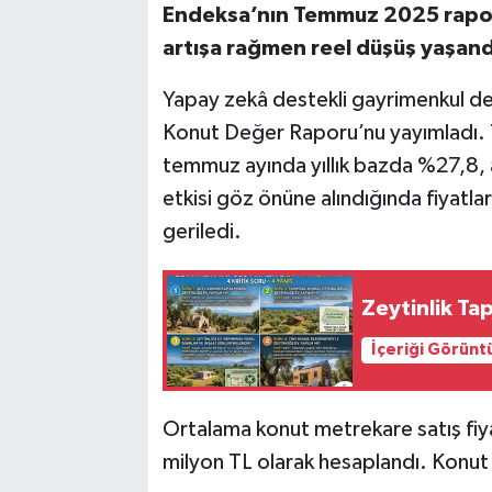
Endeksa’nın Temmuz 2025 rapor
artışa rağmen reel düşüş yaşand
Yapay zekâ destekli gayrimenkul 
Konut Değer Raporu’nu yayımladı. Tü
temmuz ayında yıllık bazda %27,8, a
etkisi göz önüne alındığında fiyatlar
geriledi.
Zeytinlik Tap
İçeriği Görünt
Ortalama konut metrekare satış fiya
milyon TL olarak hesaplandı. Konut y