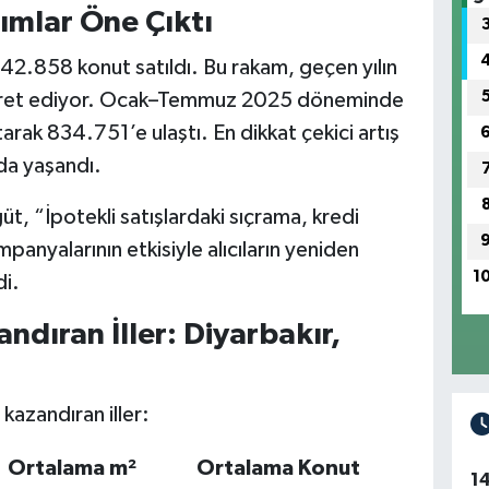
Alımlar Öne Çıktı
2.858 konut satıldı. Bu rakam, geçen yılın
işaret ediyor. Ocak–Temmuz 2025 döneminde
arak 834.751’e ulaştı. En dikkat çekici artış
nda yaşandı.
 “İpotekli satışlardaki sıçrama, kredi
panyalarının etkisiyle alıcıların yeniden
1
di.
ndıran İller: Diyarbakır,
kazandıran iller:
Ortalama m²
Ortalama Konut
1