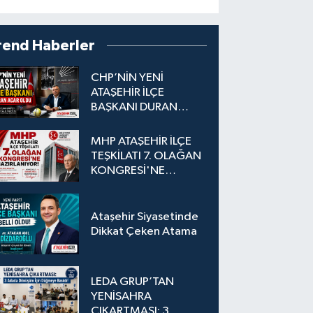
rend Haberler
CHP’NİN YENİ
ATAŞEHİR İLÇE
BAŞKANI DURAN
ACAR OLDU
MHP ATAŞEHİR İLÇE
TEŞKİLATI 7. OLAĞAN
KONGRESİ'NE
HAZIRLANIYOR!
Ataşehir Siyasetinde
Dikkat Çeken Atama
LEDA GRUP’TAN
YENİSAHRA
ÇIKARTMASI: 3