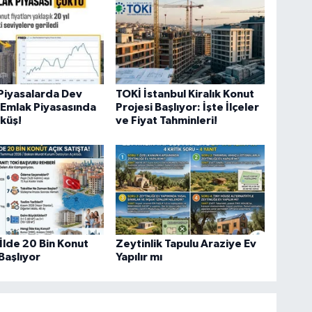
Piyasalarda Dev
TOKİ İstanbul Kiralık Konut
n Emlak Piyasasında
Projesi Başlıyor: İşte İlçeler
öküş!
ve Fiyat Tahminleri!
İlde 20 Bin Konut
Zeytinlik Tapulu Araziye Ev
 Başlıyor
Yapılır mı