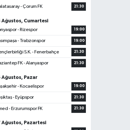
latasaray - Çorum FK
21:30
5 Ağustos, Cumartesi
nyaspor - Rizespor
19:00
sımpaşa - Trabzonspor
19:00
nçlerbirliği S.K. - Fenerbahçe
21:30
ziantep FK - Alanyaspor
21:30
6 Ağustos, Pazar
şakşehir - Kocaelispor
19:00
şiktaş - Eyüpspor
21:30
ed - Erzurumspor FK
21:30
7 Ağustos, Pazartesi