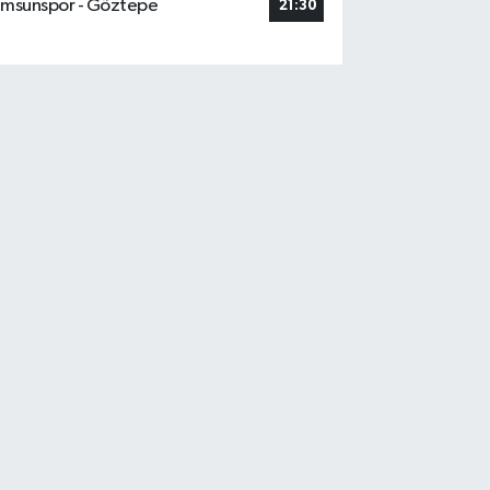
msunspor - Göztepe
21:30