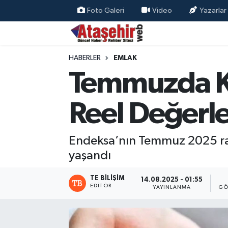
Foto Galeri
Video
Yazarlar
Hava Durumu
HABERLER
EMLAK
Trafik Durumu
Temmuzda Ko
Süper Lig Puan Durumu ve Fikstür
Reel Değerle
Tüm Manşetler
Endeksa’nın Temmuz 2025 rap
Son Dakika Haberleri
yaşandı
Haber Arşivi
TE BILIŞIM
14.08.2025 - 01:55
EDITÖR
YAYINLANMA
GÖ