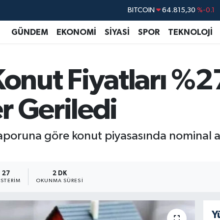
DOLAR
47,7436
%0.18
EURO
55,2510
%0.32
GÜNDEM
EKONOMİ
SİYASİ
SPOR
TEKNOLOJİ
STERLİN
64,4811
%0.38
GRAM ALTIN
6660.55
%0
nut Fiyatları %27,
BİST100
13.779
%-14
r Geriledi
oruna göre konut piyasasında nominal ar
27
2 DK
STERIM
OKUNMA SÜRESI
Y