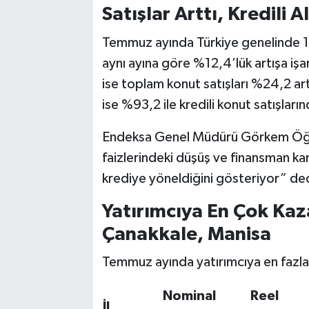
Satışlar Arttı, Kredili 
Temmuz ayında Türkiye genelinde 14
aynı ayına göre %12,4’lük artışa 
ise toplam konut satışları %24,2 art
ise %93,2 ile kredili konut satışları
Endeksa Genel Müdürü Görkem Öğüt,
faizlerindeki düşüş ve finansman kam
krediye yöneldiğini gösteriyor” de
Yatırımcıya En Çok Kaza
Çanakkale, Manisa
Temmuz ayında yatırımcıya en fazla 
Nominal
Reel
İl