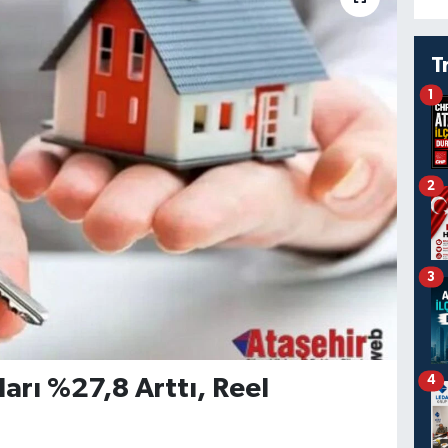
T
1
2
3
4
rı %27,8 Arttı, Reel