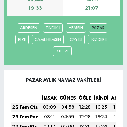
AKŞAM
YATSI
19:33
21:07
ARDEŞEN
FINDIKLI
HEMŞİN
PAZAR
RİZE
ÇAMLIHEMŞİN
ÇAYELİ
İKİZDERE
İYİDERE
PAZAR AYLIK NAMAZ VAKITLERI
İMSAK
GÜNEŞ
ÖĞLE
İKINDI
AKŞA
25 Tem Cts
03:09
04:58
12:28
16:25
19:48
26 Tem Paz
03:11
04:59
12:28
16:24
19:47
27 Tem Pts
03:12
05:00
12:28
16:24
19:46