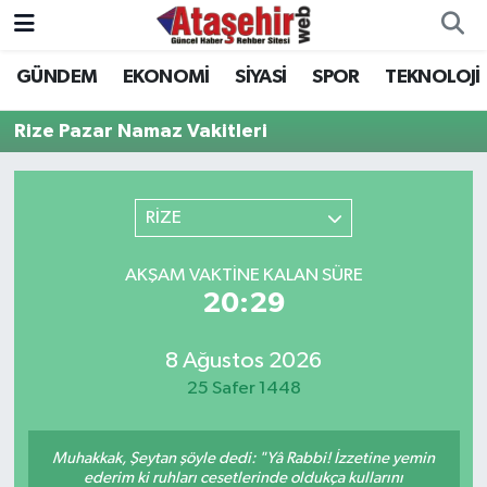
GÜNDEM
EKONOMİ
SİYASİ
SPOR
TEKNOLOJİ
Hava Durumu
Rize Pazar Namaz Vakitleri
Trafik Durumu
Süper Lig Puan Durumu ve Fikstür
RİZE
Tüm Manşetler
AKŞAM VAKTINE KALAN SÜRE
20:29
Son Dakika Haberleri
8 Ağustos 2026
Haber Arşivi
25 Safer 1448
Muhakkak, Şeytan şöyle dedi: "Yâ Rabbi! İzzetine yemin
ederim ki ruhları cesetlerinde oldukça kullarını