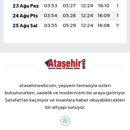
23 Ağu Paz
03:53
05:27
12:24
16:10
19:12
24 Ağu Pts
03:54
05:28
12:24
16:09
19:10
25 Ağu Sal
03:55
05:29
12:24
16:08
19:09
atasehirwebcom, yepyeni temasıyla sizleri
buluştururken, sadelik ve modernizmi bir araya getiriyor.
Şatafattan kaçınıyor ve insanlara haber okuyabilecekleri
bir altyapı sunuyor.