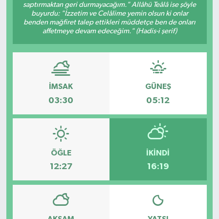
saptırmaktan geri durmayacağım." Allâhü Teâlâ ise şöyle
buyurdu: "İzzetim ve Celâlime yemin olsun ki onlar
benden mağfiret talep ettikleri müddetçe ben de onları
affetmeye devam edeceğim." (Hadis-i şerif)
İMSAK
GÜNEŞ
03:30
05:12
ÖĞLE
İKINDI
12:27
16:19