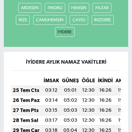
ARDEŞEN
FINDIKLI
HEMŞİN
PAZAR
RİZE
ÇAMLIHEMŞİN
ÇAYELİ
İKİZDERE
İYİDERE
İYİDERE AYLIK NAMAZ VAKITLERI
İMSAK
GÜNEŞ
ÖĞLE
İKINDI
AKŞA
25 Tem Cts
03:12
05:01
12:30
16:26
19:50
26 Tem Paz
03:14
05:02
12:30
16:26
19:49
27 Tem Pts
03:15
05:03
12:30
16:26
19:48
28 Tem Sal
03:17
05:03
12:30
16:26
19:47
29 Tem Çar
03:18
05:04
12:30
16:25
19:46