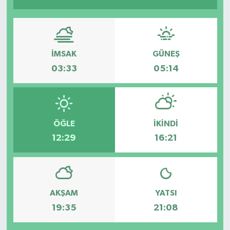
İMSAK
GÜNEŞ
03:33
05:14
ÖĞLE
İKINDI
12:29
16:21
AKŞAM
YATSI
19:35
21:08