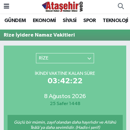
GÜNDEM
EKONOMİ
SİYASİ
SPOR
TEKNOLOJİ
Hava Durumu
Rize İyidere Namaz Vakitleri
Trafik Durumu
Süper Lig Puan Durumu ve Fikstür
RİZE
Tüm Manşetler
İKINDI VAKTINE KALAN SÜRE
03:42:22
Son Dakika Haberleri
8 Ağustos 2026
Haber Arşivi
25 Safer 1448
Güçlü bir mümin, zayıf olandan daha hayırlıdır ve Allâhü
Teâlâ'ya daha sevimlidir. (Hadis-i şerif)