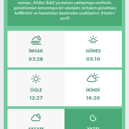
namazı, Allâhü Teâlâ'ya mânen yaklaşmaya vesîledir,
günahlardan korunmaya bir vâsıtadır, birtakım günahlara
keffârettir ve hastalıkları bedenden uzaklaştırır. (Hadis-i
şerif)
İMSAK
GÜNEŞ
03:28
05:10
ÖĞLE
İKINDI
12:27
16:20