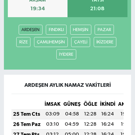
AKŞAM
YATSI
19:34
21:08
ARDEŞEN
FINDIKLI
HEMŞİN
PAZAR
RİZE
ÇAMLIHEMŞİN
ÇAYELİ
İKİZDERE
İYİDERE
ARDEŞEN AYLIK NAMAZ VAKITLERI
İMSAK
GÜNEŞ
ÖĞLE
İKINDI
AKŞA
25 Tem Cts
03:09
04:58
12:28
16:24
19:48
26 Tem Paz
03:10
04:59
12:28
16:24
19:47
27 Tem Pts
03:12
05:00
12:28
16:24
19:46