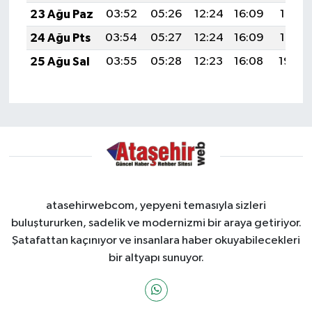
23 Ağu Paz
03:52
05:26
12:24
16:09
19:12
24 Ağu Pts
03:54
05:27
12:24
16:09
19:10
25 Ağu Sal
03:55
05:28
12:23
16:08
19:08
atasehirwebcom, yepyeni temasıyla sizleri
buluştururken, sadelik ve modernizmi bir araya getiriyor.
Şatafattan kaçınıyor ve insanlara haber okuyabilecekleri
bir altyapı sunuyor.