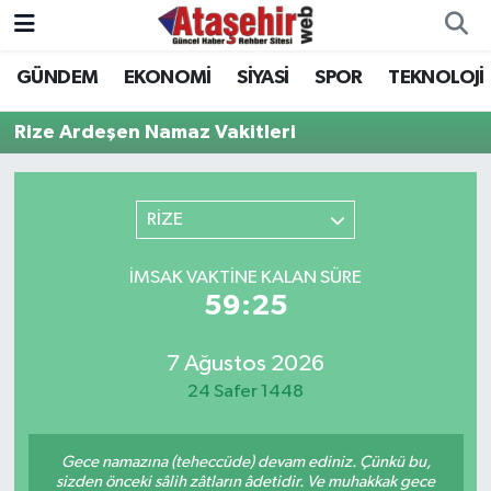
GÜNDEM
EKONOMİ
SİYASİ
SPOR
TEKNOLOJİ
Hava Durumu
Rize Ardeşen Namaz Vakitleri
Trafik Durumu
Süper Lig Puan Durumu ve Fikstür
RİZE
Tüm Manşetler
İMSAK VAKTINE KALAN SÜRE
59:25
Son Dakika Haberleri
7 Ağustos 2026
Haber Arşivi
24 Safer 1448
Gece namazına (teheccüde) devam ediniz. Çünkü bu,
sizden önceki sâlih zâtların âdetidir. Ve muhakkak gece