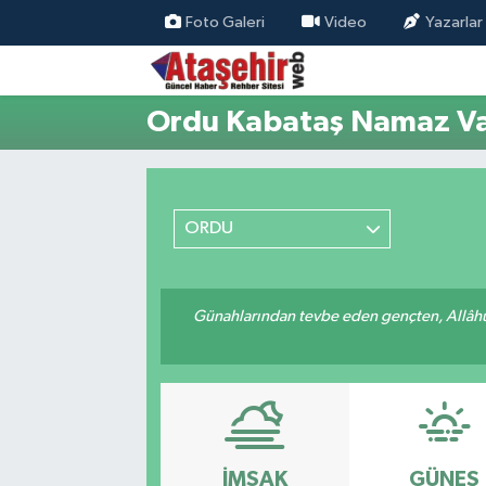
Foto Galeri
Video
Yazarlar
Hava Durumu
Ordu Kabataş Namaz Vak
Trafik Durumu
Süper Lig Puan Durumu ve Fikstür
ORDU
Tüm Manşetler
Son Dakika Haberleri
Günahlarından tevbe eden gençten, Allâhü 
Haber Arşivi
İMSAK
GÜNEŞ