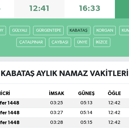
6
12:41
16:33
ÖY
GÜLYALI
GÜRGENTEPE
KABATAŞ
KORGAN
KU
ÇATALPINAR
ÇAYBAŞI
ÜNYE
İKİZCE
KABATAŞ AYLIK NAMAZ VAKITLERI
HİCRİ
İMSAK
GÜNEŞ
ÖĞLE
afer 1448
03:25
05:13
12:42
afer 1448
03:27
05:14
12:42
afer 1448
03:28
05:15
12:42