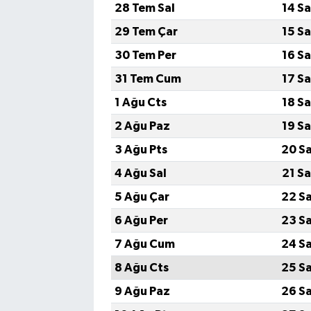
28 Tem Sal
14 S
29 Tem Çar
15 S
30 Tem Per
16 S
31 Tem Cum
17 S
1 Ağu Cts
18 S
2 Ağu Paz
19 S
3 Ağu Pts
20 S
4 Ağu Sal
21 S
5 Ağu Çar
22 S
6 Ağu Per
23 S
7 Ağu Cum
24 S
8 Ağu Cts
25 S
9 Ağu Paz
26 S