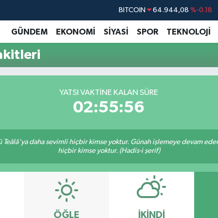
BITCOIN
64.944,08
%-0.18
DOLAR
47,7436
%0.18
GÜNDEM
EKONOMİ
SİYASİ
SPOR
TEKNOLOJİ
EURO
55,2510
%0.32
itleri
STERLİN
64,4811
%0.38
GRAM ALTIN
6660.55
%0.03
YATSI VAKTINE KALAN SÜRE
BİST100
13.779
%-14
02:55:55
Teâlâ'ya daha sevimli hiçbir kimse yoktur. Günah işlemeye devam eden 
hiçbir kimse yoktur. (Hadis-i şerif)
ÖĞLE
İKINDI