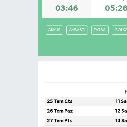
03:46
05:2
AKKUŞ
AYBASTI
FATSA
GÖLK
25 Tem Cts
11 S
26 Tem Paz
12 S
27 Tem Pts
13 S