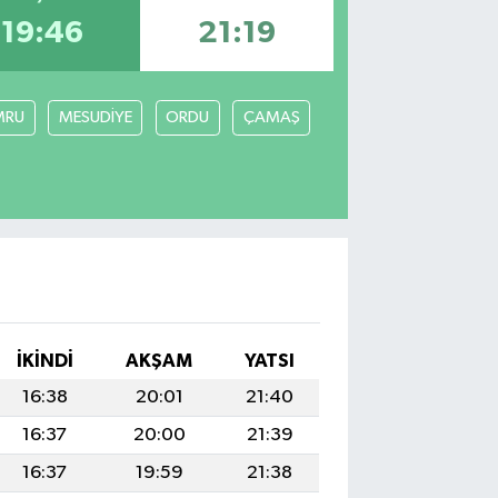
19:46
21:19
MRU
MESUDİYE
ORDU
ÇAMAŞ
İKINDI
AKŞAM
YATSI
16:38
20:01
21:40
16:37
20:00
21:39
16:37
19:59
21:38