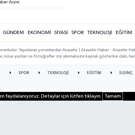
ber Arşivi
GÜNDEM
EKONOMİ
SİYASİ
SPOR
TEKNOLOJİ
EĞİTİM
orumludur. Yayınlanan yorumlardan Ataşehir | Ataşehir Haber - Ataşehir Habe
ber, köşe yazıları ve fotoğraflar izin alınmaksızın kaynak gösterilse dahi, 
İ
SPOR
TEKNOLOJİ
EĞİTİM
İLGİNÇ
n faydalanıyoruz. Detaylar için lütfen tıklayın.
Tamam