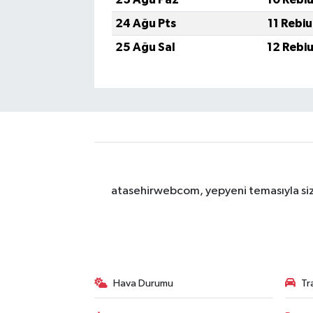
24 Ağu Pts
11 Rebi
25 Ağu Sal
12 Rebi
atasehirwebcom, yepyeni temasıyla sizle
Hava Durumu
Tr