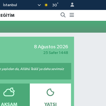
°
İstanbul
30
EĞİTİM
8 Ağustos 2026
25 Safer 1448
yaşlıdan da, Allâhü Teâlâ'ya daha sevimsiz
AKŞAM
YATSI