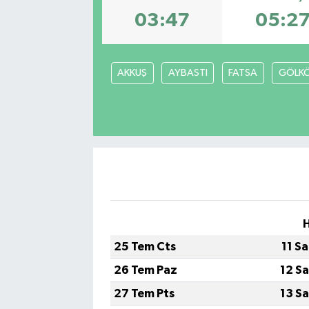
03:47
05:2
AKKUŞ
AYBASTI
FATSA
GÖLK
25 Tem Cts
11 S
26 Tem Paz
12 S
27 Tem Pts
13 S