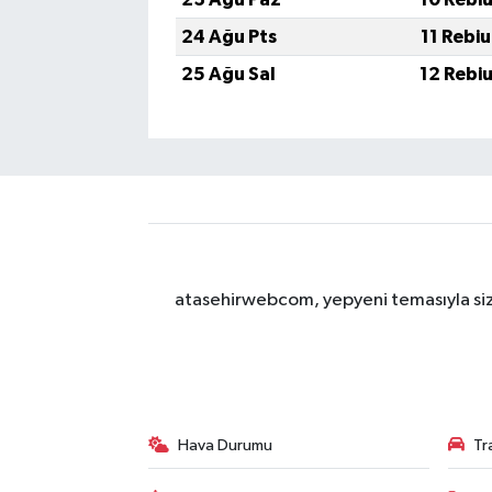
24 Ağu Pts
11 Rebi
25 Ağu Sal
12 Rebi
atasehirwebcom, yepyeni temasıyla sizle
Hava Durumu
Tr