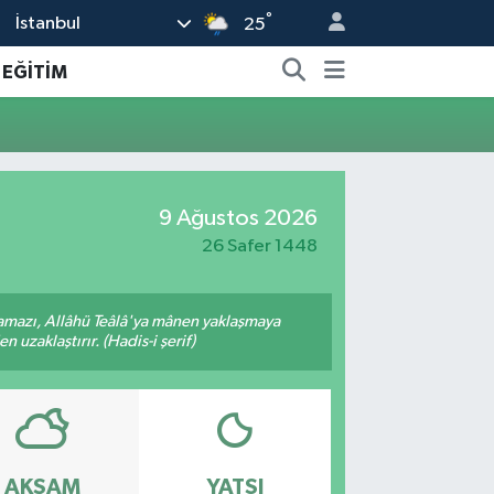
°
İstanbul
25
EĞİTİM
9 Ağustos 2026
26 Safer 1448
amazı, Allâhü Teâlâ'ya mânen yaklaşmaya
 uzaklaştırır. (Hadis-i şerif)
AKŞAM
YATSI