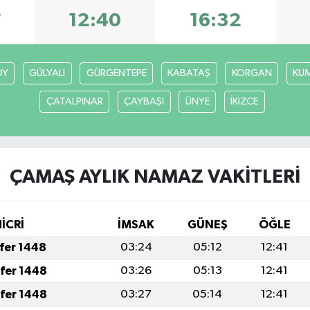
7
12:40
16:32
ÖY
GÜLYALI
GÜRGENTEPE
KABATAŞ
KORGAN
KU
ÇATALPINAR
ÇAYBAŞI
ÜNYE
İKİZCE
ÇAMAŞ AYLIK NAMAZ VAKITLERI
HİCRİ
İMSAK
GÜNEŞ
ÖĞLE
afer 1448
03:24
05:12
12:41
afer 1448
03:26
05:13
12:41
afer 1448
03:27
05:14
12:41