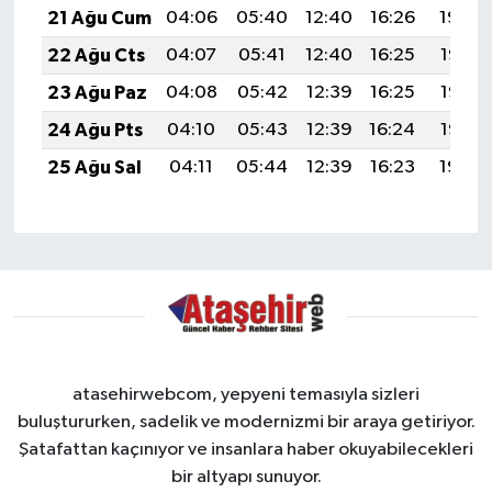
21 Ağu Cum
04:06
05:40
12:40
16:26
19:30
22 Ağu Cts
04:07
05:41
12:40
16:25
19:28
23 Ağu Paz
04:08
05:42
12:39
16:25
19:27
24 Ağu Pts
04:10
05:43
12:39
16:24
19:25
25 Ağu Sal
04:11
05:44
12:39
16:23
19:24
atasehirwebcom, yepyeni temasıyla sizleri
buluştururken, sadelik ve modernizmi bir araya getiriyor.
Şatafattan kaçınıyor ve insanlara haber okuyabilecekleri
bir altyapı sunuyor.