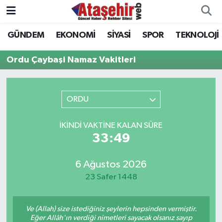
GÜNDEM
EKONOMİ
SİYASİ
SPOR
TEKNOLOJİ
Hava Durumu
Ordu Çaybaşi Namaz Vakitleri
Trafik Durumu
Süper Lig Puan Durumu ve Fikstür
ORDU
Tüm Manşetler
İKINDI VAKTINE KALAN SÜRE
33:49
Son Dakika Haberleri
6 Ağustos 2026
Haber Arşivi
23 Safer 1448
Ve (Allah) size istediğiniz şeylerin hepsinden vermiştir.
Eğer Allâh'ın verdiği nimetleri sayacak olsanız sayıp