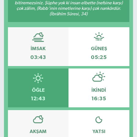
bitiremezsiniz. Şüphe yok ki insan elbette (nefsine karşı)
çok zâlim, (Rabb'inin nimetlerine karşı) çok nankördür.
(İbrâhîm Sûresi, 34)
İMSAK
GÜNEŞ
03:43
05:25
ÖĞLE
İKINDI
12:43
16:35
AKŞAM
YATSI