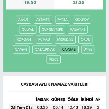
19:50
21:25
AKKUŞ
AYBASTI
FATSA
GÖLKÖY
GÜLYALI
GÜRGENTEPE
KABATAŞ
KORGAN
KUMRU
MESUDİYE
ORDU
ÇAMAŞ
ÇATALPINAR
ÇAYBAŞI
ÜNYE
İKİZCE
ÇAYBAŞI AYLIK NAMAZ VAKITLERI
İMSAK
GÜNEŞ
ÖĞLE
İKINDI
AKŞA
25 Tem Cts
03:25
05:14
12:43
16:39
20:03