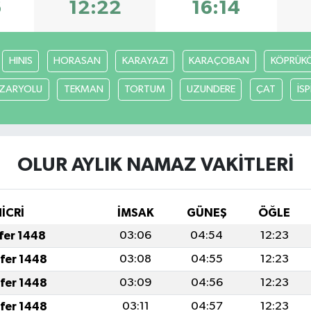
6
12:22
16:14
HINIS
HORASAN
KARAYAZI
KARAÇOBAN
KÖPRÜK
ZARYOLU
TEKMAN
TORTUM
UZUNDERE
ÇAT
İSP
OLUR AYLIK NAMAZ VAKITLERI
İCRİ
İMSAK
GÜNEŞ
ÖĞLE
afer 1448
03:06
04:54
12:23
afer 1448
03:08
04:55
12:23
afer 1448
03:09
04:56
12:23
afer 1448
03:11
04:57
12:23