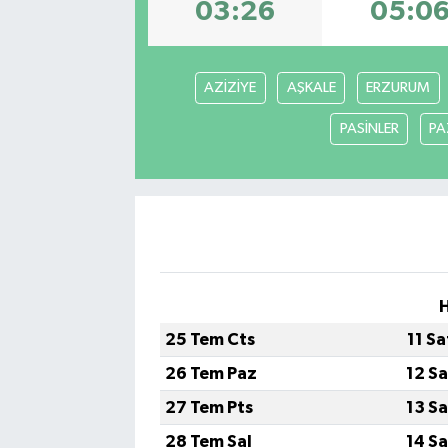
03:26
05:0
AZİZİYE
AŞKALE
ERZURUM
PASİNLER
PA
H
25 Tem Cts
11 S
26 Tem Paz
12 S
27 Tem Pts
13 S
28 Tem Sal
14 S