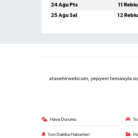
24 Ağu Pts
11 Rebi
25 Ağu Sal
12 Rebi
atasehirwebcom, yepyeni temasıyla sizle
Hava Durumu
Tr
Son Dakika Haberleri
Ha