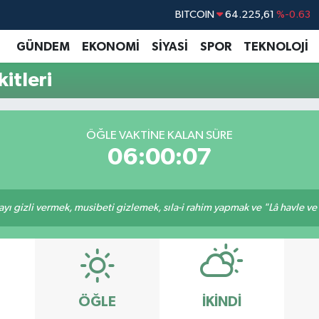
BITCOIN
64.225,61
%-0.63
DOLAR
47,7143
%0.16
GÜNDEM
EKONOMİ
SİYASİ
SPOR
TEKNOLOJİ
EURO
55,0317
%-0.02
itleri
STERLİN
64,2463
%0.07
GRAM ALTIN
6510.40
%0.45
ÖĞLE VAKTINE KALAN SÜRE
BİST100
13.799
%70
06:00:06
ı gizli vermek, musibeti gizlemek, sıla-i rahim yapmak ve "Lâ havle ve lâ
ÖĞLE
İKINDI