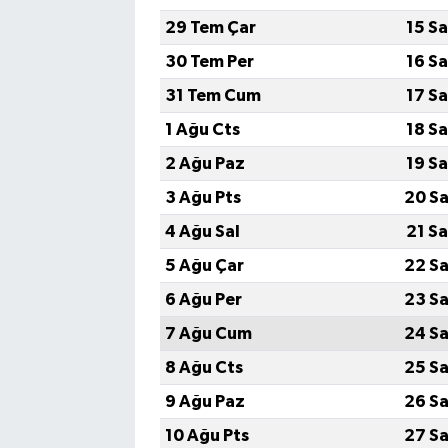
29 Tem Çar
15 S
30 Tem Per
16 S
31 Tem Cum
17 S
1 Ağu Cts
18 S
2 Ağu Paz
19 S
3 Ağu Pts
20 Sa
4 Ağu Sal
21 S
5 Ağu Çar
22 Sa
6 Ağu Per
23 Sa
7 Ağu Cum
24 Sa
8 Ağu Cts
25 Sa
9 Ağu Paz
26 Sa
10 Ağu Pts
27 Sa