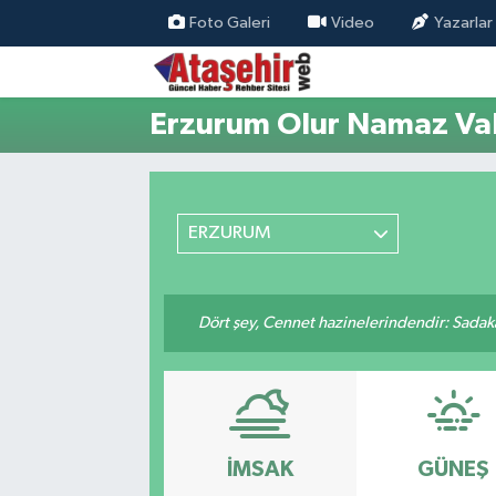
Foto Galeri
Video
Yazarlar
Hava Durumu
Erzurum Olur Namaz Vak
Trafik Durumu
Süper Lig Puan Durumu ve Fikstür
ERZURUM
Tüm Manşetler
Son Dakika Haberleri
Dört şey, Cennet hazinelerindendir: Sadakay
Haber Arşivi
İMSAK
GÜNEŞ