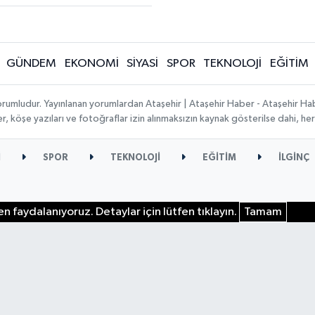
GÜNDEM
EKONOMİ
SİYASİ
SPOR
TEKNOLOJİ
EĞİTİM
orumludur. Yayınlanan yorumlardan Ataşehir | Ataşehir Haber - Ataşehir Habe
ber, köşe yazıları ve fotoğraflar izin alınmaksızın kaynak gösterilse dahi, 
İ
SPOR
TEKNOLOJİ
EĞİTİM
İLGİNÇ
n faydalanıyoruz. Detaylar için lütfen tıklayın.
Tamam