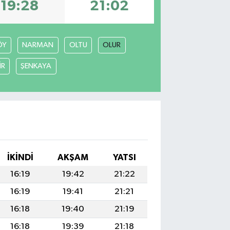
19:28
21:02
ÖY
NARMAN
OLTU
OLUR
İR
ŞENKAYA
İKINDI
AKŞAM
YATSI
16:19
19:42
21:22
16:19
19:41
21:21
16:18
19:40
21:19
16:18
19:39
21:18