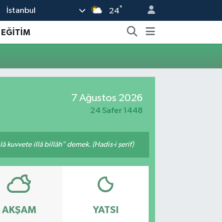
°
İstanbul
24
EĞİTİM
7 Ağustos 2026
24 Safer 1448
 kuvvete illâ billâh" demek. (Hadis-i şerif)
AKŞAM
YATSI