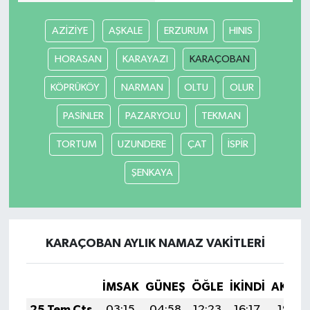
AZİZİYE
AŞKALE
ERZURUM
HINIS
HORASAN
KARAYAZI
KARAÇOBAN
KÖPRÜKÖY
NARMAN
OLTU
OLUR
PASİNLER
PAZARYOLU
TEKMAN
TORTUM
UZUNDERE
ÇAT
İSPİR
ŞENKAYA
KARAÇOBAN AYLIK NAMAZ VAKITLERI
İMSAK
GÜNEŞ
ÖĞLE
İKINDI
AKŞA
25 Tem Cts
03:15
04:58
12:23
16:17
19:38