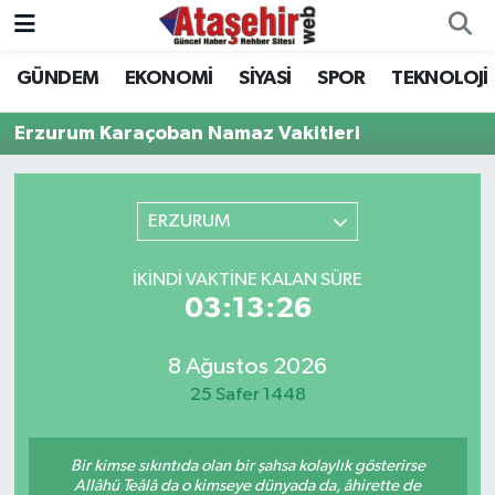
GÜNDEM
EKONOMİ
SİYASİ
SPOR
TEKNOLOJİ
Hava Durumu
Erzurum Karaçoban Namaz Vakitleri
Trafik Durumu
Süper Lig Puan Durumu ve Fikstür
ERZURUM
Tüm Manşetler
İKINDI VAKTINE KALAN SÜRE
03:13:26
Son Dakika Haberleri
8 Ağustos 2026
Haber Arşivi
25 Safer 1448
Bir kimse sıkıntıda olan bir şahsa kolaylık gösterirse
Allâhü Teâlâ da o kimseye dünyada da, âhirette de