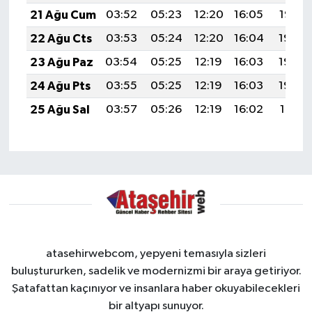
21 Ağu Cum
03:52
05:23
12:20
16:05
19:07
22 Ağu Cts
03:53
05:24
12:20
16:04
19:06
23 Ağu Paz
03:54
05:25
12:19
16:03
19:04
24 Ağu Pts
03:55
05:25
12:19
16:03
19:03
25 Ağu Sal
03:57
05:26
12:19
16:02
19:01
atasehirwebcom, yepyeni temasıyla sizleri
buluştururken, sadelik ve modernizmi bir araya getiriyor.
Şatafattan kaçınıyor ve insanlara haber okuyabilecekleri
bir altyapı sunuyor.