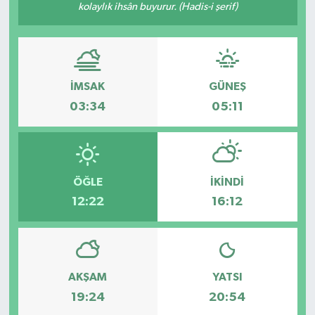
kolaylık ihsân buyurur. (Hadis-i şerif)
İMSAK
GÜNEŞ
03:34
05:11
ÖĞLE
İKINDI
12:22
16:12
AKŞAM
YATSI
19:24
20:54