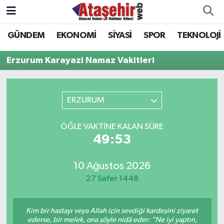
GÜNDEM
EKONOMİ
SİYASİ
SPOR
TEKNOLOJİ
Hava Durumu
Erzurum Karayazi Namaz Vakitleri
Trafik Durumu
Süper Lig Puan Durumu ve Fikstür
ERZURUM
Tüm Manşetler
ÖĞLE VAKTINE KALAN SÜRE
49:53
Son Dakika Haberleri
10 Ağustos 2026
Haber Arşivi
27 Safer 1448
Kim bir hastayı veya Allah için sevdiği kardeşini ziyaret
ederse, bir melek, ona şöyle nidâ eder: "Ne iyi yaptın,