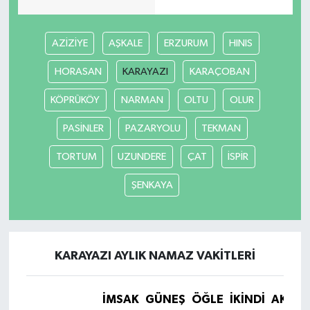
AZİZİYE
AŞKALE
ERZURUM
HINIS
HORASAN
KARAYAZI
KARAÇOBAN
KÖPRÜKÖY
NARMAN
OLTU
OLUR
PASİNLER
PAZARYOLU
TEKMAN
TORTUM
UZUNDERE
ÇAT
İSPİR
ŞENKAYA
KARAYAZI AYLIK NAMAZ VAKITLERI
İMSAK
GÜNEŞ
ÖĞLE
İKINDI
AKŞA