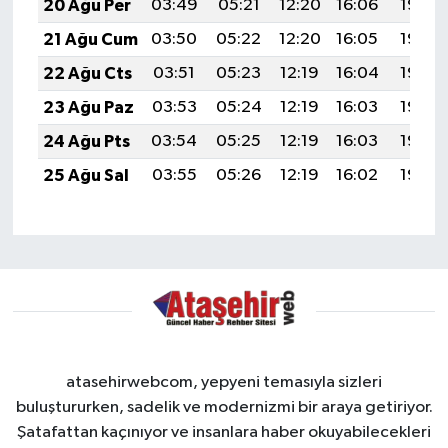
20 Ağu Per
03:49
05:21
12:20
16:06
19:09
21 Ağu Cum
03:50
05:22
12:20
16:05
19:08
22 Ağu Cts
03:51
05:23
12:19
16:04
19:06
23 Ağu Paz
03:53
05:24
12:19
16:03
19:05
24 Ağu Pts
03:54
05:25
12:19
16:03
19:03
25 Ağu Sal
03:55
05:26
12:19
16:02
19:02
atasehirwebcom, yepyeni temasıyla sizleri
buluştururken, sadelik ve modernizmi bir araya getiriyor.
Şatafattan kaçınıyor ve insanlara haber okuyabilecekleri