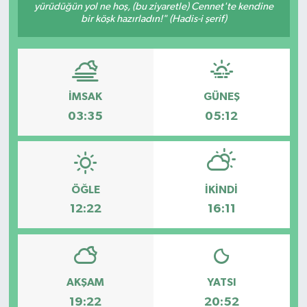
yürüdüğün yol ne hoş, (bu ziyaretle) Cennet'te kendine
bir köşk hazırladın!" (Hadis-i şerif)
İMSAK
GÜNEŞ
03:35
05:12
ÖĞLE
İKINDI
12:22
16:11
AKŞAM
YATSI
19:22
20:52