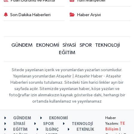
Puan Durumu ve Fikstür
Tüm Manşetler
Son Dakika Haberleri
Haber Arşivi
GÜNDEM
EKONOMİ
SİYASİ
SPOR
TEKNOLOJİ
EĞİTİM
Sitede yayınlanan içerik ve yorumlardan yazarları sorumludur.
Yayınlanan yorumlardan Ataşehir | Ataşehir Haber - Ataşehir
Haberleri sorumlu tutulamaz. Sitedeki tüm harici linkler ayrı bir
sayfada açılır. Sitemizde yayınlanan haber, köşe yazıları ve
fotoğraflar izin alınmaksızın kaynak gösterilse dahi, herhangi bir
ortamda kullanılamaz ve yayınlanamaz
Haber
GÜNDEM
EKONOMİ
Yazılımı:
TE
SİYASİ
SPOR
TEKNOLOJİ
Bilişim
|
EĞİTİM
İLGİNÇ
ETKİNLİK