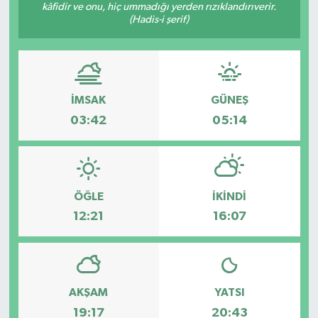
kâfidir ve onu, hiç ummadığı yerden rızıklandırıverir.
(Hadis-i şerif)
İMSAK
GÜNEŞ
03:42
05:14
ÖĞLE
İKINDI
12:21
16:07
AKŞAM
YATSI
19:17
20:43