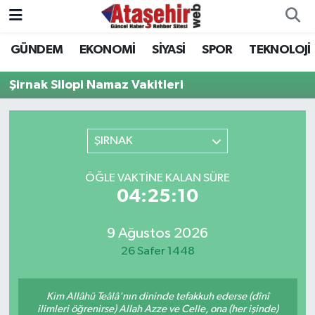
GÜNDEM
EKONOMİ
SİYASİ
SPOR
TEKNOLOJİ
Hava Durumu
Şirnak Silopi Namaz Vakitleri
Trafik Durumu
Süper Lig Puan Durumu ve Fikstür
ŞIRNAK
Tüm Manşetler
ÖĞLE VAKTINE KALAN SÜRE
04:25:10
Son Dakika Haberleri
9 Ağustos 2026
Haber Arşivi
26 Safer 1448
Kim Allâhü Teâlâ'nın dininde tefakkuh ederse (dînî
ilimleri öğrenirse) Allah Azze ve Celle, ona (her işinde)