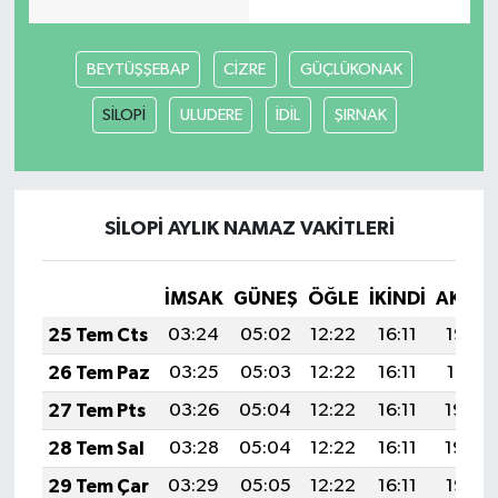
BEYTÜŞŞEBAP
CİZRE
GÜÇLÜKONAK
SİLOPİ
ULUDERE
İDİL
ŞIRNAK
SİLOPİ AYLIK NAMAZ VAKITLERI
İMSAK
GÜNEŞ
ÖĞLE
İKINDI
AKŞA
25 Tem Cts
03:24
05:02
12:22
16:11
19:32
26 Tem Paz
03:25
05:03
12:22
16:11
19:31
27 Tem Pts
03:26
05:04
12:22
16:11
19:30
28 Tem Sal
03:28
05:04
12:22
16:11
19:29
29 Tem Çar
03:29
05:05
12:22
16:11
19:28