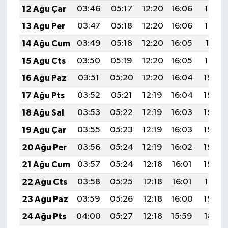
12 Ağu Çar
03:46
05:17
12:20
16:06
19:14
13 Ağu Per
03:47
05:18
12:20
16:06
19:13
14 Ağu Cum
03:49
05:18
12:20
16:05
19:11
15 Ağu Cts
03:50
05:19
12:20
16:05
19:10
16 Ağu Paz
03:51
05:20
12:20
16:04
19:09
17 Ağu Pts
03:52
05:21
12:19
16:04
19:08
18 Ağu Sal
03:53
05:22
12:19
16:03
19:06
19 Ağu Çar
03:55
05:23
12:19
16:03
19:05
20 Ağu Per
03:56
05:24
12:19
16:02
19:04
21 Ağu Cum
03:57
05:24
12:18
16:01
19:03
22 Ağu Cts
03:58
05:25
12:18
16:01
19:01
23 Ağu Paz
03:59
05:26
12:18
16:00
19:00
24 Ağu Pts
04:00
05:27
12:18
15:59
18:59