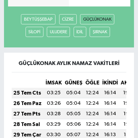
BEYTÜŞŞEBAP
CİZRE
GÜÇLÜKONAK
SİLOPİ
ULUDERE
İDİL
ŞIRNAK
GÜÇLÜKONAK AYLIK NAMAZ VAKITLERI
İMSAK
GÜNEŞ
ÖĞLE
İKINDI
AKŞA
25 Tem Cts
03:25
05:04
12:24
16:14
19:34
26 Tem Paz
03:26
05:04
12:24
16:14
19:34
27 Tem Pts
03:28
05:05
12:24
16:14
19:33
28 Tem Sal
03:29
05:06
12:24
16:14
19:32
29 Tem Çar
03:30
05:07
12:24
16:13
19:31