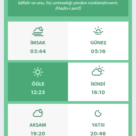
kâfidir ve onu, hiç ummadığı yerden rızıklandırıverir.
(Hadis-i şerif)
İMSAK
GÜNEŞ
03:44
05:16
ÖĞLE
İKINDI
12:23
16:10
AKŞAM
YATSI
19:20
20:46