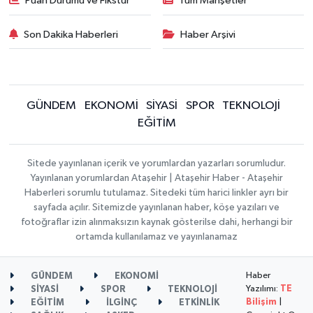
Puan Durumu ve Fikstür
Tüm Manşetler
Son Dakika Haberleri
Haber Arşivi
GÜNDEM
EKONOMİ
SİYASİ
SPOR
TEKNOLOJİ
EĞİTİM
Sitede yayınlanan içerik ve yorumlardan yazarları sorumludur.
Yayınlanan yorumlardan Ataşehir | Ataşehir Haber - Ataşehir
Haberleri sorumlu tutulamaz. Sitedeki tüm harici linkler ayrı bir
sayfada açılır. Sitemizde yayınlanan haber, köşe yazıları ve
fotoğraflar izin alınmaksızın kaynak gösterilse dahi, herhangi bir
ortamda kullanılamaz ve yayınlanamaz
Haber
GÜNDEM
EKONOMİ
Yazılımı:
TE
SİYASİ
SPOR
TEKNOLOJİ
Bilişim
|
EĞİTİM
İLGİNÇ
ETKİNLİK