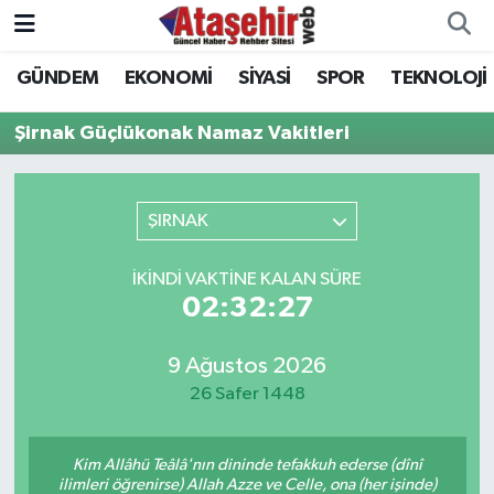
GÜNDEM
EKONOMİ
SİYASİ
SPOR
TEKNOLOJİ
Hava Durumu
Şirnak Güçlükonak Namaz Vakitleri
Trafik Durumu
Süper Lig Puan Durumu ve Fikstür
ŞIRNAK
Tüm Manşetler
İKINDI VAKTINE KALAN SÜRE
02:32:27
Son Dakika Haberleri
9 Ağustos 2026
Haber Arşivi
26 Safer 1448
Kim Allâhü Teâlâ'nın dininde tefakkuh ederse (dînî
ilimleri öğrenirse) Allah Azze ve Celle, ona (her işinde)