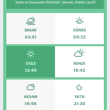
havle ve lâ kuvvete illâ billâh" demek. (Hadis-i şerif)
İMSAK
GÜNEŞ
03:51
05:32
ÖĞLE
İKINDI
12:49
16:42
AKŞAM
YATSI
19:56
21:30