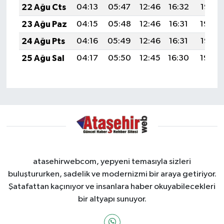
22 Ağu Cts
04:13
05:47
12:46
16:32
19:35
23 Ağu Paz
04:15
05:48
12:46
16:31
19:34
24 Ağu Pts
04:16
05:49
12:46
16:31
19:32
25 Ağu Sal
04:17
05:50
12:45
16:30
19:30
atasehirwebcom, yepyeni temasıyla sizleri
buluştururken, sadelik ve modernizmi bir araya getiriyor.
Şatafattan kaçınıyor ve insanlara haber okuyabilecekleri
bir altyapı sunuyor.