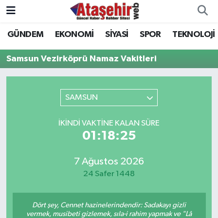
GÜNDEM
EKONOMİ
SİYASİ
SPOR
TEKNOLOJİ
Hava Durumu
Samsun Vezirköprü Namaz Vakitleri
Trafik Durumu
Süper Lig Puan Durumu ve Fikstür
SAMSUN
Tüm Manşetler
İKINDI VAKTINE KALAN SÜRE
01:18:25
Son Dakika Haberleri
7 Ağustos 2026
Haber Arşivi
24 Safer 1448
Dört şey, Cennet hazinelerindendir: Sadakayı gizli
vermek, musibeti gizlemek, sıla-i rahim yapmak ve "Lâ