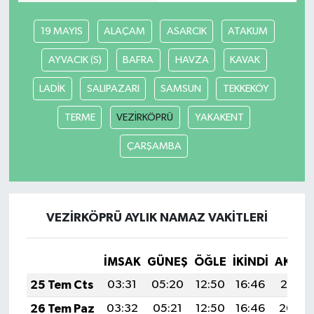
19 MAYIS
ALAÇAM
ASARCIK
ATAKUM
AYVACIK (S)
BAFRA
HAVZA
KAVAK
LADİK
SALIPAZARI
SAMSUN
TEKKEKÖY
TERME
VEZİRKÖPRÜ
YAKAKENT
ÇARŞAMBA
VEZİRKÖPRÜ AYLIK NAMAZ VAKITLERI
İMSAK
GÜNEŞ
ÖĞLE
İKINDI
AKŞA
25 Tem Cts
03:31
05:20
12:50
16:46
20:10
26 Tem Paz
03:32
05:21
12:50
16:46
20:09