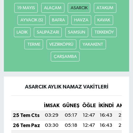
19 MAYIS
ALAÇAM
ASARCIK
ATAKUM
AYVACIK (S)
BAFRA
HAVZA
KAVAK
LADİK
SALIPAZARI
SAMSUN
TEKKEKÖY
TERME
VEZİRKÖPRÜ
YAKAKENT
ÇARŞAMBA
ASARCIK AYLIK NAMAZ VAKITLERI
İMSAK
GÜNEŞ
ÖĞLE
İKINDI
AKŞA
25 Tem Cts
03:29
05:17
12:47
16:43
20:06
26 Tem Paz
03:30
05:18
12:47
16:43
20:05