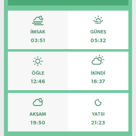
İMSAK
GÜNEŞ
03:51
05:32
ÖĞLE
İKINDI
12:46
16:37
AKŞAM
YATSI
19:50
21:23