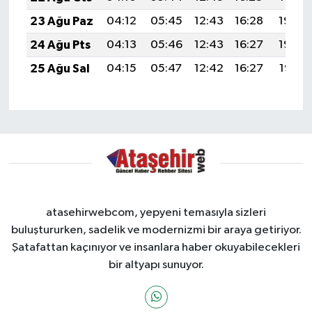
23 Ağu Paz
04:12
05:45
12:43
16:28
19:30
24 Ağu Pts
04:13
05:46
12:43
16:27
19:29
25 Ağu Sal
04:15
05:47
12:42
16:27
19:27
atasehirwebcom, yepyeni temasıyla sizleri
buluştururken, sadelik ve modernizmi bir araya getiriyor.
Şatafattan kaçınıyor ve insanlara haber okuyabilecekleri
bir altyapı sunuyor.