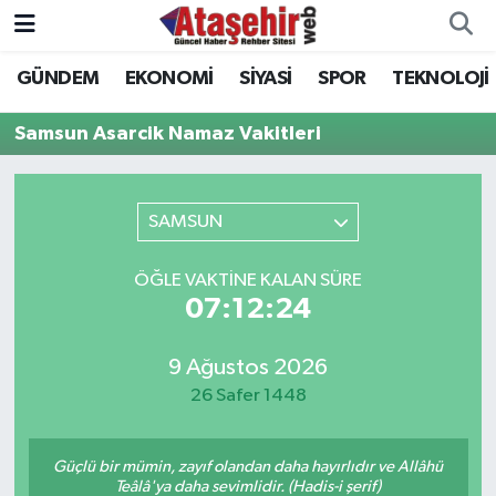
GÜNDEM
EKONOMİ
SİYASİ
SPOR
TEKNOLOJİ
Hava Durumu
Samsun Asarcik Namaz Vakitleri
Trafik Durumu
Süper Lig Puan Durumu ve Fikstür
SAMSUN
Tüm Manşetler
ÖĞLE VAKTINE KALAN SÜRE
07:12:24
Son Dakika Haberleri
9 Ağustos 2026
Haber Arşivi
26 Safer 1448
Güçlü bir mümin, zayıf olandan daha hayırlıdır ve Allâhü
Teâlâ'ya daha sevimlidir. (Hadis-i şerif)