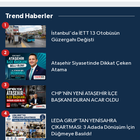
Trend Haberler
1
İstanbul'da İETT 13 Otobüsün
Güzergahı Değişti
2
Ataşehir Siyasetinde Dikkat Çeken
Atama
3
CHP’NİN YENİ ATAŞEHİR İLÇE
BAŞKANI DURAN ACAR OLDU
4
LEDA GRUP’TAN YENİSAHRA
ÇIKARTMASI: 3 Adada Dönüşüm İçin
Düğmeye Basıldı!