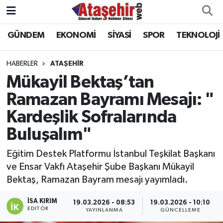
GÜNDEM
EKONOMİ
SİYASİ
SPOR
TEKNOLOJİ
Hava Durumu
Trafik Durumu
HABERLER
ATAŞEHİR
Mükayil Bektaş’tan
Süper Lig Puan Durumu ve Fikstür
Ramazan Bayramı Mesajı: "
Kardeşlik Sofralarında
Tüm Manşetler
Buluşalım"
Son Dakika Haberleri
Eğitim Destek Platformu İstanbul Teşkilat Başkanı
Haber Arşivi
ve Ensar Vakfı Ataşehir Şube Başkanı Mükayil
Bektaş, Ramazan Bayram mesajı yayımladı.
İSA KIRIM
19.03.2026 - 08:53
19.03.2026 - 10:10
EDITÖR
YAYINLANMA
GÜNCELLEME