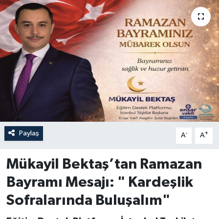
Paylaş
-
+
A
A
Mükayil Bektaş’tan Ramazan
Bayramı Mesajı: " Kardeşlik
Sofralarında Buluşalım"