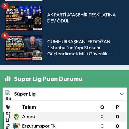
5
AK PARTİ ATAŞEHİR TEŞKİLATINA
DEV ÖDÜL
6
CUMHURBAŞKANI ERDOĞAN:
"İstanbul'un Yapı Stokunu
Güçlendirmek Milli Güvenlik
Sorunudur"
Süper Lig Puan Durumu
Süper Lig
#
Takım
O
P
1
Amed
0
0
2
Erzurumspor FK
0
0