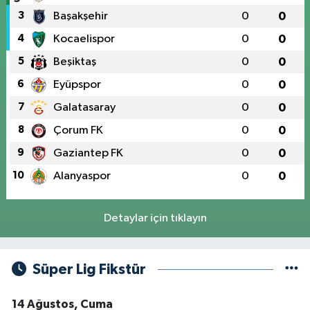
3
Başakşehir
0
0
4
Kocaelispor
0
0
5
Beşiktaş
0
0
6
Eyüpspor
0
0
7
Galatasaray
0
0
8
Çorum FK
0
0
9
Gaziantep FK
0
0
10
Alanyaspor
0
0
Detaylar için tıklayın
Süper Lig Fikstür
14 Ağustos, Cuma