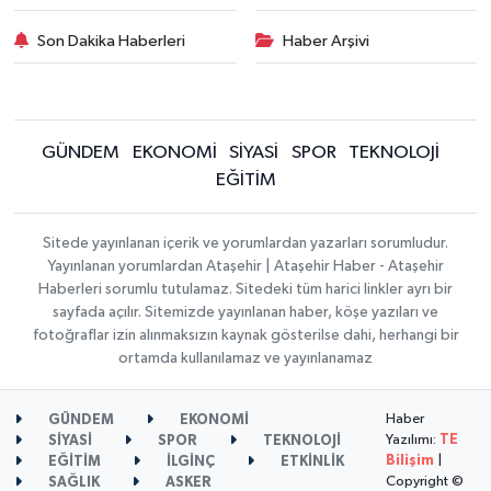
Son Dakika Haberleri
Haber Arşivi
GÜNDEM
EKONOMİ
SİYASİ
SPOR
TEKNOLOJİ
EĞİTİM
Sitede yayınlanan içerik ve yorumlardan yazarları sorumludur.
Yayınlanan yorumlardan Ataşehir | Ataşehir Haber - Ataşehir
Haberleri sorumlu tutulamaz. Sitedeki tüm harici linkler ayrı bir
sayfada açılır. Sitemizde yayınlanan haber, köşe yazıları ve
fotoğraflar izin alınmaksızın kaynak gösterilse dahi, herhangi bir
ortamda kullanılamaz ve yayınlanamaz
Haber
GÜNDEM
EKONOMİ
Yazılımı:
TE
SİYASİ
SPOR
TEKNOLOJİ
Bilişim
|
EĞİTİM
İLGİNÇ
ETKİNLİK
Copyright ©
SAĞLIK
ASKER