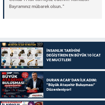
Bayramınız mübarek olsun."
İNSANLIK TARİHİNİ
DEĞİŞTİREN EN BÜYÜK 10 İCAT
VE MUCİTLERİ
DURAN ACAR'DAN İLK ADIM:
"Büyük Ataşehir Buluşması"
Düzenleniyor!