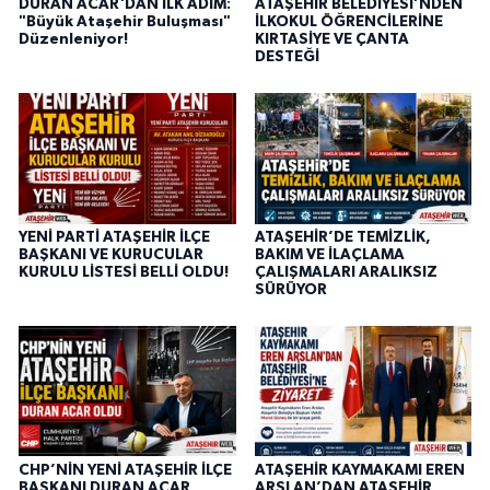
DURAN ACAR'DAN İLK ADIM:
ATAŞEHİR BELEDİYESİ’NDEN
"Büyük Ataşehir Buluşması"
İLKOKUL ÖĞRENCİLERİNE
Düzenleniyor!
KIRTASİYE VE ÇANTA
DESTEĞİ
YENİ PARTİ ATAŞEHİR İLÇE
ATAŞEHİR’DE TEMİZLİK,
BAŞKANI VE KURUCULAR
BAKIM VE İLAÇLAMA
KURULU LİSTESİ BELLİ OLDU!
ÇALIŞMALARI ARALIKSIZ
SÜRÜYOR
CHP’NİN YENİ ATAŞEHİR İLÇE
ATAŞEHİR KAYMAKAMI EREN
BAŞKANI DURAN ACAR
ARSLAN’DAN ATAŞEHİR