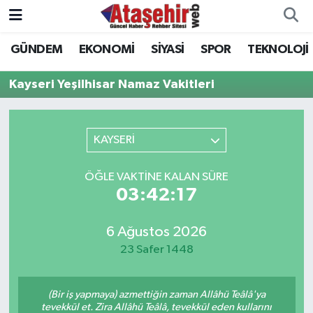
GÜNDEM
EKONOMİ
SİYASİ
SPOR
TEKNOLOJİ
Hava Durumu
Kayseri Yeşilhisar Namaz Vakitleri
Trafik Durumu
Süper Lig Puan Durumu ve Fikstür
KAYSERİ
Tüm Manşetler
ÖĞLE VAKTINE KALAN SÜRE
03:42:17
Son Dakika Haberleri
6 Ağustos 2026
Haber Arşivi
23 Safer 1448
(Bir iş yapmaya) azmettiğin zaman Allâhü Teâlâ'ya
tevekkül et. Zira Allâhü Teâlâ, tevekkül eden kullarını