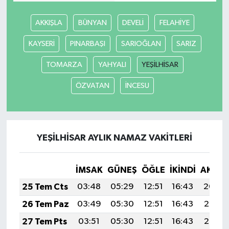
AKKIŞLA
BÜNYAN
DEVELİ
FELAHİYE
KAYSERİ
PINARBAŞI
SARIOĞLAN
SARIZ
TOMARZA
YAHYALI
YEŞİLHİSAR
ÖZVATAN
İNCESU
YEŞİLHİSAR AYLIK NAMAZ VAKITLERI
İMSAK
GÜNEŞ
ÖĞLE
İKINDI
AKŞA
25 Tem Cts
03:48
05:29
12:51
16:43
20:04
26 Tem Paz
03:49
05:30
12:51
16:43
20:03
27 Tem Pts
03:51
05:30
12:51
16:43
20:02