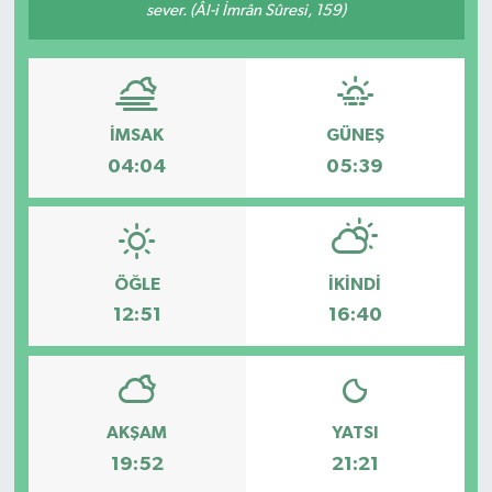
sever. (Âl-i İmrân Sûresi, 159)
İMSAK
GÜNEŞ
04:04
05:39
ÖĞLE
İKINDI
12:51
16:40
AKŞAM
YATSI
19:52
21:21