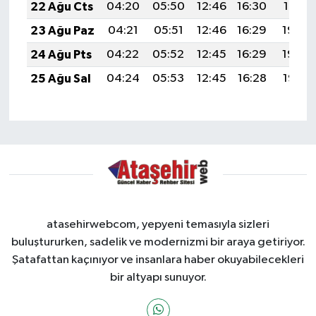
22 Ağu Cts
04:20
05:50
12:46
16:30
19:31
23 Ağu Paz
04:21
05:51
12:46
16:29
19:30
24 Ağu Pts
04:22
05:52
12:45
16:29
19:29
25 Ağu Sal
04:24
05:53
12:45
16:28
19:27
atasehirwebcom, yepyeni temasıyla sizleri
buluştururken, sadelik ve modernizmi bir araya getiriyor.
Şatafattan kaçınıyor ve insanlara haber okuyabilecekleri
bir altyapı sunuyor.