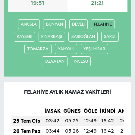
19:51
21:21
AKKIŞLA
BÜNYAN
DEVELİ
FELAHİYE
KAYSERİ
PINARBAŞI
SARIOĞLAN
SARIZ
TOMARZA
YAHYALI
YEŞİLHİSAR
ÖZVATAN
İNCESU
FELAHİYE AYLIK NAMAZ VAKITLERI
İMSAK
GÜNEŞ
ÖĞLE
İKINDI
AKŞA
25 Tem Cts
03:42
05:25
12:49
16:42
20:04
26 Tem Paz
03:44
05:26
12:49
16:42
20:03