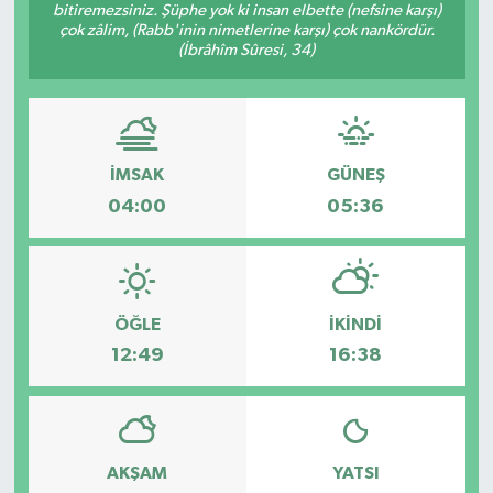
bitiremezsiniz. Şüphe yok ki insan elbette (nefsine karşı)
çok zâlim, (Rabb'inin nimetlerine karşı) çok nankördür.
(İbrâhîm Sûresi, 34)
İMSAK
GÜNEŞ
04:00
05:36
ÖĞLE
İKINDI
12:49
16:38
AKŞAM
YATSI