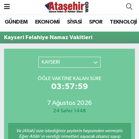
GÜNDEM
EKONOMİ
SİYASİ
SPOR
TEKNOLOJİ
Hava Durumu
Kayseri Felahiye Namaz Vakitleri
Trafik Durumu
Süper Lig Puan Durumu ve Fikstür
KAYSERİ
Tüm Manşetler
ÖĞLE VAKTINE KALAN SÜRE
03:57:59
Son Dakika Haberleri
7 Ağustos 2026
Haber Arşivi
24 Safer 1448
Ve (Allah) size istediğiniz şeylerin hepsinden vermiştir.
Eğer Allâh'ın verdiği nimetleri sayacak olsanız sayıp