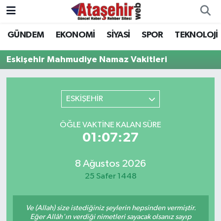
GÜNDEM
EKONOMİ
SİYASİ
SPOR
TEKNOLOJİ
Hava Durumu
Eskişehir Mahmudiye Namaz Vakitleri
Trafik Durumu
Süper Lig Puan Durumu ve Fikstür
ESKİŞEHİR
Tüm Manşetler
ÖĞLE VAKTINE KALAN SÜRE
01:07:27
Son Dakika Haberleri
8 Ağustos 2026
Haber Arşivi
25 Safer 1448
Ve (Allah) size istediğiniz şeylerin hepsinden vermiştir.
Eğer Allâh'ın verdiği nimetleri sayacak olsanız sayıp