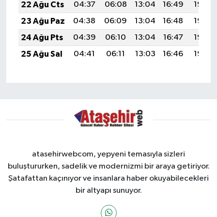
22 Ağu Cts
04:37
06:08
13:04
16:49
19:50
23 Ağu Paz
04:38
06:09
13:04
16:48
19:49
24 Ağu Pts
04:39
06:10
13:04
16:47
19:48
25 Ağu Sal
04:41
06:11
13:03
16:46
19:46
atasehirwebcom, yepyeni temasıyla sizleri
buluştururken, sadelik ve modernizmi bir araya getiriyor.
Şatafattan kaçınıyor ve insanlara haber okuyabilecekleri
bir altyapı sunuyor.