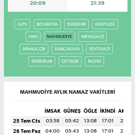
20:09
21:39
ALPU
BEYLİKOVA
ESKİŞEHİR
GÜNYÜZÜ
HAN
MAHMUDİYE
MİHALGAZİ
MİHALIÇÇIK
SARICAKAYA
SEYİTGAZİ
SİVRİHİSAR
ÇİFTELER
İNÖNÜ
MAHMUDİYE AYLIK NAMAZ VAKITLERI
İMSAK
GÜNEŞ
ÖĞLE
İKINDI
AKŞA
25 Tem Cts
03:58
05:42
13:08
17:01
20:23
26 Tem Paz
04:00
05:43
13:08
17:01
20:22