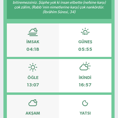
bitiremezsiniz. Şüphe yok ki insan elbette (nefsine karşı)
çok zâlim, (Rabb'inin nimetlerine karşı) çok nankördür.
(İbrâhîm Sûresi, 34)
İMSAK
GÜNEŞ
04:18
05:55
ÖĞLE
İKINDI
13:07
16:57
AKŞAM
YATSI