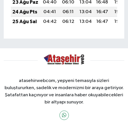
23 Ağu Paz
04:40
06:10
13:04
16:48
19:49
24 Ağu Pts
04:41
06:11
13:04
16:47
19:48
25 Ağu Sal
04:42
06:12
13:04
16:47
19:46
atasehirwebcom, yepyeni temasıyla sizleri
buluştururken, sadelik ve modernizmi bir araya getiriyor.
Şatafattan kaçınıyor ve insanlara haber okuyabilecekleri
bir altyapı sunuyor.