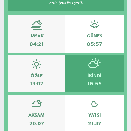
verir. (Hadis-i şerif)
İMSAK
GÜNEŞ
04:21
05:57
ÖĞLE
İKINDI
13:07
16:56
AKŞAM
YATSI
20:07
21:37