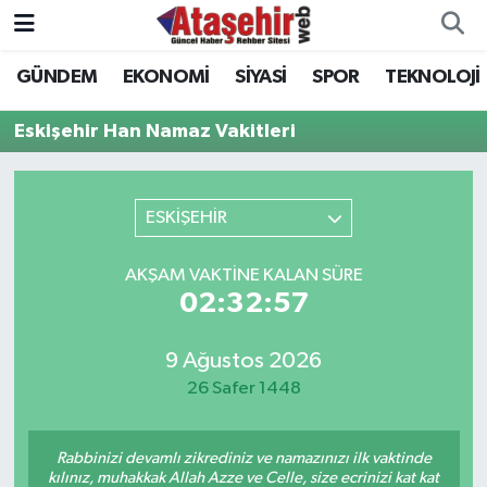
GÜNDEM
EKONOMİ
SİYASİ
SPOR
TEKNOLOJİ
Hava Durumu
Eskişehir Han Namaz Vakitleri
Trafik Durumu
Süper Lig Puan Durumu ve Fikstür
ESKİŞEHİR
Tüm Manşetler
AKŞAM VAKTINE KALAN SÜRE
02:32:57
Son Dakika Haberleri
9 Ağustos 2026
Haber Arşivi
26 Safer 1448
Rabbinizi devamlı zikrediniz ve namazınızı ilk vaktinde
kılınız, muhakkak Allah Azze ve Celle, size ecrinizi kat kat