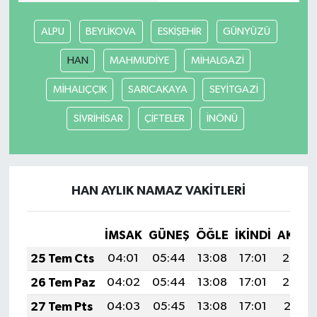
ALPU
BEYLİKOVA
ESKİŞEHİR
GÜNYÜZÜ
HAN
MAHMUDİYE
MİHALGAZİ
MİHALIÇÇIK
SARICAKAYA
SEYİTGAZİ
SİVRİHİSAR
ÇİFTELER
İNÖNÜ
HAN AYLIK NAMAZ VAKITLERI
İMSAK
GÜNEŞ
ÖĞLE
İKINDI
AKŞA
25 Tem Cts
04:01
05:44
13:08
17:01
20:23
26 Tem Paz
04:02
05:44
13:08
17:01
20:22
27 Tem Pts
04:03
05:45
13:08
17:01
20:21