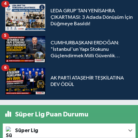
4
LEDA GRUP’TAN YENİSAHRA
ÇIKARTMASI: 3 Adada Dönüşüm İçin
Düğmeye Basıldı!
5
CUMHURBAŞKANI ERDOĞAN:
"İstanbul'un Yapı Stokunu
Güçlendirmek Milli Güvenlik
Sorunudur"
6
AK PARTİ ATAŞEHİR TEŞKİLATINA
DEV ÖDÜL
Süper Lig Puan Durumu
Süper Lig