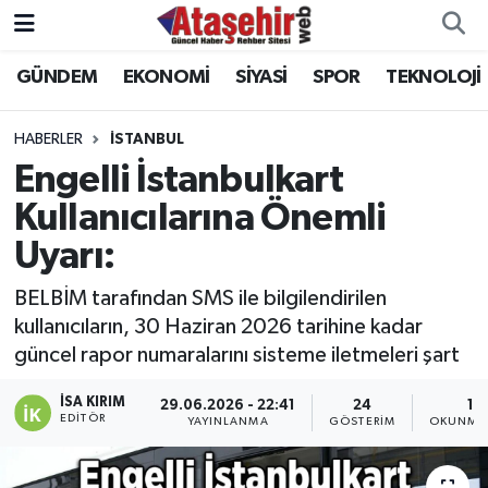
GÜNDEM
EKONOMİ
SİYASİ
SPOR
TEKNOLOJİ
Hava Durumu
Trafik Durumu
HABERLER
İSTANBUL
Engelli İstanbulkart
Süper Lig Puan Durumu ve Fikstür
Kullanıcılarına Önemli
Uyarı:
Tüm Manşetler
BELBİM tarafından SMS ile bilgilendirilen
Son Dakika Haberleri
kullanıcıların, 30 Haziran 2026 tarihine kadar
güncel rapor numaralarını sisteme iletmeleri şart
Haber Arşivi
İSA KIRIM
29.06.2026 - 22:41
24
1 
EDITÖR
YAYINLANMA
GÖSTERIM
OKUNMA 