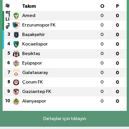
#
Takım
O
P
1
Amed
0
0
2
Erzurumspor FK
0
0
3
Başakşehir
0
0
4
Kocaelispor
0
0
5
Beşiktaş
0
0
6
Eyüpspor
0
0
7
Galatasaray
0
0
8
Çorum FK
0
0
9
Gaziantep FK
0
0
10
Alanyaspor
0
0
Detaylar için tıklayın