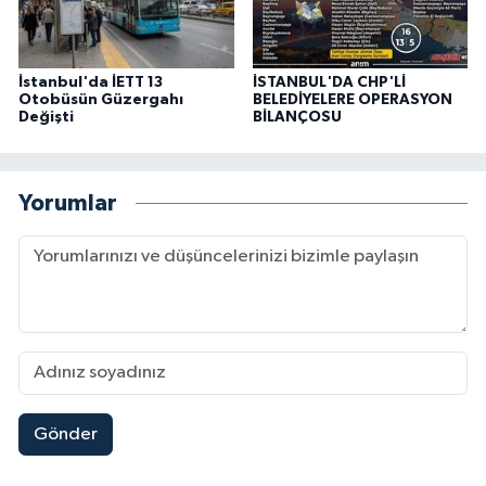
İstanbul'da İETT 13
İSTANBUL'DA CHP'Lİ
Otobüsün Güzergahı
BELEDİYELERE OPERASYON
Değişti
BİLANÇOSU
Yorumlar
Gönder