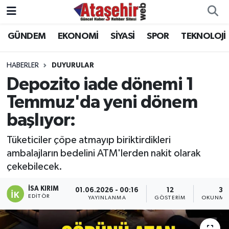
GÜNDEM
EKONOMİ
SİYASİ
SPOR
TEKNOLOJİ
Hava Durumu
Trafik Durumu
HABERLER
DUYURULAR
Depozito iade dönemi 1
Süper Lig Puan Durumu ve Fikstür
Temmuz'da yeni dönem
başlıyor:
Tüm Manşetler
Tüketiciler çöpe atmayıp biriktirdikleri
Son Dakika Haberleri
ambalajların bedelini ATM'lerden nakit olarak
çekebilecek.
Haber Arşivi
İSA KIRIM
01.06.2026 - 00:16
12
3 
EDITÖR
YAYINLANMA
GÖSTERIM
OKUNMA 