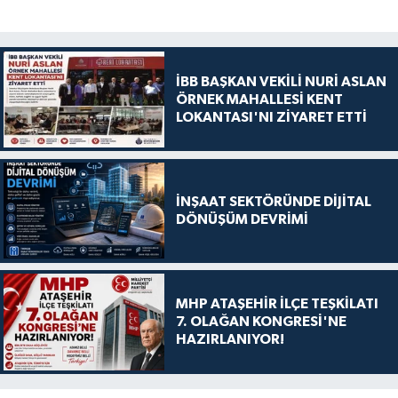
İBB BAŞKAN VEKİLİ NURİ ASLAN
ÖRNEK MAHALLESİ KENT
LOKANTASI'NI ZİYARET ETTİ
İNŞAAT SEKTÖRÜNDE DİJİTAL
DÖNÜŞÜM DEVRİMİ
MHP ATAŞEHİR İLÇE TEŞKİLATI
7. OLAĞAN KONGRESİ'NE
HAZIRLANIYOR!