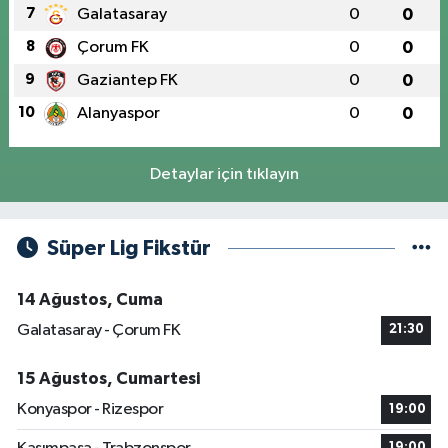
7
Galatasaray
0
0
8
Çorum FK
0
0
9
Gaziantep FK
0
0
10
Alanyaspor
0
0
Detaylar için tıklayın
Süper Lig Fikstür
14 Ağustos, Cuma
Galatasaray - Çorum FK
21:30
15 Ağustos, Cumartesi
Konyaspor - Rizespor
19:00
19:00