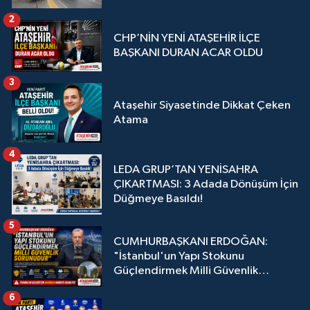
2
CHP’NİN YENİ ATAŞEHİR İLÇE
BAŞKANI DURAN ACAR OLDU
3
Ataşehir Siyasetinde Dikkat Çeken
Atama
4
LEDA GRUP’TAN YENİSAHRA
ÇIKARTMASI: 3 Adada Dönüşüm İçin
Düğmeye Basıldı!
5
CUMHURBAŞKANI ERDOĞAN:
"İstanbul'un Yapı Stokunu
Güçlendirmek Milli Güvenlik
Sorunudur"
6