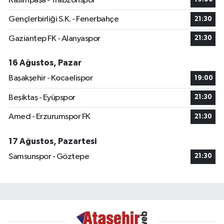
Kasımpaşa - Trabzonspor
Gençlerbirliği S.K. - Fenerbahçe
21:30
Gaziantep FK - Alanyaspor
21:30
16 Ağustos, Pazar
Başakşehir - Kocaelispor
19:00
Beşiktaş - Eyüpspor
21:30
Amed - Erzurumspor FK
21:30
17 Ağustos, Pazartesi
Samsunspor - Göztepe
21:30