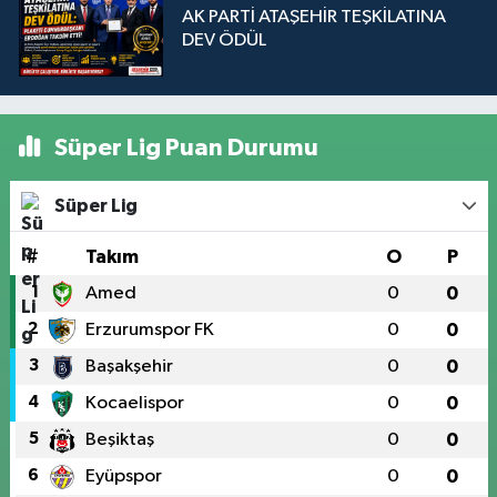
AK PARTİ ATAŞEHİR TEŞKİLATINA
DEV ÖDÜL
Süper Lig Puan Durumu
Süper Lig
#
Takım
O
P
1
Amed
0
0
2
Erzurumspor FK
0
0
3
Başakşehir
0
0
4
Kocaelispor
0
0
5
Beşiktaş
0
0
6
Eyüpspor
0
0