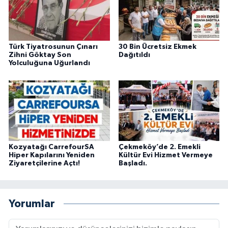
Türk Tiyatrosunun Çınarı
30 Bin Ücretsiz Ekmek
Zihni Göktay Son
Dağıtıldı
Yolculuğuna Uğurlandı
Kozyatağı CarrefourSA
Çekmeköy’de 2. Emekli
Hiper Kapılarını Yeniden
Kültür Evi Hizmet Vermeye
Ziyaretçilerine Açtı!
Başladı.
Yorumlar