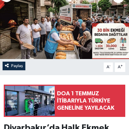
Paylaş
-
+
A
A
DOA 1 TEMMUZ
İTİBARIYLA TÜRKİYE
GENELİNE YAYILACAK
Diyarbakır’da Halk Ekmek