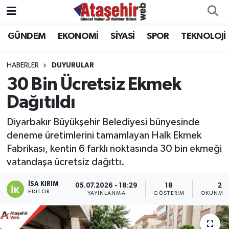
GÜNDEM
EKONOMİ
SİYASİ
SPOR
TEKNOLOJİ
Hava Durumu
Trafik Durumu
HABERLER
DUYURULAR
30 Bin Ücretsiz Ekmek
Süper Lig Puan Durumu ve Fikstür
Dağıtıldı
Tüm Manşetler
Diyarbakır Büyükşehir Belediyesi bünyesinde
deneme üretimlerini tamamlayan Halk Ekmek
Son Dakika Haberleri
Fabrikası, kentin 6 farklı noktasında 30 bin ekmeği
vatandaşa ücretsiz dağıttı.
Haber Arşivi
İSA KIRIM
05.07.2026 - 18:29
18
2 D
EDITÖR
YAYINLANMA
GÖSTERIM
OKUNMA 