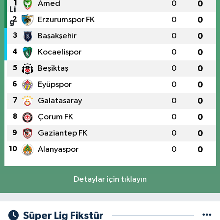
1
Amed
0
0
2
Erzurumspor FK
0
0
3
Başakşehir
0
0
4
Kocaelispor
0
0
5
Beşiktaş
0
0
6
Eyüpspor
0
0
7
Galatasaray
0
0
8
Çorum FK
0
0
9
Gaziantep FK
0
0
10
Alanyaspor
0
0
Detaylar için tıklayın
Süper Lig Fikstür