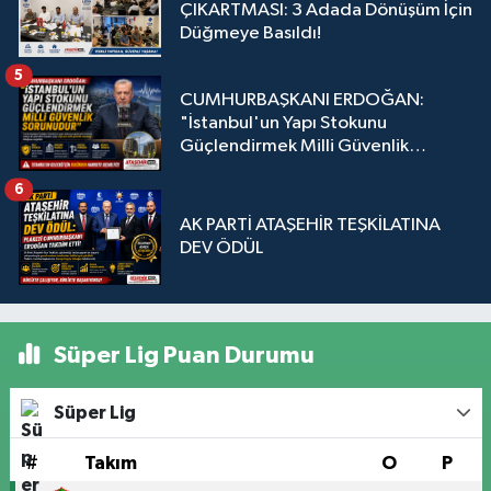
ÇIKARTMASI: 3 Adada Dönüşüm İçin
Düğmeye Basıldı!
5
CUMHURBAŞKANI ERDOĞAN:
"İstanbul'un Yapı Stokunu
Güçlendirmek Milli Güvenlik
Sorunudur"
6
AK PARTİ ATAŞEHİR TEŞKİLATINA
DEV ÖDÜL
Süper Lig Puan Durumu
Süper Lig
#
Takım
O
P