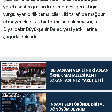
yerel esnafın göz ardı edilmemesi gerektiğini
vurgulayan birlik temsilcileri, iki tarafı da mağdur
etmeyecek ortak bir formülün bulunması için
Diyarbakır Büyükşehir Belediyesi yetkililerine
çağrıda bulundu.
İBB BAŞKAN VEKİLİ NURİ ASLAN
ÖRNEK MAHALLESİ KENT
LOKANTASI'NI ZİYARET ETTİ
İNŞAAT SEKTÖRÜNDE DİJİTAL
DÖNÜŞÜM DEVRİMİ