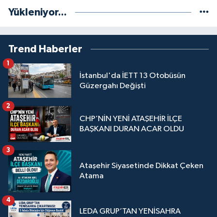
Yükleniyor...
Trend Haberler
1
İstanbul'da İETT 13 Otobüsün
Güzergahı Değişti
2
CHP’NİN YENİ ATAŞEHİR İLÇE
BAŞKANI DURAN ACAR OLDU
3
Ataşehir Siyasetinde Dikkat Çeken
Atama
4
LEDA GRUP’TAN YENİSAHRA