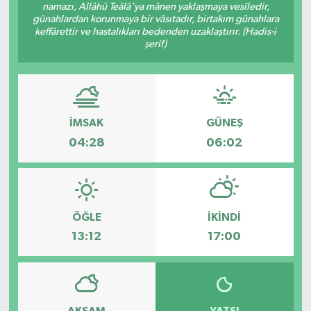
namazı, Allâhü Teâlâ'ya mânen yaklaşmaya vesîledir,
günahlardan korunmaya bir vâsıtadır, birtakım günahlara
keffârettir ve hastalıkları bedenden uzaklaştırır. (Hadis-i
şerif)
İMSAK
GÜNEŞ
04:28
06:02
ÖĞLE
İKINDI
13:12
17:00