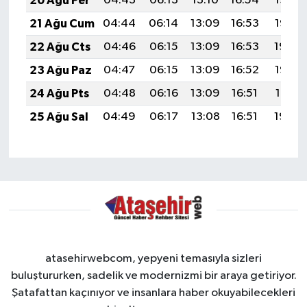
20 Ağu Per
04:43
06:13
13:10
16:54
19:56
21 Ağu Cum
04:44
06:14
13:09
16:53
19:55
22 Ağu Cts
04:46
06:15
13:09
16:53
19:54
23 Ağu Paz
04:47
06:15
13:09
16:52
19:52
24 Ağu Pts
04:48
06:16
13:09
16:51
19:51
25 Ağu Sal
04:49
06:17
13:08
16:51
19:49
atasehirwebcom, yepyeni temasıyla sizleri
buluştururken, sadelik ve modernizmi bir araya getiriyor.
Şatafattan kaçınıyor ve insanlara haber okuyabilecekleri