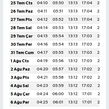
25 Tem Cts
04:10
05:50
13:13
17:04
20:25
26 Tem Paz
04:11
05:51
13:13
17:04
20:24
27 Tem Pts
04:12
05:52
13:13
17:04
20:23
28 Tem Sal
04:14
05:53
13:13
17:04
20:23
29 Tem Çar
04:15
05:54
13:13
17:03
20:22
30 Tem Per
04:16
05:54
13:13
17:03
20:21
31 Tem Cum
04:17
05:55
13:13
17:03
20:20
1 Ağu Cts
04:19
05:56
13:12
17:03
20:19
2 Ağu Paz
04:20
05:57
13:12
17:02
20:18
3 Ağu Pts
04:21
05:58
13:12
17:02
20:17
4 Ağu Sal
04:23
05:59
13:12
17:02
20:16
5 Ağu Çar
04:24
06:00
13:12
17:01
20:15
6 Ağu Per
04:25
06:01
13:12
17:01
20:14