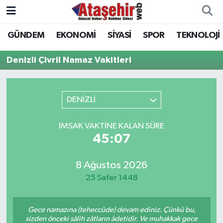
GÜNDEM
EKONOMİ
SİYASİ
SPOR
TEKNOLOJİ
Hava Durumu
Denizli Çivril Namaz Vakitleri
Trafik Durumu
Süper Lig Puan Durumu ve Fikstür
DENİZLİ
Tüm Manşetler
İMSAK VAKTINE KALAN SÜRE
45:07
Son Dakika Haberleri
8 Ağustos 2026
Haber Arşivi
25 Safer 1448
Gece namazına (teheccüde) devam ediniz. Çünkü bu,
sizden önceki sâlih zâtların âdetidir. Ve muhakkak gece