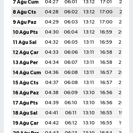
7 Ağu Cum
04:27
06:01
13:12
17:01
20:13
8 Ağu Cts
04:28
06:02
13:12
17:00
20:11
9 Ağu Paz
04:29
06:03
13:12
17:00
20:10
10 Ağu Pts
04:30
06:04
13:12
16:59
20:09
11 Ağu Sal
04:32
06:05
13:11
16:59
20:08
12 Ağu Çar
04:33
06:06
13:11
16:58
20:07
13 Ağu Per
04:34
06:07
13:11
16:58
20:05
14 Ağu Cum
04:36
06:08
13:11
16:57
20:04
15 Ağu Cts
04:37
06:08
13:11
16:57
20:03
16 Ağu Paz
04:38
06:09
13:10
16:56
20:02
17 Ağu Pts
04:39
06:10
13:10
16:56
20:00
18 Ağu Sal
04:41
06:11
13:10
16:55
19:59
19 Ağu Çar
04:42
06:12
13:10
16:55
19:58