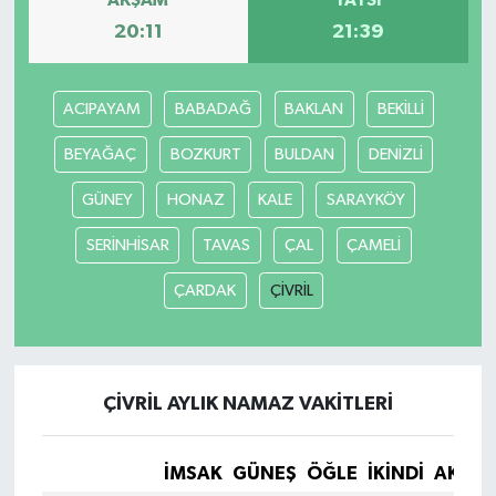
AKŞAM
YATSI
20:11
21:39
ACIPAYAM
BABADAĞ
BAKLAN
BEKİLLİ
BEYAĞAÇ
BOZKURT
BULDAN
DENİZLİ
GÜNEY
HONAZ
KALE
SARAYKÖY
SERİNHİSAR
TAVAS
ÇAL
ÇAMELİ
ÇARDAK
ÇİVRİL
ÇİVRİL AYLIK NAMAZ VAKITLERI
İMSAK
GÜNEŞ
ÖĞLE
İKINDI
AKŞA