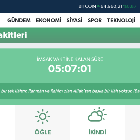
BITCOIN
64.960,21
%0.87
DOLAR
47,7436
%0.18
GÜNDEM
EKONOMİ
SİYASİ
SPOR
TEKNOLOJİ
EURO
55,2510
%0.32
kitleri
STERLİN
64,4811
%0.38
GRAM ALTIN
6648.99
%2.59
İMSAK VAKTINE KALAN SÜRE
BİST100
13.779
%-14
05:07:00
, bir tek ilâhtır. Rahmân ve Rahîm olan Allah'tan başka bir ilâh yoktur. (B
ÖĞLE
İKINDI