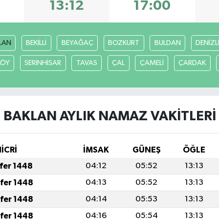
3
13:12
17:00
LAN
BEKİLLİ
BEYAĞAÇ
BOZKURT
BULDAN
DENİZL
KÖY
SERİNHİSAR
TAVAS
ÇAL
ÇAMELİ
ÇARDAK
BAKLAN AYLIK NAMAZ VAKITLERI
HİCRİ
İMSAK
GÜNEŞ
ÖĞLE
afer 1448
04:12
05:52
13:13
afer 1448
04:13
05:52
13:13
afer 1448
04:14
05:53
13:13
afer 1448
04:16
05:54
13:13