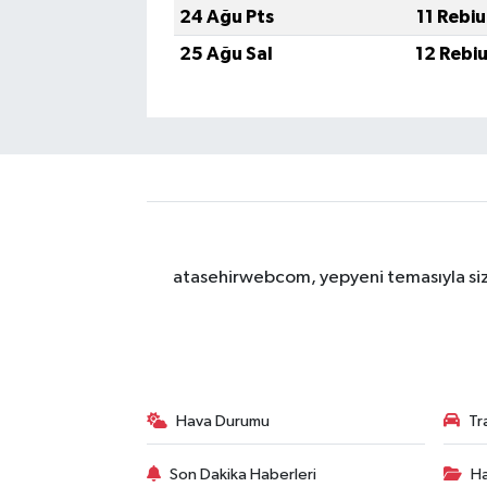
24 Ağu Pts
11 Rebi
25 Ağu Sal
12 Rebi
atasehirwebcom, yepyeni temasıyla sizle
Hava Durumu
Tr
Son Dakika Haberleri
Ha