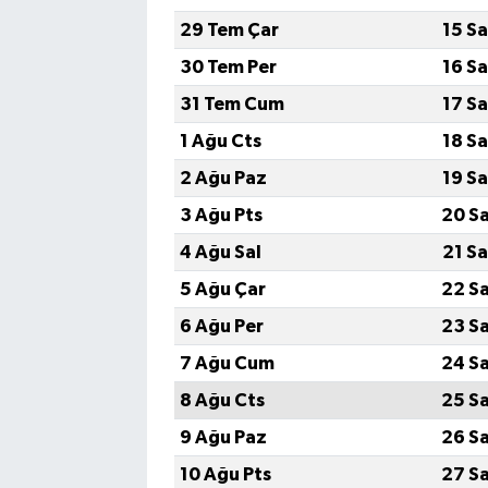
29 Tem Çar
15 S
30 Tem Per
16 S
31 Tem Cum
17 S
1 Ağu Cts
18 S
2 Ağu Paz
19 S
3 Ağu Pts
20 S
4 Ağu Sal
21 S
5 Ağu Çar
22 S
6 Ağu Per
23 S
7 Ağu Cum
24 S
8 Ağu Cts
25 S
9 Ağu Paz
26 S
10 Ağu Pts
27 S