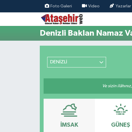
Foto Galeri
Video
Yazarlar
Hava Durumu
Denizli Baklan Namaz Va
Trafik Durumu
Süper Lig Puan Durumu ve Fikstür
DENİZLİ
Tüm Manşetler
Son Dakika Haberleri
Ve sizin ilâhınız
Haber Arşivi
İMSAK
GÜNEŞ