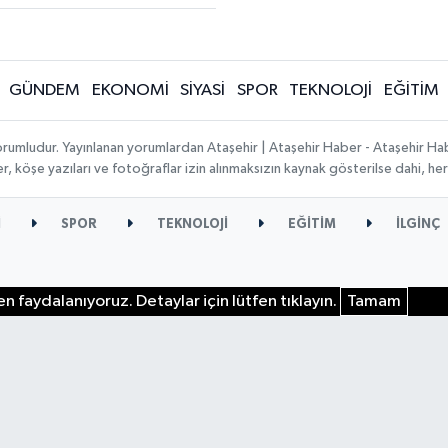
GÜNDEM
EKONOMİ
SİYASİ
SPOR
TEKNOLOJİ
EĞİTİM
orumludur. Yayınlanan yorumlardan Ataşehir | Ataşehir Haber - Ataşehir Habe
ber, köşe yazıları ve fotoğraflar izin alınmaksızın kaynak gösterilse dahi, 
İ
SPOR
TEKNOLOJİ
EĞİTİM
İLGİNÇ
n faydalanıyoruz. Detaylar için lütfen tıklayın.
Tamam