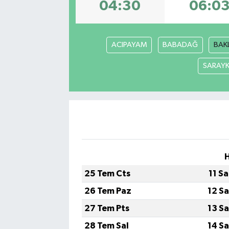
04:30
06:0
ACIPAYAM
BABADAĞ
BAK
SARAY
25 Tem Cts
11 S
26 Tem Paz
12 S
27 Tem Pts
13 S
28 Tem Sal
14 S