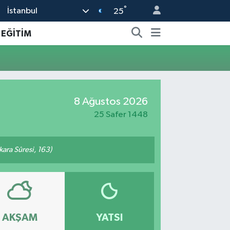
°
İstanbul
25
EĞİTİM
8 Ağustos 2026
25 Safer 1448
akara Sûresi, 163)
AKŞAM
YATSI