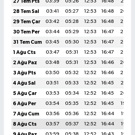
27 Tem Pts
03:39
05:26
12:53
16:48
20:10
28 Tem Sal
03:41
05:27
12:53
16:48
20:09
29 Tem Çar
03:42
05:28
12:53
16:48
20:08
30 Tem Per
03:44
05:29
12:53
16:47
20:07
31 Tem Cum
03:45
05:30
12:53
16:47
20:06
1 Ağu Cts
03:47
05:31
12:53
16:47
20:05
2 Ağu Paz
03:48
05:31
12:53
16:46
20:04
3 Ağu Pts
03:50
05:32
12:52
16:46
20:03
4 Ağu Sal
03:51
05:33
12:52
16:45
20:01
5 Ağu Çar
03:53
05:34
12:52
16:45
20:00
6 Ağu Per
03:54
05:35
12:52
16:45
19:59
7 Ağu Cum
03:56
05:36
12:52
16:44
19:58
8 Ağu Cts
03:57
05:37
12:52
16:44
19:57
9 Ağu Paz
03:59
05:38
12:52
16:43
19:55