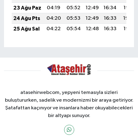
23 Ağu Paz
04:19
05:52
12:49
16:34
19:36
24 Ağu Pts
04:20
05:53
12:49
16:33
19:34
25 Ağu Sal
04:22
05:54
12:48
16:33
19:33
atasehirwebcom, yepyeni temasıyla sizleri
buluştururken, sadelik ve modernizmi bir araya getiriyor.
Şatafattan kaçınıyor ve insanlara haber okuyabilecekleri
bir altyapı sunuyor.