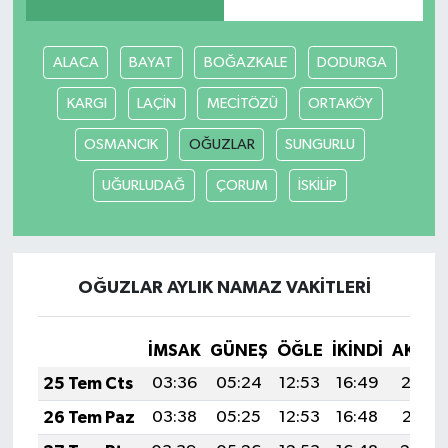
ALACA
BAYAT
BOĞAZKALE
DODURGA
KARGI
LAÇİN
MECİTÖZÜ
ORTAKÖY
OSMANCIK
OĞUZLAR
SUNGURLU
UĞURLUDAĞ
ÇORUM
İSKİLİP
OĞUZLAR AYLIK NAMAZ VAKITLERI
İMSAK
GÜNEŞ
ÖĞLE
İKINDI
AKŞA
25 Tem Cts
03:36
05:24
12:53
16:49
20:12
26 Tem Paz
03:38
05:25
12:53
16:48
20:11