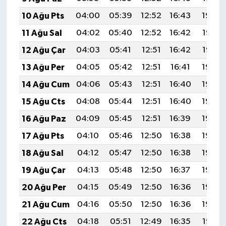
10 Ağu Pts
04:00
05:39
12:52
16:43
19:54
11 Ağu Sal
04:02
05:40
12:52
16:42
19:53
12 Ağu Çar
04:03
05:41
12:51
16:42
19:52
13 Ağu Per
04:05
05:42
12:51
16:41
19:50
14 Ağu Cum
04:06
05:43
12:51
16:40
19:49
15 Ağu Cts
04:08
05:44
12:51
16:40
19:48
16 Ağu Paz
04:09
05:45
12:51
16:39
19:46
17 Ağu Pts
04:10
05:46
12:50
16:38
19:45
18 Ağu Sal
04:12
05:47
12:50
16:38
19:43
19 Ağu Çar
04:13
05:48
12:50
16:37
19:42
20 Ağu Per
04:15
05:49
12:50
16:36
19:40
21 Ağu Cum
04:16
05:50
12:50
16:36
19:39
22 Ağu Cts
04:18
05:51
12:49
16:35
19:37