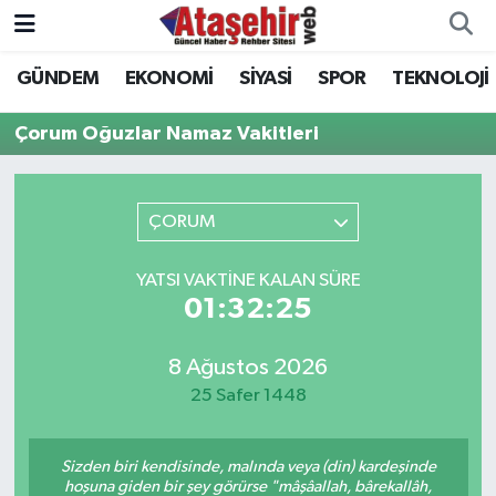
GÜNDEM
EKONOMİ
SİYASİ
SPOR
TEKNOLOJİ
Hava Durumu
Çorum Oğuzlar Namaz Vakitleri
Trafik Durumu
Süper Lig Puan Durumu ve Fikstür
ÇORUM
Tüm Manşetler
YATSI VAKTINE KALAN SÜRE
01:32:25
Son Dakika Haberleri
8 Ağustos 2026
Haber Arşivi
25 Safer 1448
Sizden biri kendisinde, malında veya (din) kardeşinde
hoşuna giden bir şey görürse "mâşâallah, bârekallâh,