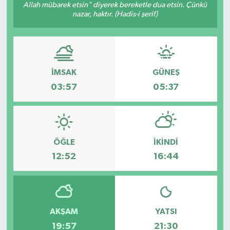
Allah mübarek etsin" diyerek bereketle dua etsin. Çünkü
nazar, haktır. (Hadis-i şerif)
İMSAK
GÜNEŞ
03:57
05:37
ÖĞLE
İKINDI
12:52
16:44
AKŞAM
YATSI
19:57
21:30