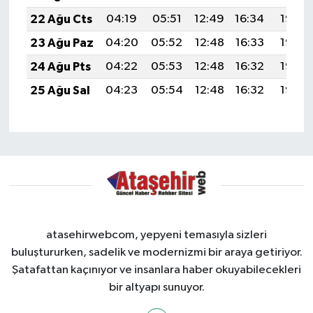
22 Ağu Cts
04:19
05:51
12:49
16:34
19:36
23 Ağu Paz
04:20
05:52
12:48
16:33
19:35
24 Ağu Pts
04:22
05:53
12:48
16:32
19:33
25 Ağu Sal
04:23
05:54
12:48
16:32
19:32
atasehirwebcom, yepyeni temasıyla sizleri
buluştururken, sadelik ve modernizmi bir araya getiriyor.
Şatafattan kaçınıyor ve insanlara haber okuyabilecekleri
bir altyapı sunuyor.