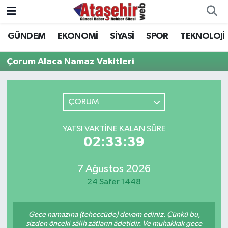
GÜNDEM
EKONOMİ
SİYASİ
SPOR
TEKNOLOJİ
Hava Durumu
Çorum Alaca Namaz Vakitleri
Trafik Durumu
Süper Lig Puan Durumu ve Fikstür
ÇORUM
Tüm Manşetler
YATSI VAKTINE KALAN SÜRE
02:33:39
Son Dakika Haberleri
7 Ağustos 2026
Haber Arşivi
24 Safer 1448
Gece namazına (teheccüde) devam ediniz. Çünkü bu,
sizden önceki sâlih zâtların âdetidir. Ve muhakkak gece