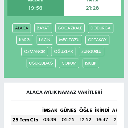
AKŞAM
YATSI
19:56
21:28
ALACA
BAYAT
BOĞAZKALE
DODURGA
KARGI
LAÇİN
MECİTÖZÜ
ORTAKÖY
OSMANCIK
OĞUZLAR
SUNGURLU
UĞURLUDAĞ
ÇORUM
İSKİLİP
ALACA AYLIK NAMAZ VAKITLERI
İMSAK
GÜNEŞ
ÖĞLE
İKINDI
AKŞA
25 Tem Cts
03:39
05:25
12:52
16:47
20:09