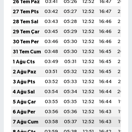
26 Tem Paz
03:41
05:26
12:52
16:47
20:09
27 Tem Pts
03:42
05:27
12:52
16:47
20:08
28 Tem Sal
03:43
05:28
12:52
16:46
20:07
29 Tem Çar
03:45
05:29
12:52
16:46
20:06
30 Tem Per
03:46
05:30
12:52
16:46
20:05
31 Tem Cum
03:48
05:30
12:52
16:45
20:04
1 Ağu Cts
03:49
05:31
12:52
16:45
20:03
2 Ağu Paz
03:51
05:32
12:52
16:45
20:02
3 Ağu Pts
03:52
05:33
12:52
16:44
20:01
4 Ağu Sal
03:54
05:34
12:52
16:44
20:00
5 Ağu Çar
03:55
05:35
12:52
16:44
19:58
6 Ağu Per
03:56
05:36
12:52
16:43
19:57
7 Ağu Cum
03:58
05:37
12:52
16:43
19:56
8 Ağu Cts
03:59
05:38
12:51
16:42
19:55