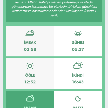
namazı, Allâhü Teâlâ'ya mânen yaklaşmaya vesîledir,
günahlardan korunmaya bir vâsıtadır, birtakım günahlara
keffârettir ve hastalıkları bedenden uzaklaştırır. (Hadis-i
şerif)
İMSAK
GÜNEŞ
03:58
05:37
ÖĞLE
İKINDI
12:52
16:43