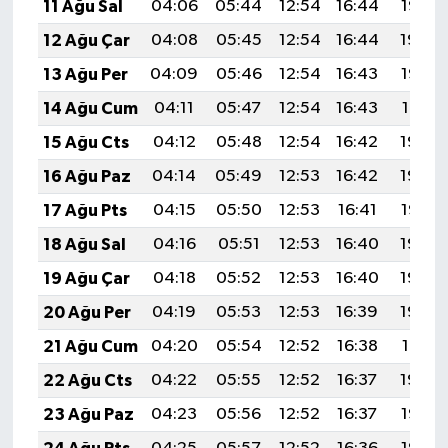
11 Ağu Sal
04:06
05:44
12:54
16:44
19:55
12 Ağu Çar
04:08
05:45
12:54
16:44
19:54
13 Ağu Per
04:09
05:46
12:54
16:43
19:52
14 Ağu Cum
04:11
05:47
12:54
16:43
19:51
15 Ağu Cts
04:12
05:48
12:54
16:42
19:50
16 Ağu Paz
04:14
05:49
12:53
16:42
19:48
17 Ağu Pts
04:15
05:50
12:53
16:41
19:47
18 Ağu Sal
04:16
05:51
12:53
16:40
19:45
19 Ağu Çar
04:18
05:52
12:53
16:40
19:44
20 Ağu Per
04:19
05:53
12:53
16:39
19:43
21 Ağu Cum
04:20
05:54
12:52
16:38
19:41
22 Ağu Cts
04:22
05:55
12:52
16:37
19:40
23 Ağu Paz
04:23
05:56
12:52
16:37
19:38