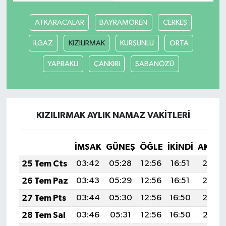
ATKARACALAR
BAYRAMÖREN
CERKEŞ
ILGAZ
KIZILIRMAK
KURŞUNLU
ORTA
YAPRAKLI
ÇANKIRI
ŞABANÖZÜ
KIZILIRMAK AYLIK NAMAZ VAKITLERI
İMSAK
GÜNEŞ
ÖĞLE
İKINDI
AKŞA
25 Tem Cts
03:42
05:28
12:56
16:51
20:13
26 Tem Paz
03:43
05:29
12:56
16:51
20:12
27 Tem Pts
03:44
05:30
12:56
16:50
20:12
28 Tem Sal
03:46
05:31
12:56
16:50
20:11