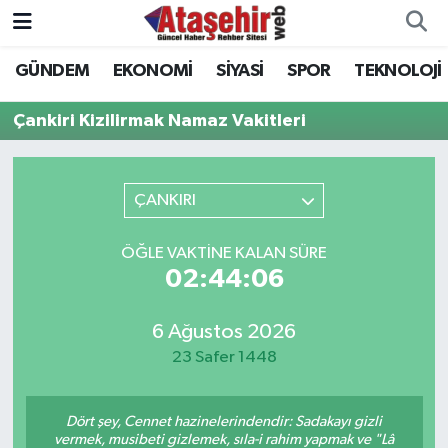
GÜNDEM
EKONOMİ
SİYASİ
SPOR
TEKNOLOJİ
Hava Durumu
Çankiri Kizilirmak Namaz Vakitleri
Trafik Durumu
Süper Lig Puan Durumu ve Fikstür
ÇANKIRI
Tüm Manşetler
ÖĞLE VAKTINE KALAN SÜRE
02:44:06
Son Dakika Haberleri
6 Ağustos 2026
Haber Arşivi
23 Safer 1448
Dört şey, Cennet hazinelerindendir: Sadakayı gizli
vermek, musibeti gizlemek, sıla-i rahim yapmak ve "Lâ