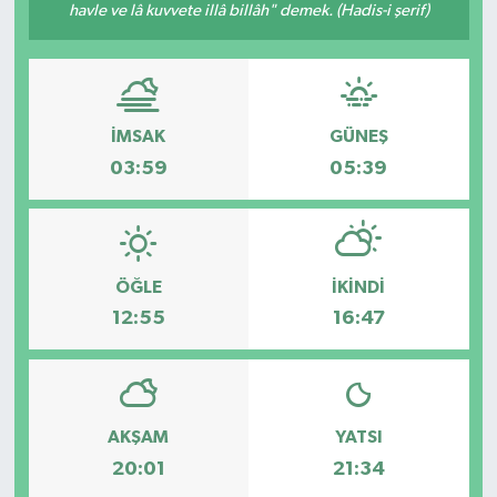
havle ve lâ kuvvete illâ billâh" demek. (Hadis-i şerif)
İMSAK
GÜNEŞ
03:59
05:39
ÖĞLE
İKINDI
12:55
16:47
AKŞAM
YATSI
20:01
21:34