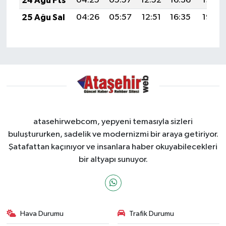
24 Ağu Pts
04:25
05:57
12:52
16:36
19:37
25 Ağu Sal
04:26
05:57
12:51
16:35
19:35
atasehirwebcom, yepyeni temasıyla sizleri
buluştururken, sadelik ve modernizmi bir araya getiriyor.
Şatafattan kaçınıyor ve insanlara haber okuyabilecekleri
bir altyapı sunuyor.
Hava Durumu
Trafik Durumu