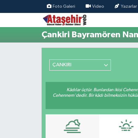
Foto Galeri
Video
Yazarlar
Hava Durumu
Çankiri Bayramören Nam
Trafik Durumu
Süper Lig Puan Durumu ve Fikstür
ÇANKIRI
Tüm Manşetler
Son Dakika Haberleri
Kâdılar üçtür. Bunlardan ikisi Cehen
Cehennem'dedir. Bir kâdı bilmeksizin hüküm 
Haber Arşivi