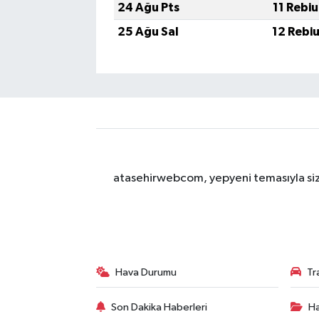
24 Ağu Pts
11 Rebi
25 Ağu Sal
12 Rebi
atasehirwebcom, yepyeni temasıyla sizle
Hava Durumu
Tr
Son Dakika Haberleri
Ha