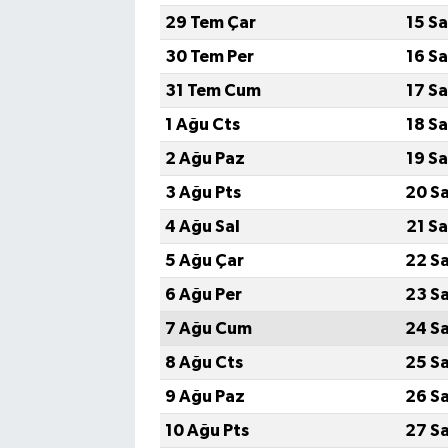
29 Tem Çar
15 S
30 Tem Per
16 S
31 Tem Cum
17 S
1 Ağu Cts
18 S
2 Ağu Paz
19 S
3 Ağu Pts
20 S
4 Ağu Sal
21 S
5 Ağu Çar
22 S
6 Ağu Per
23 S
7 Ağu Cum
24 S
8 Ağu Cts
25 S
9 Ağu Paz
26 S
10 Ağu Pts
27 S