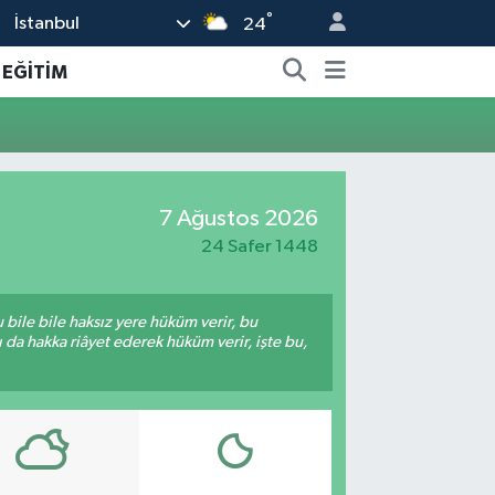
°
İstanbul
24
EĞİTİM
7 Ağustos 2026
24 Safer 1448
bile bile haksız yere hüküm verir, bu
da hakka riâyet ederek hüküm verir, işte bu,