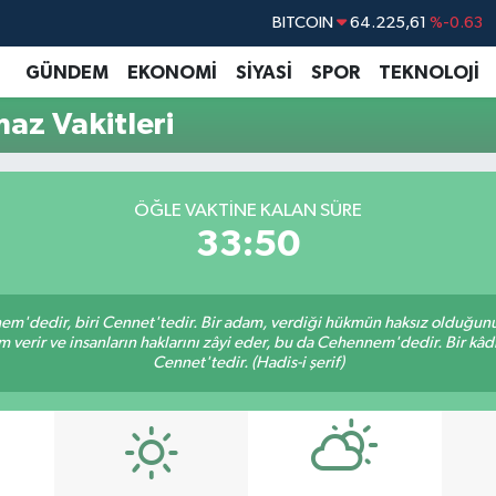
BITCOIN
64.225,61
%-0.63
DOLAR
47,7143
%0.16
GÜNDEM
EKONOMİ
SİYASİ
SPOR
TEKNOLOJİ
EURO
55,0317
%-0.02
az Vakitleri
STERLİN
64,2463
%0.07
GRAM ALTIN
6510.40
%0.45
ÖĞLE VAKTINE KALAN SÜRE
BİST100
13.799
%70
33:49
nem'dedir, biri Cennet'tedir. Bir adam, verdiği hükmün haksız olduğunu 
verir ve insanların haklarını zâyi eder, bu da Cehennem'dedir. Bir kâdı 
Cennet'tedir. (Hadis-i şerif)