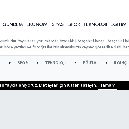
GÜNDEM
EKONOMİ
SİYASİ
SPOR
TEKNOLOJİ
EĞİTİM
orumludur. Yayınlanan yorumlardan Ataşehir | Ataşehir Haber - Ataşehir Habe
ber, köşe yazıları ve fotoğraflar izin alınmaksızın kaynak gösterilse dahi, 
İ
SPOR
TEKNOLOJİ
EĞİTİM
İLGİNÇ
n faydalanıyoruz. Detaylar için lütfen tıklayın.
Tamam