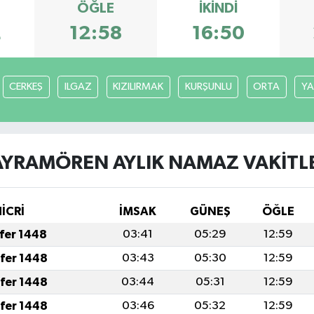
ÖĞLE
İKINDI
2
12:58
16:50
CERKEŞ
ILGAZ
KIZILIRMAK
KURŞUNLU
ORTA
YA
YRAMÖREN AYLIK NAMAZ VAKITL
HİCRİ
İMSAK
GÜNEŞ
ÖĞLE
afer 1448
03:41
05:29
12:59
afer 1448
03:43
05:30
12:59
afer 1448
03:44
05:31
12:59
afer 1448
03:46
05:32
12:59