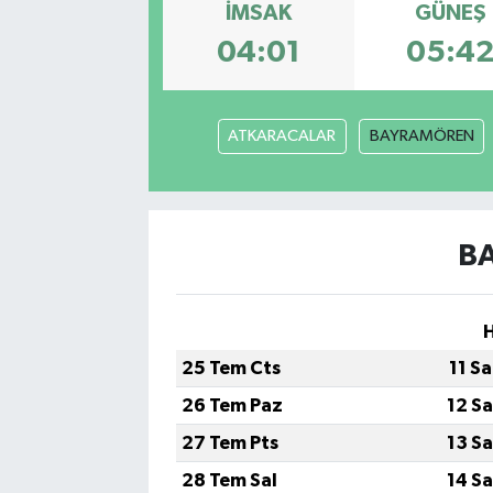
İMSAK
GÜNEŞ
04:01
05:4
ATKARACALAR
BAYRAMÖREN
BA
25 Tem Cts
11 S
26 Tem Paz
12 S
27 Tem Pts
13 S
28 Tem Sal
14 S