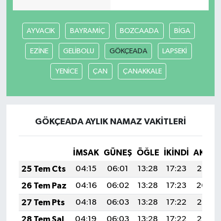
AYVACIK
BAYRAMİÇ
BOZCAADA
BİGA
EZİNE
GELİBOLU
GÖKÇEADA
LAPSEKİ
YENİCE
ÇAN
ÇANAKKALE
GÖKÇEADA AYLIK NAMAZ VAKITLERI
İMSAK
GÜNEŞ
ÖĞLE
İKINDI
AKŞA
25 Tem Cts
04:15
06:01
13:28
17:23
20:45
26 Tem Paz
04:16
06:02
13:28
17:23
20:44
27 Tem Pts
04:18
06:03
13:28
17:22
20:43
28 Tem Sal
04:19
06:03
13:28
17:22
20:43