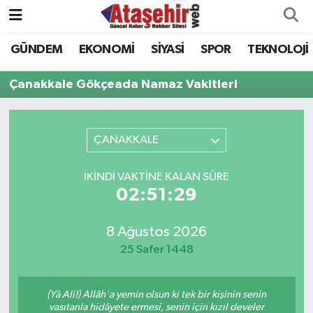
GÜNDEM
EKONOMİ
SİYASİ
SPOR
TEKNOLOJİ
Hava Durumu
Çanakkale Gökçeada Namaz Vakitleri
Trafik Durumu
Süper Lig Puan Durumu ve Fikstür
ÇANAKKALE
Tüm Manşetler
İKINDI VAKTINE KALAN SÜRE
02:51:29
Son Dakika Haberleri
8 Ağustos 2026
Haber Arşivi
25 Safer 1448
(Yâ Ali!) Allâh'a yemin olsun ki tek bir kişinin senin
vasıtanla hidâyete ermesi, senin için kızıl develer