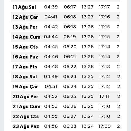
11 Ağu Sal
04:39
06:17
13:27
17:17
20:27
12 Ağu Çar
04:41
06:18
13:27
17:16
20:26
13 Ağu Per
04:42
06:18
13:26
17:15
20:24
14 Ağu Cum
04:44
06:19
13:26
17:15
20:23
15 Ağu Cts
04:45
06:20
13:26
17:14
20:22
16 Ağu Paz
04:46
06:21
13:26
17:14
20:20
17 Ağu Pts
04:48
06:22
13:26
17:13
20:19
18 Ağu Sal
04:49
06:23
13:25
17:12
20:18
19 Ağu Çar
04:51
06:24
13:25
17:12
20:16
20 Ağu Per
04:52
06:25
13:25
17:11
20:15
21 Ağu Cum
04:53
06:26
13:25
17:10
20:13
22 Ağu Cts
04:55
06:27
13:24
17:10
20:12
23 Ağu Paz
04:56
06:28
13:24
17:09
20:10