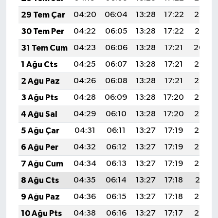
29 Tem Çar
04:20
06:04
13:28
17:22
20:42
30 Tem Per
04:22
06:05
13:28
17:22
20:41
31 Tem Cum
04:23
06:06
13:28
17:21
20:40
1 Ağu Cts
04:25
06:07
13:28
17:21
20:39
2 Ağu Paz
04:26
06:08
13:28
17:21
20:38
3 Ağu Pts
04:28
06:09
13:28
17:20
20:36
4 Ağu Sal
04:29
06:10
13:28
17:20
20:35
5 Ağu Çar
04:31
06:11
13:27
17:19
20:34
6 Ağu Per
04:32
06:12
13:27
17:19
20:33
7 Ağu Cum
04:34
06:13
13:27
17:19
20:32
8 Ağu Cts
04:35
06:14
13:27
17:18
20:31
9 Ağu Paz
04:36
06:15
13:27
17:18
20:29
10 Ağu Pts
04:38
06:16
13:27
17:17
20:28