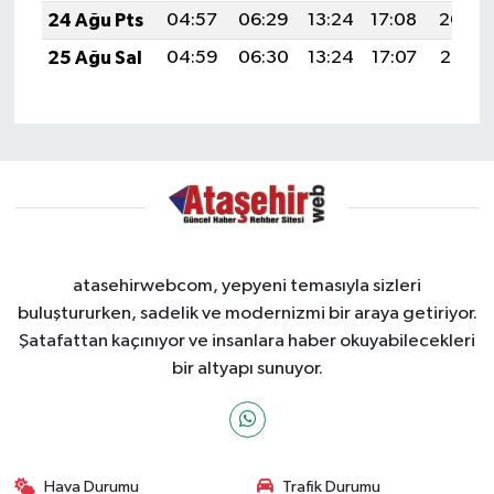
24 Ağu Pts
04:57
06:29
13:24
17:08
20:09
25 Ağu Sal
04:59
06:30
13:24
17:07
20:07
atasehirwebcom, yepyeni temasıyla sizleri
buluştururken, sadelik ve modernizmi bir araya getiriyor.
Şatafattan kaçınıyor ve insanlara haber okuyabilecekleri
bir altyapı sunuyor.
Hava Durumu
Trafik Durumu