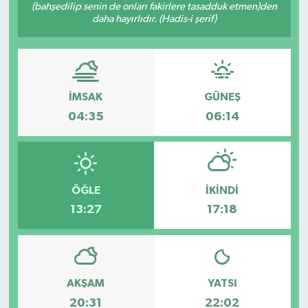
(bahşedilip senin de onları fakirlere tasadduk etmen)den
daha hayırlıdır. (Hadis-i şerif)
İMSAK
GÜNEŞ
04:35
06:14
ÖĞLE
İKINDI
13:27
17:18
AKŞAM
YATSI
20:31
22:02