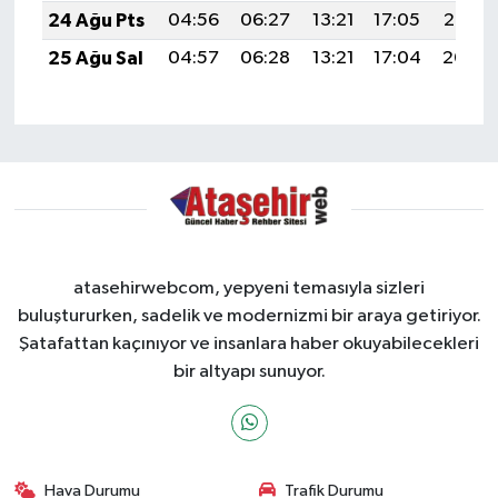
24 Ağu Pts
04:56
06:27
13:21
17:05
20:05
25 Ağu Sal
04:57
06:28
13:21
17:04
20:04
atasehirwebcom, yepyeni temasıyla sizleri
buluştururken, sadelik ve modernizmi bir araya getiriyor.
Şatafattan kaçınıyor ve insanlara haber okuyabilecekleri
bir altyapı sunuyor.
Hava Durumu
Trafik Durumu