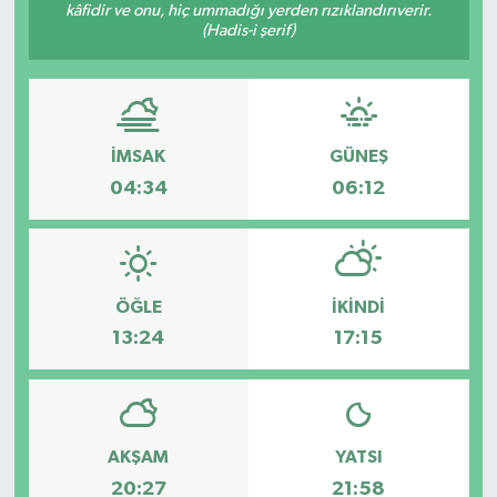
kâfidir ve onu, hiç ummadığı yerden rızıklandırıverir.
(Hadis-i şerif)
İMSAK
GÜNEŞ
04:34
06:12
ÖĞLE
İKINDI
13:24
17:15
AKŞAM
YATSI
20:27
21:58