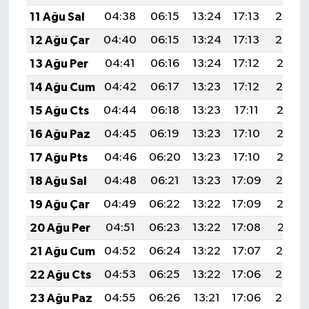
11 Ağu Sal
04:38
06:15
13:24
17:13
20:23
12 Ağu Çar
04:40
06:15
13:24
17:13
20:22
13 Ağu Per
04:41
06:16
13:24
17:12
20:21
14 Ağu Cum
04:42
06:17
13:23
17:12
20:19
15 Ağu Cts
04:44
06:18
13:23
17:11
20:18
16 Ağu Paz
04:45
06:19
13:23
17:10
20:17
17 Ağu Pts
04:46
06:20
13:23
17:10
20:15
18 Ağu Sal
04:48
06:21
13:23
17:09
20:14
19 Ağu Çar
04:49
06:22
13:22
17:09
20:13
20 Ağu Per
04:51
06:23
13:22
17:08
20:11
21 Ağu Cum
04:52
06:24
13:22
17:07
20:10
22 Ağu Cts
04:53
06:25
13:22
17:06
20:08
23 Ağu Paz
04:55
06:26
13:21
17:06
20:07