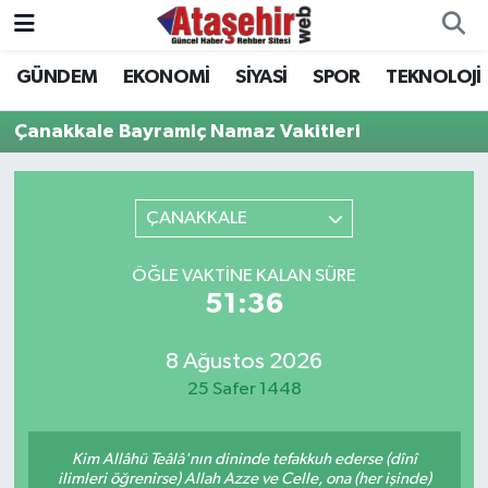
GÜNDEM
EKONOMİ
SİYASİ
SPOR
TEKNOLOJİ
Hava Durumu
Çanakkale Bayramiç Namaz Vakitleri
Trafik Durumu
Süper Lig Puan Durumu ve Fikstür
ÇANAKKALE
Tüm Manşetler
ÖĞLE VAKTINE KALAN SÜRE
51:36
Son Dakika Haberleri
8 Ağustos 2026
Haber Arşivi
25 Safer 1448
Kim Allâhü Teâlâ'nın dininde tefakkuh ederse (dînî
ilimleri öğrenirse) Allah Azze ve Celle, ona (her işinde)