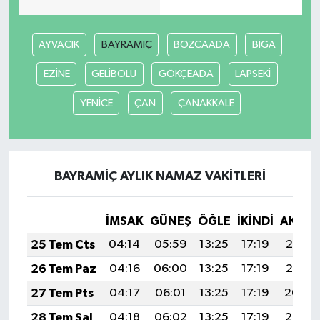
AYVACIK
BAYRAMİÇ
BOZCAADA
BİGA
EZİNE
GELİBOLU
GÖKÇEADA
LAPSEKİ
YENİCE
ÇAN
ÇANAKKALE
BAYRAMİÇ AYLIK NAMAZ VAKITLERI
İMSAK
GÜNEŞ
ÖĞLE
İKINDI
AKŞA
25 Tem Cts
04:14
05:59
13:25
17:19
20:41
26 Tem Paz
04:16
06:00
13:25
17:19
20:41
27 Tem Pts
04:17
06:01
13:25
17:19
20:40
28 Tem Sal
04:18
06:02
13:25
17:19
20:39