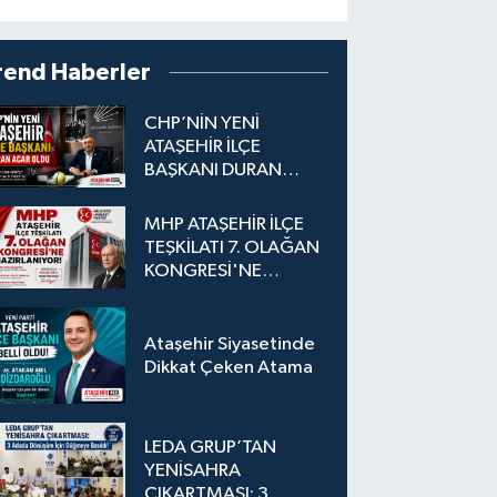
rend Haberler
CHP’NİN YENİ
ATAŞEHİR İLÇE
BAŞKANI DURAN
ACAR OLDU
MHP ATAŞEHİR İLÇE
TEŞKİLATI 7. OLAĞAN
KONGRESİ'NE
HAZIRLANIYOR!
Ataşehir Siyasetinde
Dikkat Çeken Atama
LEDA GRUP’TAN
YENİSAHRA
ÇIKARTMASI: 3