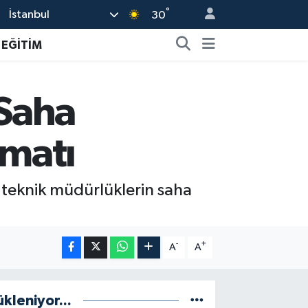
°
İstanbul
30
EĞİTİM
 Saha
imatı
n teknik müdürlüklerin saha
-
+
A
A
ükleniyor...