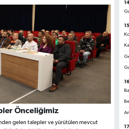
1
Ga
1
Ko
Ka
Ge
Ga
1
Ba
Be
ler Önceliğimiz
Am
sinden gelen talepler ve yürütülen mevcut
1