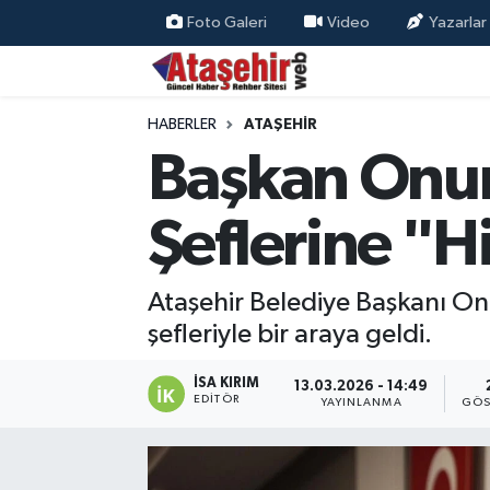
Foto Galeri
Video
Yazarlar
Hava Durumu
HABERLER
ATAŞEHİR
Trafik Durumu
Başkan Onur
Süper Lig Puan Durumu ve Fikstür
Şeflerine "H
Tüm Manşetler
Ataşehir Belediye Başkanı Onu
Son Dakika Haberleri
şefleriyle bir araya geldi.
Haber Arşivi
İSA KIRIM
13.03.2026 - 14:49
EDITÖR
YAYINLANMA
GÖS