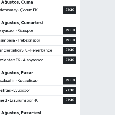
4 Ağustos, Cuma
latasaray - Çorum FK
21:30
5 Ağustos, Cumartesi
nyaspor - Rizespor
19:00
sımpaşa - Trabzonspor
19:00
nçlerbirliği S.K. - Fenerbahçe
21:30
ziantep FK - Alanyaspor
21:30
6 Ağustos, Pazar
şakşehir - Kocaelispor
19:00
şiktaş - Eyüpspor
21:30
ed - Erzurumspor FK
21:30
7 Ağustos, Pazartesi