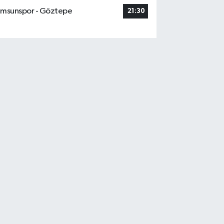
msunspor - Göztepe
21:30