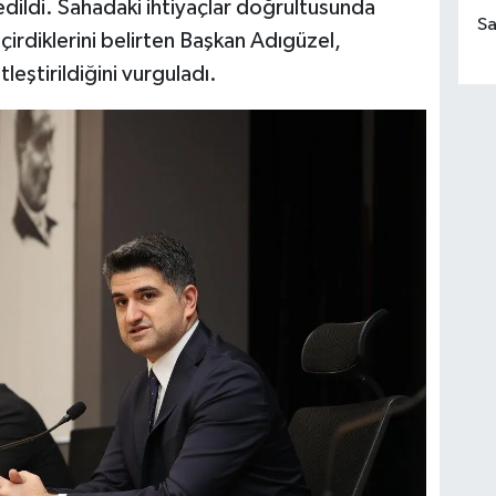
 edildi. Sahadaki ihtiyaçlar doğrultusunda
Sa
irdiklerini belirten Başkan Adıgüzel,
leştirildiğini vurguladı.