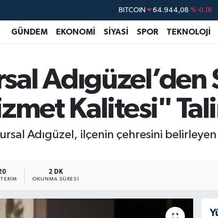
DOLAR
47,7436
%0.18
EURO
55,2510
%0.32
GÜNDEM
EKONOMİ
SİYASİ
SPOR
TEKNOLOJİ
STERLİN
64,4811
%0.38
GRAM ALTIN
6660.55
%0.03
sal Adıgüzel’den
BİST100
13.779
%-14
BITCOIN
64.944,08
%-0.18
izmet Kalitesi" Tal
rsal Adıgüzel, ilçenin çehresini belirleye
20
2 DK
TERIM
OKUNMA SÜRESI
Y