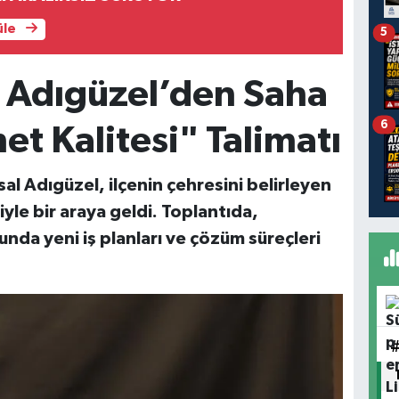
üle
5
 Adıgüzel’den Saha
6
et Kalitesi" Talimatı
l Adıgüzel, ilçenin çehresini belirleyen
yle bir araya geldi. Toplantıda,
unda yeni iş planları ve çözüm süreçleri