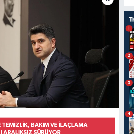
T
1
2
3
4
 TEMİZLİK, BAKIM VE İLAÇLAMA
I ARALIKSIZ SÜRÜYOR