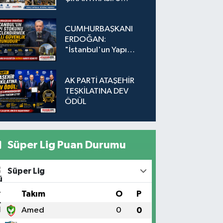
Adada Dönüşüm İçin
Düğmeye Basıldı!
CUMHURBAŞKANI
ERDOĞAN:
"İstanbul'un Yapı
Stokunu
Güçlendirmek Milli
AK PARTİ ATAŞEHİR
Güvenlik Sorunudur"
TEŞKİLATINA DEV
ÖDÜL
Süper Lig Puan Durumu
Süper Lig
#
Takım
O
P
1
Amed
0
0