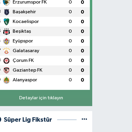
2
Erzurumspor FK
0
0
3
Başakşehir
0
0
4
Kocaelispor
0
0
5
Beşiktaş
0
0
6
Eyüpspor
0
0
7
Galatasaray
0
0
8
Çorum FK
0
0
9
Gaziantep FK
0
0
0
Alanyaspor
0
0
Detaylar için tıklayın
Süper Lig Fikstür