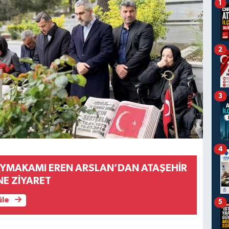
1
2
3
4
AYMAKAMI EREN ARSLAN’DAN ATAŞEHİR
NE ZİYARET
üle
5