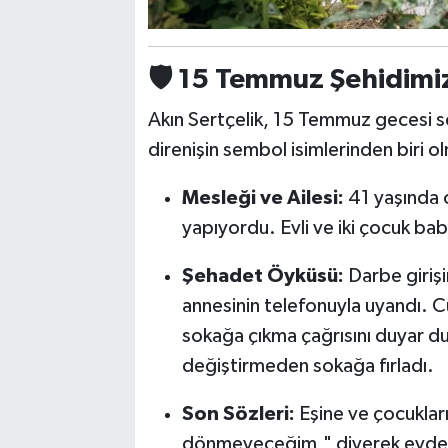
🛡️
15 Temmuz Şehidimiz
Akın Sertçelik, 15 Temmuz gecesi se
direnişin sembol isimlerinden biri o
Mesleği ve Ailesi:
41 yaşında o
yapıyordu. Evli ve iki çocuk bab
Şehadet Öyküsü:
Darbe girişi
annesinin telefonuyla uyandı.
sokağa çıkma çağrısını duyar du
değiştirmeden sokağa fırladı.
Son Sözleri:
Eşine ve çocukla
dönmeyeceğim," diyerek evden 