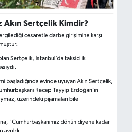
 Akın Sertçelik Kimdir?
rgilediği cesaretle darbe girişimine karşı
lmuştur.
lan Sertçelik, İstanbul’da taksicilik
asıydı.
mi başladığında evinde uyuyan Akın Sertçelik,
 Cumhurbaşkanı Recep Tayyip Erdoğan’ın
ymaz, üzerindeki pijamaları bile
rına, "Cumhurbaşkanımız dönün diyene kadar
ayrıldı.