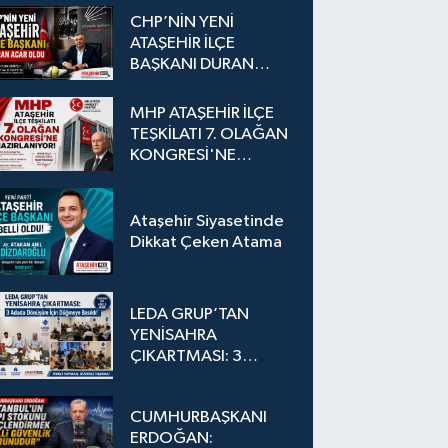
CHP’NİN YENİ
ATAŞEHİR İLÇE
BAŞKANI DURAN
ACAR OLDU
MHP ATAŞEHİR İLÇE
TEŞKİLATI 7. OLAĞAN
KONGRESİ'NE
HAZIRLANIYOR!
Ataşehir Siyasetinde
Dikkat Çeken Atama
LEDA GRUP’TAN
YENİSAHRA
ÇIKARTMASI: 3
Adada Dönüşüm İçin
Düğmeye Basıldı!
CUMHURBAŞKANI
ERDOĞAN: