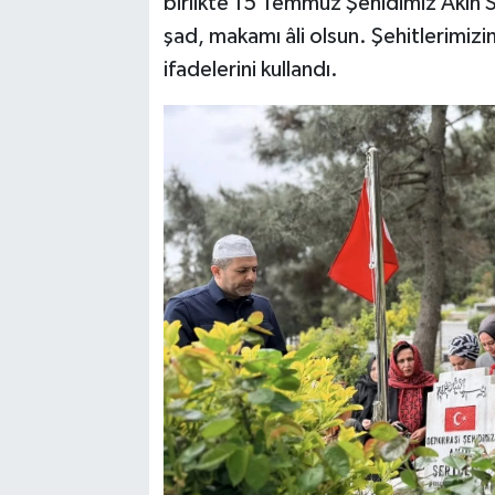
birlikte 15 Temmuz Şehidimiz Akın Se
şad, makamı âli olsun. Şehitlerimi
ifadelerini kullandı.