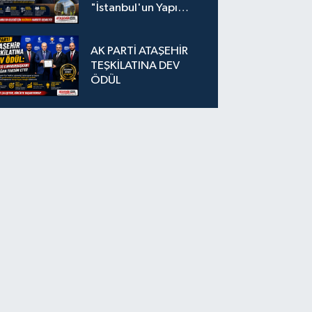
"İstanbul'un Yapı
Stokunu
Güçlendirmek Milli
AK PARTİ ATAŞEHİR
Güvenlik Sorunudur"
TEŞKİLATINA DEV
ÖDÜL