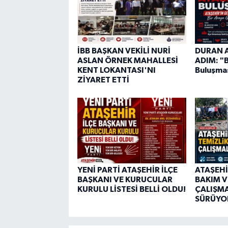
İBB BAŞKAN VEKİLİ NURİ
DURAN A
ASLAN ÖRNEK MAHALLESİ
ADIM: "
KENT LOKANTASI'NI
Buluşmas
ZİYARET ETTİ
YENİ PARTİ ATAŞEHİR İLÇE
ATAŞEHİ
BAŞKANI VE KURUCULAR
BAKIM V
KURULU LİSTESİ BELLİ OLDU!
ÇALIŞMA
SÜRÜYO