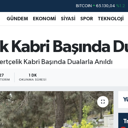
DOLAR
47,7106
%0.17
EURO
55,1652
%0.27
GÜNDEM
EKONOMİ
SİYASİ
SPOR
TEKNOLOJİ
STERLİN
64,4046
%0.35
GRAM ALTIN
6648.99
%2.59
ik Kabri Başında Du
BİST100
13.773
%-19
BITCOIN
65.130,04
%1.2
rtçelik Kabri Başında Dualarla Anıldı
27
1 DK
TERIM
OKUNMA SÜRESI
Y
T