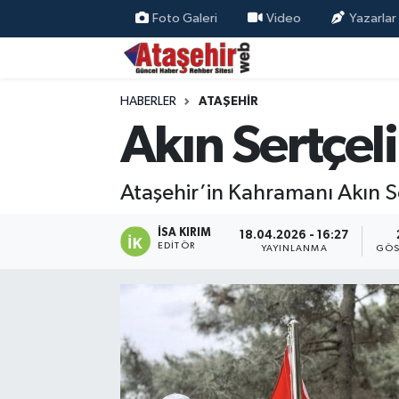
Foto Galeri
Video
Yazarlar
Hava Durumu
HABERLER
ATAŞEHİR
Trafik Durumu
Akın Sertçel
Süper Lig Puan Durumu ve Fikstür
Ataşehir’in Kahramanı Akın Se
Tüm Manşetler
İSA KIRIM
18.04.2026 - 16:27
Son Dakika Haberleri
EDITÖR
YAYINLANMA
GÖS
Haber Arşivi