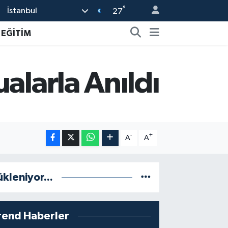
°
İstanbul
27
EĞİTİM
alarla Anıldı
-
+
A
A
ükleniyor...
rend Haberler