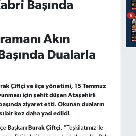
Kabri Başında
6
hramanı Akın
 Başında Dualarla
urak Çiftçi ve ilçe yönetimi, 15 Temmuz
unması için şehit düşen Ataşehirli
başında ziyaret etti. Okunan duaların
ı bir kez daha yad edildi.
İlçe Başkanı
Burak Çiftçi
, "Teşkilatımız ile