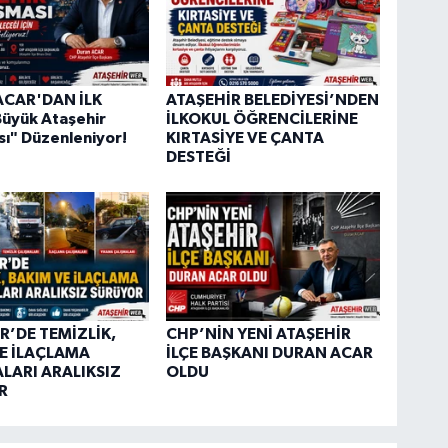
CAR'DAN İLK
ATAŞEHİR BELEDİYESİ’NDEN
Büyük Ataşehir
İLKOKUL ÖĞRENCİLERİNE
ı" Düzenleniyor!
KIRTASİYE VE ÇANTA
DESTEĞİ
R’DE TEMİZLİK,
CHP’NİN YENİ ATAŞEHİR
E İLAÇLAMA
İLÇE BAŞKANI DURAN ACAR
LARI ARALIKSIZ
OLDU
R