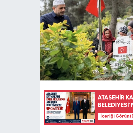
ATAŞEHİR K
BELEDİYESİ’
İçeriği Görünt