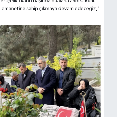
rtçelik’i kabri başında dualarla andık. Ruhu
zin emanetine sahip çıkmaya devam edeceğiz,"