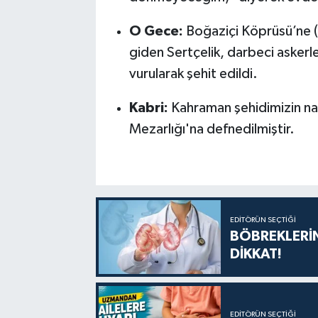
O Gece:
Boğaziçi Köprüsü’ne (
giden Sertçelik, darbeci askerle
vurularak şehit edildi.
Kabri:
Kahraman şehidimizin na
Mezarlığı'na defnedilmiştir.
EDITÖRÜN SEÇTIĞI
BÖBREKLERİN
DİKKAT!
EDITÖRÜN SEÇTIĞI