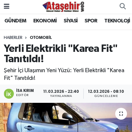
GÜNDEM
EKONOMİ
SİYASİ
SPOR
TEKNOLOJİ
Hava Durumu
Trafik Durumu
HABERLER
OTOMOBİL
Yerli Elektrikli "Karea Fit"
Süper Lig Puan Durumu ve Fikstür
Tanıtıldı!
Tüm Manşetler
Şehir İçi Ulaşımın Yeni Yüzü: Yerli Elektrikli "Karea
Fit" Tanıtıldı!
Son Dakika Haberleri
İSA KIRIM
11.03.2026 - 22:40
12.03.2026 - 08:10
EDITÖR
YAYINLANMA
GÜNCELLEME
Haber Arşivi