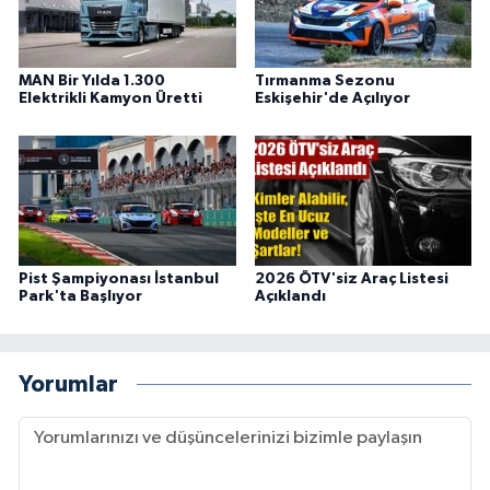
MAN Bir Yılda 1.300
Tırmanma Sezonu
Elektrikli Kamyon Üretti
Eskişehir'de Açılıyor
Pist Şampiyonası İstanbul
2026 ÖTV'siz Araç Listesi
Park'ta Başlıyor
Açıklandı
Yorumlar