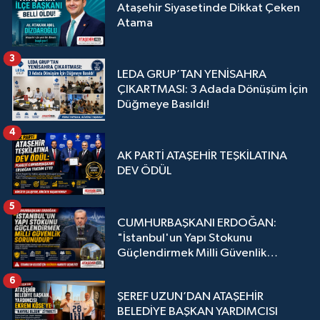
Ataşehir Siyasetinde Dikkat Çeken
Atama
3
LEDA GRUP’TAN YENİSAHRA
ÇIKARTMASI: 3 Adada Dönüşüm İçin
Düğmeye Basıldı!
4
AK PARTİ ATAŞEHİR TEŞKİLATINA
DEV ÖDÜL
5
CUMHURBAŞKANI ERDOĞAN:
"İstanbul'un Yapı Stokunu
Güçlendirmek Milli Güvenlik
Sorunudur"
6
ŞEREF UZUN’DAN ATAŞEHİR
BELEDİYE BAŞKAN YARDIMCISI