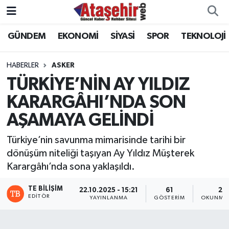
GÜNDEM
EKONOMİ
SİYASİ
SPOR
TEKNOLOJİ
Hava Durumu
Trafik Durumu
HABERLER
ASKER
TÜRKİYE’NİN AY YILDIZ
Süper Lig Puan Durumu ve Fikstür
KARARGÂHI’NDA SON
AŞAMAYA GELİNDİ
Tüm Manşetler
Türkiye’nin savunma mimarisinde tarihi bir
Son Dakika Haberleri
dönüşüm niteliği taşıyan Ay Yıldız Müşterek
Karargâhı’nda sona yaklaşıldı.
Haber Arşivi
TE BILIŞIM
22.10.2025 - 15:21
61
2 
EDITÖR
YAYINLANMA
GÖSTERIM
OKUNMA 