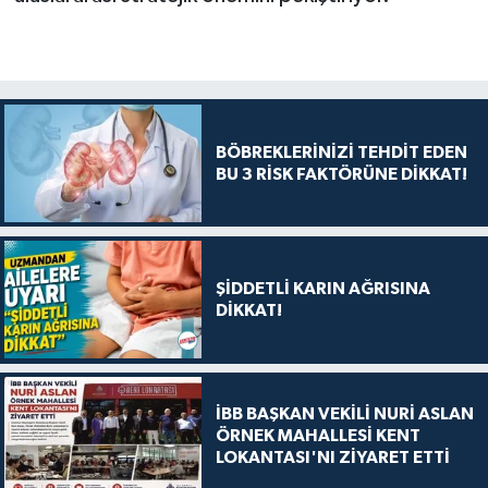
BÖBREKLERİNİZİ TEHDİT EDEN
BU 3 RİSK FAKTÖRÜNE DİKKAT!
ŞİDDETLİ KARIN AĞRISINA
DİKKAT!
İBB BAŞKAN VEKİLİ NURİ ASLAN
ÖRNEK MAHALLESİ KENT
LOKANTASI'NI ZİYARET ETTİ