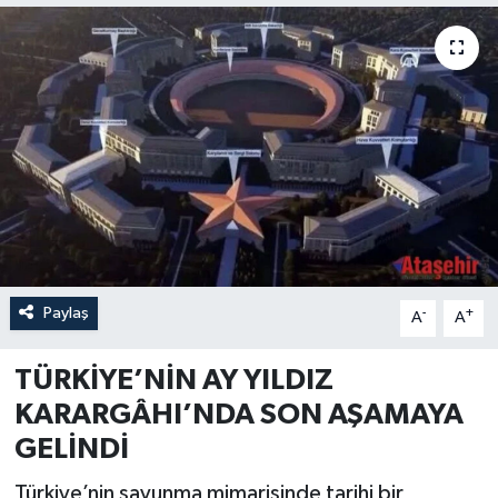
Paylaş
-
+
A
A
TÜRKİYE’NİN AY YILDIZ
KARARGÂHI’NDA SON AŞAMAYA
GELİNDİ
Türkiye’nin savunma mimarisinde tarihi bir