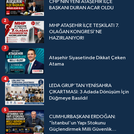
CHP’NİN YENİ ATAŞEHİR İLÇE
BAŞKANI DURAN ACAR OLDU
2
MHP ATAŞEHİR İLÇE TEŞKİLATI 7.
OLAĞAN KONGRESİ'NE
HAZIRLANIYOR!
3
Ataşehir Siyasetinde Dikkat Çeken
Atama
4
LEDA GRUP’TAN YENİSAHRA
ÇIKARTMASI: 3 Adada Dönüşüm İçin
Düğmeye Basıldı!
5
CUMHURBAŞKANI ERDOĞAN:
"İstanbul'un Yapı Stokunu
Güçlendirmek Milli Güvenlik