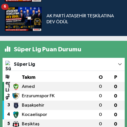
Sorunudur"
6
AK PARTİ ATAŞEHİR TEŞKİLATINA
DEV ÖDÜL
Süper Lig Puan Durumu
Süper Lig
#
Takım
O
P
1
Amed
0
0
2
Erzurumspor FK
0
0
3
Başakşehir
0
0
4
Kocaelispor
0
0
5
Beşiktaş
0
0