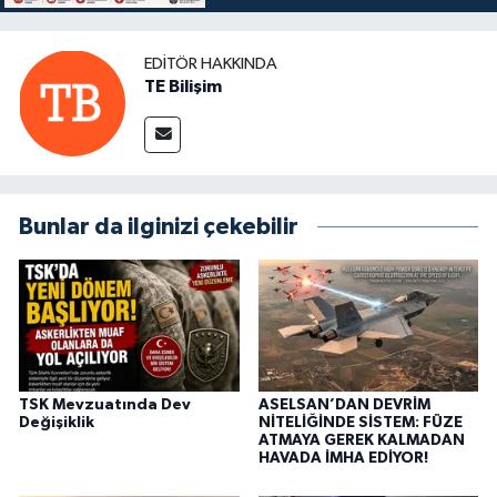
EDITÖR HAKKINDA
TE Bilişim
Bunlar da ilginizi çekebilir
TSK Mevzuatında Dev
ASELSAN’DAN DEVRİM
Değişiklik
NİTELİĞİNDE SİSTEM: FÜZE
ATMAYA GEREK KALMADAN
HAVADA İMHA EDİYOR!