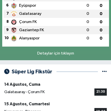
6
Eyüpspor
0
0
7
Galatasaray
0
0
8
Çorum FK
0
0
9
Gaziantep FK
0
0
10
Alanyaspor
0
0
Detaylar için tıklayın
Süper Lig Fikstür
14 Ağustos, Cuma
Galatasaray - Çorum FK
21:30
15 Ağustos, Cumartesi