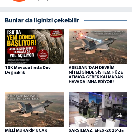
Bunlar da ilginizi çekebilir
TSK Mevzuatında Dev
ASELSAN’DAN DEVRİM
Değişiklik
NİTELİĞİNDE SİSTEM: FÜZE
ATMAYA GEREK KALMADAN
HAVADA İMHA EDİYOR!
MİLLİ MUHARİP UÇAK
SARSILMAZ, EFES-2026’da