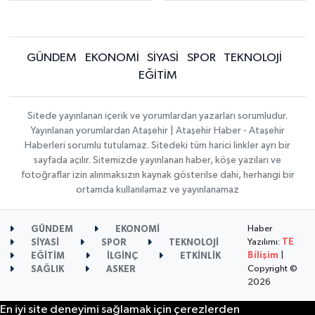
GÜNDEM
EKONOMİ
SİYASİ
SPOR
TEKNOLOJİ
EĞİTİM
Sitede yayınlanan içerik ve yorumlardan yazarları sorumludur.
Yayınlanan yorumlardan Ataşehir | Ataşehir Haber - Ataşehir
Haberleri sorumlu tutulamaz. Sitedeki tüm harici linkler ayrı bir
sayfada açılır. Sitemizde yayınlanan haber, köşe yazıları ve
fotoğraflar izin alınmaksızın kaynak gösterilse dahi, herhangi bir
ortamda kullanılamaz ve yayınlanamaz
Haber
GÜNDEM
EKONOMİ
Yazılımı:
TE
SİYASİ
SPOR
TEKNOLOJİ
Bilişim
|
EĞİTİM
İLGİNÇ
ETKİNLİK
Copyright ©
SAĞLIK
ASKER
2026
En iyi site deneyimi sağlamak için çerezlerden