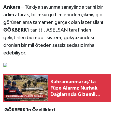
Ankara
– Türkiye savunma sanayiinde tarihi bir
adım atarak, bilimkurgu filmlerinden çıkmış gibi
görünen ama tamamen gerçek olan lazer silahı
GÖKBERK
’i tanıttı. ASELSAN tarafından
geliştirilen bu mobil sistem, gökyüzündeki
dronları bir mil öteden sessiz sedasız imha
edebiliyor.
Kahramanmaraş’ta
Füze Alarmı: Nurhak
Dağlarında Gizemli
Cisim!
GÖKBERK’in Özellikleri