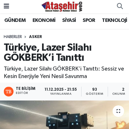
GÜNDEM
EKONOMİ
SİYASİ
SPOR
TEKNOLOJİ
Hava Durumu
Trafik Durumu
HABERLER
ASKER
Türkiye, Lazer Silahı
Süper Lig Puan Durumu ve Fikstür
GÖKBERK’i Tanıttı
Tüm Manşetler
Türkiye, Lazer Silahı GÖKBERK’i Tanıttı: Sessiz ve
Kesin Enerjiyle Yeni Nesil Savunma
Son Dakika Haberleri
TE BILIŞIM
11.12.2025 - 21:55
93
2 D
EDITÖR
YAYINLANMA
GÖSTERIM
OKUNMA 
Haber Arşivi