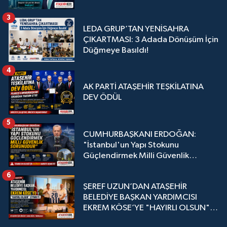
3
LEDA GRUP’TAN YENİSAHRA
ÇIKARTMASI: 3 Adada Dönüşüm İçin
Düğmeye Basıldı!
4
AK PARTİ ATAŞEHİR TEŞKİLATINA
DEV ÖDÜL
5
CUMHURBAŞKANI ERDOĞAN:
"İstanbul'un Yapı Stokunu
Güçlendirmek Milli Güvenlik
Sorunudur"
6
ŞEREF UZUN’DAN ATAŞEHİR
BELEDİYE BAŞKAN YARDIMCISI
EKREM KÖSE’YE "HAYIRLI OLSUN"
ZİYARETİ