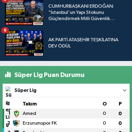
CUMHURBAŞKANI ERDOĞAN:
"İstanbul'un Yapı Stokunu
Güçlendirmek Milli Güvenlik
Sorunudur"
6
AK PARTİ ATAŞEHİR TEŞKİLATINA
DEV ÖDÜL
Süper Lig Puan Durumu
Süper Lig
#
Takım
O
P
1
Amed
0
0
2
Erzurumspor FK
0
0