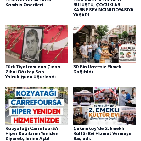
Kombin Önerileri
BULUŞTU, ÇOCUKLAR
KARNE SEVİNCİNİ DOYASIYA
YAŞADI
Türk Tiyatrosunun Çınarı
30 Bin Ücretsiz Ekmek
Zihni Göktay Son
Dağıtıldı
Yolculuğuna Uğurlandı
Kozyatağı CarrefourSA
Çekmeköy’de 2. Emekli
Hiper Kapılarını Yeniden
Kültür Evi Hizmet Vermeye
Ziyaretçilerine Açtı!
Başladı.