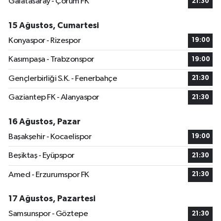
Galatasaray - Çorum FK
21:30
15 Ağustos, Cumartesi
Konyaspor - Rizespor
19:00
Kasımpaşa - Trabzonspor
19:00
Gençlerbirliği S.K. - Fenerbahçe
21:30
Gaziantep FK - Alanyaspor
21:30
16 Ağustos, Pazar
Başakşehir - Kocaelispor
19:00
Beşiktaş - Eyüpspor
21:30
Amed - Erzurumspor FK
21:30
17 Ağustos, Pazartesi
Samsunspor - Göztepe
21:30