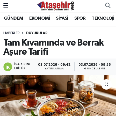
GÜNDEM
EKONOMİ
SİYASİ
SPOR
TEKNOLOJİ
Hava Durumu
Trafik Durumu
HABERLER
DUYURULAR
Tam Kıvamında ve Berrak
Süper Lig Puan Durumu ve Fikstür
Aşure Tarifi
Tüm Manşetler
İSA KIRIM
03.07.2026 - 09:42
03.07.2026 - 09:56
EDITÖR
YAYINLANMA
GÜNCELLEME
Son Dakika Haberleri
Haber Arşivi