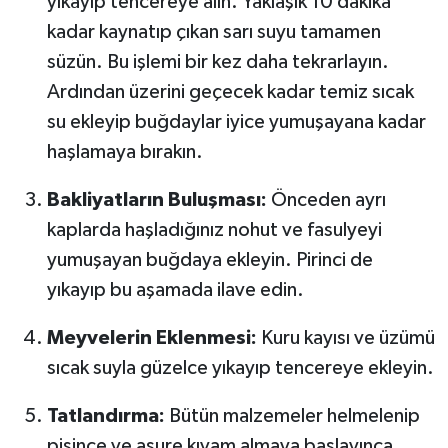
yıkayıp tencereye alın. Yaklaşık 10 dakika
kadar kaynatıp çıkan sarı suyu tamamen
süzün. Bu işlemi bir kez daha tekrarlayın.
Ardından üzerini geçecek kadar temiz sıcak
su ekleyip buğdaylar iyice yumuşayana kadar
haşlamaya bırakın.
Bakliyatların Buluşması:
Önceden ayrı
kaplarda haşladığınız nohut ve fasulyeyi
yumuşayan buğdaya ekleyin. Pirinci de
yıkayıp bu aşamada ilave edin.
Meyvelerin Eklenmesi:
Kuru kayısı ve üzümü
sıcak suyla güzelce yıkayıp tencereye ekleyin.
Tatlandırma:
Bütün malzemeler helmelenip
pişince ve aşure kıvam almaya başlayınca