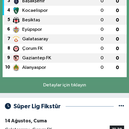
3
Başakşehir
0
0
4
Kocaelispor
0
0
5
Beşiktaş
0
0
6
Eyüpspor
0
0
7
Galatasaray
0
0
8
Çorum FK
0
0
9
Gaziantep FK
0
0
10
Alanyaspor
0
0
Detaylar için tıklayın
Süper Lig Fikstür
14 Ağustos, Cuma