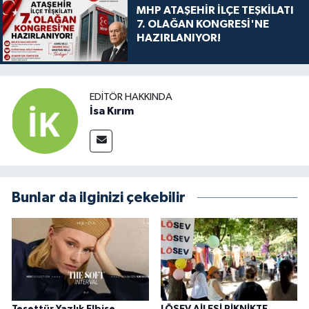
MHP ATAŞEHİR İLÇE TEŞKİLATI
7. OLAĞAN KONGRESİ'NE
HAZIRLANIYOR!
EDITÖR HAKKINDA
İsa Kırım
Bunlar da ilginizi çekebilir
Tesettür Yazlık Elbise
LÖSEV AİLESİ PİKNİKTE