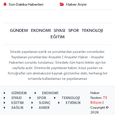
Son Dakika Haberleri
Haber Arşivi
GÜNDEM
EKONOMİ
SİYASİ
SPOR
TEKNOLOJİ
EĞİTİM
Sitede yayınlanan içerik ve yorumlardan yazarları sorumludur.
Yayınlanan yorumlardan Ataşehir | Ataşehir Haber - Ataşehir
Haberleri sorumlu tutulamaz. Sitedeki tüm harici linkler ayrı bir
sayfada açılır. Sitemizde yayınlanan haber, köşe yazıları ve
fotoğraflar izin alınmaksızın kaynak gösterilse dahi, herhangi bir
ortamda kullanılamaz ve yayınlanamaz
Haber
GÜNDEM
EKONOMİ
Yazılımı:
TE
SİYASİ
SPOR
TEKNOLOJİ
Bilişim
|
EĞİTİM
İLGİNÇ
ETKİNLİK
Copyright ©
SAĞLIK
ASKER
2026