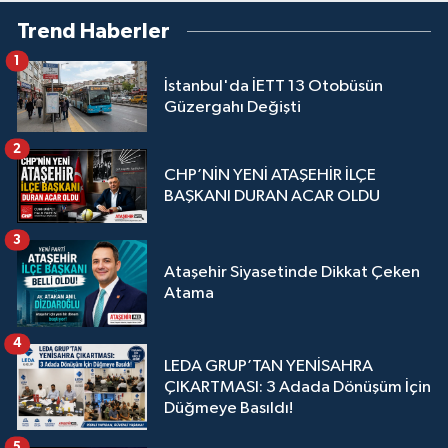
Trend Haberler
1
İstanbul'da İETT 13 Otobüsün
Güzergahı Değişti
2
CHP’NİN YENİ ATAŞEHİR İLÇE
BAŞKANI DURAN ACAR OLDU
3
Ataşehir Siyasetinde Dikkat Çeken
Atama
4
LEDA GRUP’TAN YENİSAHRA
ÇIKARTMASI: 3 Adada Dönüşüm İçin
Düğmeye Basıldı!
5