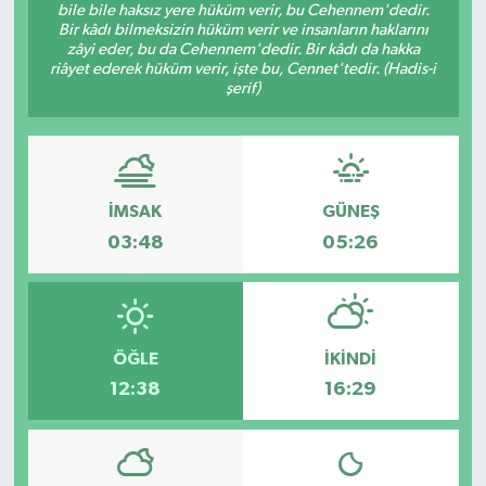
bile bile haksız yere hüküm verir, bu Cehennem'dedir.
Bir kâdı bilmeksizin hüküm verir ve insanların haklarını
zâyi eder, bu da Cehennem'dedir. Bir kâdı da hakka
riâyet ederek hüküm verir, işte bu, Cennet'tedir. (Hadis-i
şerif)
İMSAK
GÜNEŞ
03:48
05:26
ÖĞLE
İKINDI
12:38
16:29