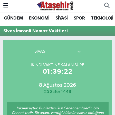
GÜNDEM
EKONOMİ
SİYASİ
SPOR
TEKNOLOJİ
Hava Durumu
Sivas İmranli Namaz Vakitleri
Trafik Durumu
Süper Lig Puan Durumu ve Fikstür
SİVAS
Tüm Manşetler
İKINDI VAKTINE KALAN SÜRE
01:39:22
Son Dakika Haberleri
8 Ağustos 2026
Haber Arşivi
25 Safer 1448
Kâdılar üçtür. Bunlardan ikisi Cehennem'dedir, biri
Cennet'tedir. Bir adam, verdiği hükmün haksız olduğunu