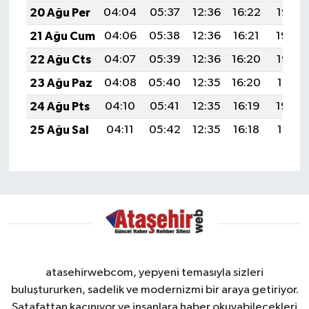
20 Ağu Per
04:04
05:37
12:36
16:22
19:25
21 Ağu Cum
04:06
05:38
12:36
16:21
19:24
22 Ağu Cts
04:07
05:39
12:36
16:20
19:22
23 Ağu Paz
04:08
05:40
12:35
16:20
19:21
24 Ağu Pts
04:10
05:41
12:35
16:19
19:20
25 Ağu Sal
04:11
05:42
12:35
16:18
19:18
atasehirwebcom, yepyeni temasıyla sizleri
buluştururken, sadelik ve modernizmi bir araya getiriyor.
Şatafattan kaçınıyor ve insanlara haber okuyabilecekleri