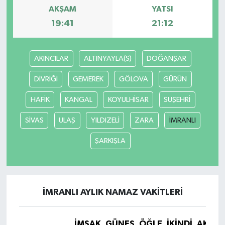
AKŞAM
YATSI
19:41
21:12
AKINCILAR
ALTINYAYLA(S)
DOĞANŞAR
DİVRİĞİ
GEMEREK
GÖLOVA
GÜRÜN
HAFİK
KANGAL
KOYULHİSAR
SUŞEHRİ
SİVAS
ULAŞ
YILDIZELİ
ZARA
İMRANLI
ŞARKIŞLA
İMRANLI AYLIK NAMAZ VAKITLERI
İMSAK
GÜNEŞ
ÖĞLE
İKINDI
AKŞA