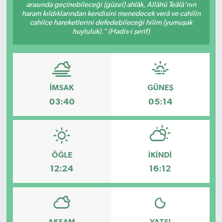
arasında geçinebileceği (güzel) ahlâk, Allâhü Teâlâ'nın
haram kıldıklarından kendisini menedecek verâ ve cahilin
cahilce hareketlerini defedebileceği hilim (yumuşak
huyluluk)." (Hadis-i şerif)
İMSAK
GÜNEŞ
03:40
05:14
ÖĞLE
İKINDI
12:24
16:12