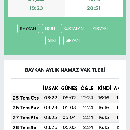
AKŞAM
YATSI
19:23
20:51
BAYKAN
ERUH
KURTALAN
PERVARİ
SİİRT
ŞIRVAN
BAYKAN AYLIK NAMAZ VAKITLERI
İMSAK
GÜNEŞ
ÖĞLE
İKINDI
AKŞA
25 Tem Cts
03:22
05:02
12:24
16:16
19:37
26 Tem Paz
03:23
05:03
12:24
16:16
19:36
27 Tem Pts
03:25
05:04
12:24
16:15
19:35
28 Tem Sal
03:26
05:05
12:24
16:15
19:34