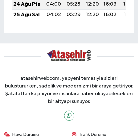
24 Ağu Pts
04:00
05:28
12:20
16:03
19:03
25 Ağu Sal
04:02
05:29
12:20
16:02
19:01
atasehirwebcom, yepyeni temasıyla sizleri
buluştururken, sadelik ve modernizmi bir araya getiriyor.
Şatafattan kaçınıyor ve insanlara haber okuyabilecekleri
bir altyapı sunuyor.
Hava Durumu
Trafik Durumu