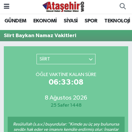
GÜNDEM
EKONOMİ
SİYASİ
SPOR
TEKNOLOJİ
Hava Durumu
Siirt Baykan Namaz Vakitleri
Trafik Durumu
Süper Lig Puan Durumu ve Fikstür
SİİRT
Tüm Manşetler
ÖĞLE VAKTINE KALAN SÜRE
06:33:08
Son Dakika Haberleri
8 Ağustos 2026
Haber Arşivi
25 Safer 1448
Resûlullah (s.a.v.) buyurdular: "Kimde şu üç şey bulunursa
sevâbı hak eder ve imanını kemâle erdirmiş olur: İnsanlar