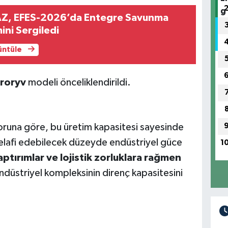
Z, EFES-2026’da Entegre Savunma
ini Sergiledi
rüntüle
roryv
modeli önceliklendirildi.
oruna göre, bu üretim kapasitesi sayesinde
 telafi edebilecek düzeyde endüstriyel güce
1
tırımlar ve lojistik zorluklara rağmen
ndüstriyel kompleksinin direnç kapasitesini