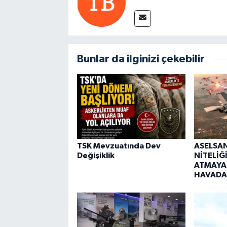
Bunlar da ilginizi çekebilir
TSK Mevzuatında Dev
ASELSA
Değişiklik
NİTELİĞ
ATMAYA
HAVADA 