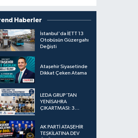
rend Haberler
İstanbul'da İETT 13
Otobüsün Güzergahı
Değişti
Ataşehir Siyasetinde
Dikkat Çeken Atama
LEDA GRUP’TAN
YENİSAHRA
ÇIKARTMASI: 3
Adada Dönüşüm İçin
Düğmeye Basıldı!
AK PARTİ ATAŞEHİR
TEŞKİLATINA DEV