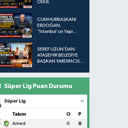
ÖDÜL
CUMHURBAŞKANI
ERDOĞAN:
"İstanbul'un Yapı
Stokunu
Güçlendirmek Milli
ŞEREF UZUN’DAN
Güvenlik Sorunudur"
ATAŞEHİR BELEDİYE
BAŞKAN YARDIMCISI
EKREM KÖSE’YE
"HAYIRLI OLSUN"
ZİYARETİ
Süper Lig Puan Durumu
Süper Lig
#
Takım
O
P
1
Amed
0
0