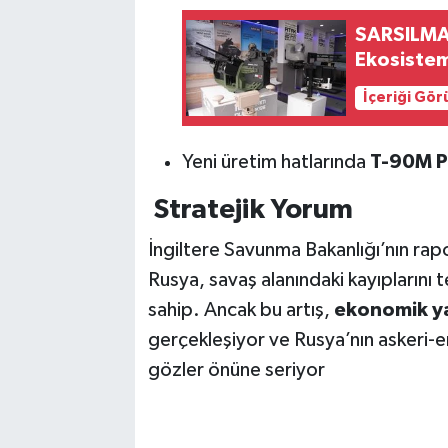
SARSILMA
Ekosistem
İçeriği Gö
Yeni üretim hatlarında
T-90M P
Stratejik Yorum
İngiltere Savunma Bakanlığı’nın rap
Rusya, savaş alanındaki kayıplarını
sahip. Ancak bu artış,
ekonomik yap
gerçekleşiyor ve Rusya’nın askeri-e
gözler önüne seriyor