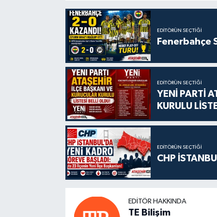
EDITÖRÜN SEÇTIĞI
Fenerbahçe S
EDITÖRÜN SEÇTIĞI
YENİ PARTİ 
KURULU LİSTE
EDITÖRÜN SEÇTIĞI
CHP İSTANBU
EDITÖR HAKKINDA
TE Bilişim