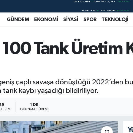
DOLAR
47,5971
%0.05
EURO
55,1336
%0.18
GÜNDEM
EKONOMİ
SİYASİ
SPOR
TEKNOLOJİ
STERLİN
64,2534
%0.22
GRAM ALTIN
6527.85
%0.54
 100 Tank Üretim 
BİST100
13.703
%11
BITCOIN
64.475,47
%0.66
geniş çaplı savaşa dönüştüğü 2022’den bu
tank kaybı yaşadığı bildiriliyor.
29
1 DK
TERIM
OKUNMA SÜRESI
Y