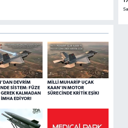
1
Sa
N’DAN DEVRİM
MİLLİ MUHARİP UÇAK
İNDE SİSTEM: FÜZE
KAAN’IN MOTOR
 GEREK KALMADAN
SÜRECİNDE KRİTİK EŞİK!
İMHA EDİYOR!