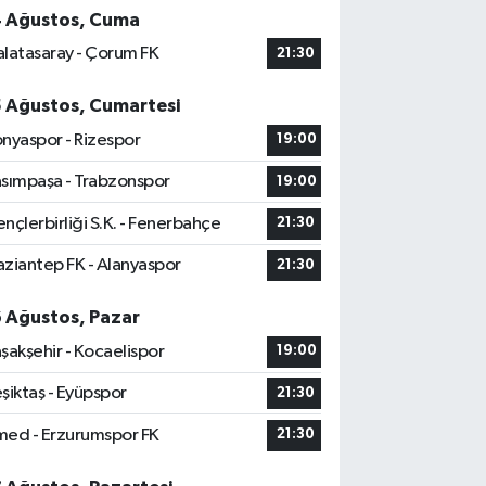
4 Ağustos, Cuma
latasaray - Çorum FK
21:30
5 Ağustos, Cumartesi
nyaspor - Rizespor
19:00
sımpaşa - Trabzonspor
19:00
nçlerbirliği S.K. - Fenerbahçe
21:30
ziantep FK - Alanyaspor
21:30
6 Ağustos, Pazar
şakşehir - Kocaelispor
19:00
şiktaş - Eyüpspor
21:30
ed - Erzurumspor FK
21:30