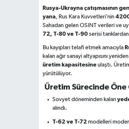
Rusya-Ukrayna çatışmasının gen
yana
, Rus Kara Kuvvetleri’nin
4200
Sahadan gelen OSINT verileri ve uyd
72, T-80 ve T-90
serisi tanklarda
Bu kayıpları telafi etmek amacıyla
R
kalan ağır sanayi altyapısını yenide
üretim kapasitesine
ulaştı. Üreti
yürütülüyor.
Üretim Sürecinde Öne 
Sovyet döneminden kalan
yede
alındı.
T-62 ve T-72
modelleri moderni