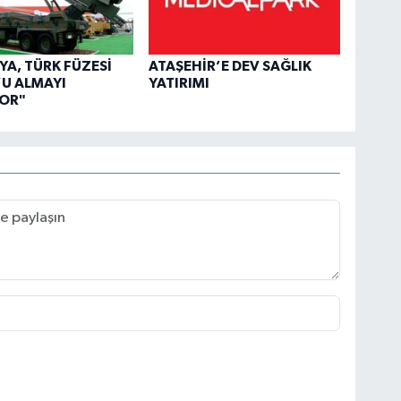
A, TÜRK FÜZESİ
ATAŞEHİR’E DEV SAĞLIK
U ALMAYI
YATIRIMI
YOR"