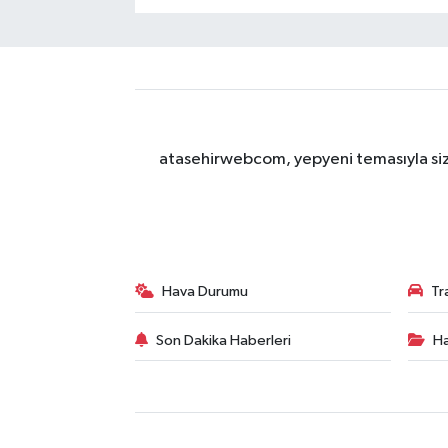
atasehirwebcom, yepyeni temasıyla sizle
Hava Durumu
Tr
Son Dakika Haberleri
Ha