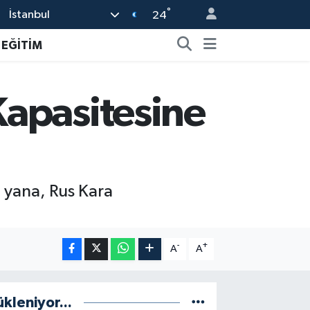
°
İstanbul
24
EĞİTİM
Kapasitesine
 yana, Rus Kara
-
+
A
A
ükleniyor...