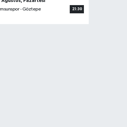
7 Ağustos, Pazartesi
msunspor - Göztepe
21:30