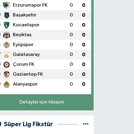
2
Erzurumspor FK
0
0
3
Başakşehir
0
0
4
Kocaelispor
0
0
5
Beşiktaş
0
0
6
Eyüpspor
0
0
7
Galatasaray
0
0
8
Çorum FK
0
0
9
Gaziantep FK
0
0
0
Alanyaspor
0
0
Detaylar için tıklayın
Süper Lig Fikstür