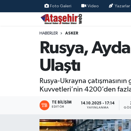
Foto Galeri
Video
Yazarlar
Hava Durumu
HABERLER
ASKER
Trafik Durumu
Rusya, Ayda
Süper Lig Puan Durumu ve Fikstür
Ulaştı
Tüm Manşetler
Rusya-Ukrayna çatışmasının 
Son Dakika Haberleri
Kuvvetleri’nin 4200’den fazla 
Haber Arşivi
TE BILIŞIM
14.10.2025 - 17:14
EDITÖR
YAYINLANMA
GÖS