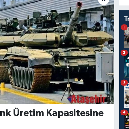
T
1
2
3
nk Üretim Kapasitesine
4