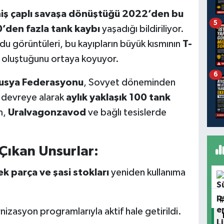
iş çaplı savaşa dönüştüğü 2022’den bu
5
’den fazla tank kaybı
yaşadığı bildiriliyor.
u görüntüleri, bu kayıpların büyük kısmının
T-
n oluştuğunu ortaya koyuyor.
6
usya Federasyonu
, Sovyet döneminden
n devreye alarak
aylık yaklaşık 100 tank
m,
Uralvagonzavod
ve bağlı tesislerde
Çıkan Unsurlar:
k parça ve şasi stokları
yeniden kullanıma
zasyon programlarıyla aktif hale getirildi.