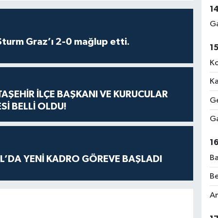
1
Ga
turm Graz’ı 2-0 mağlup etti.
1
Ko
Ka
ATAŞEHİR İLÇE BAŞKANI VE KURUCULAR
Ge
Sİ BELLİ OLDU!
Ga
1
Ba
L’DA YENİ KADRO GÖREVE BAŞLADI
Be
Am