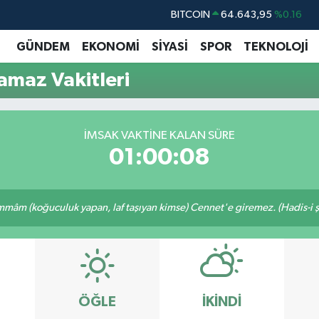
BITCOIN
64.643,95
%0.16
DOLAR
47,6006
%0.06
GÜNDEM
EKONOMİ
SİYASİ
SPOR
TEKNOLOJİ
EURO
55,0250
%0.02
maz Vakitleri
STERLİN
64,2398
%0.2
GRAM ALTIN
6513.94
%0.32
İMSAK VAKTINE KALAN SÜRE
BİST100
13.799
%70
01:00:07
mâm (koğuculuk yapan, laf taşıyan kimse) Cennet'e giremez. (Hadis-i şe
ÖĞLE
İKINDI