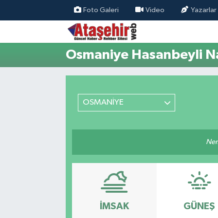
Foto Galeri
Video
Yazarlar
Hava Durumu
Osmaniye Hasanbeyli Na
Trafik Durumu
Süper Lig Puan Durumu ve Fikstür
OSMANİYE
Tüm Manşetler
Son Dakika Haberleri
Nem
Haber Arşivi
İMSAK
GÜNEŞ