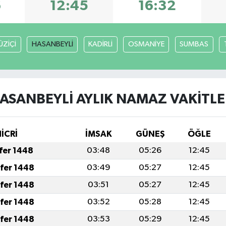
6
12:45
16:32
ÜZİÇİ
HASANBEYLİ
KADİRLİ
OSMANİYE
SUMBAS
ASANBEYLİ AYLIK NAMAZ VAKITLE
İCRİ
İMSAK
GÜNEŞ
ÖĞLE
afer 1448
03:48
05:26
12:45
afer 1448
03:49
05:27
12:45
afer 1448
03:51
05:27
12:45
afer 1448
03:52
05:28
12:45
afer 1448
03:53
05:29
12:45