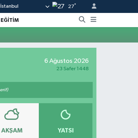
°
İstanbul
27
EĞİTİM
6 Ağustos 2026
23 Safer 1448
rif)
AKŞAM
YATSI