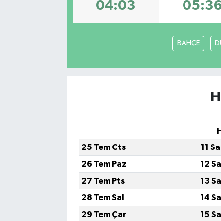
04:03
05:3
BAHÇE
D
H
H
25 Tem Cts
11 S
26 Tem Paz
12 S
27 Tem Pts
13 S
28 Tem Sal
14 S
29 Tem Çar
15 S