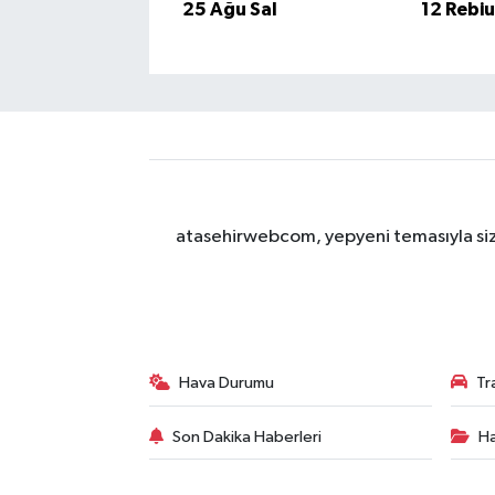
25 Ağu Sal
12 Rebi
atasehirwebcom, yepyeni temasıyla sizle
Hava Durumu
Tr
Son Dakika Haberleri
Ha