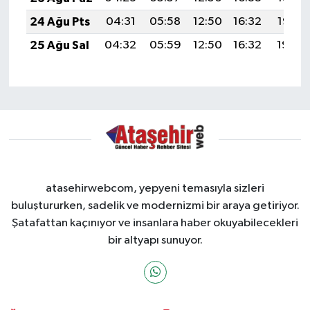
24 Ağu Pts
04:31
05:58
12:50
16:32
19:32
25 Ağu Sal
04:32
05:59
12:50
16:32
19:30
atasehirwebcom, yepyeni temasıyla sizleri
buluştururken, sadelik ve modernizmi bir araya getiriyor.
Şatafattan kaçınıyor ve insanlara haber okuyabilecekleri
bir altyapı sunuyor.