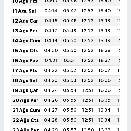
10 Ağu Pts
04:13
05:46
12:53
16:40
19:50
11 Ağu Sal
04:14
05:47
12:53
16:40
19:49
12 Ağu Çar
04:16
05:48
12:53
16:39
19:48
13 Ağu Per
04:17
05:49
12:53
16:39
19:46
14 Ağu Cum
04:18
05:50
12:52
16:39
19:45
15 Ağu Cts
04:20
05:50
12:52
16:38
19:44
16 Ağu Paz
04:21
05:51
12:52
16:37
19:43
17 Ağu Pts
04:22
05:52
12:52
16:37
19:41
18 Ağu Sal
04:23
05:53
12:52
16:36
19:40
19 Ağu Çar
04:24
05:54
12:51
16:36
19:39
20 Ağu Per
04:26
05:55
12:51
16:35
19:37
21 Ağu Cum
04:27
05:56
12:51
16:34
19:36
22 Ağu Cts
04:28
05:56
12:51
16:34
19:35
23 Ağu Paz
04:29
05:57
12:50
16:33
19:33