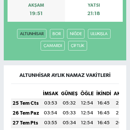
AKŞAM
YATSI
19:51
21:18
ALTUNHİSAR
BOR
NİĞDE
ULUKIŞLA
ÇAMARDI
ÇİFTLİK
ALTUNHİSAR AYLIK NAMAZ VAKITLERI
İMSAK
GÜNEŞ
ÖĞLE
İKINDI
AKŞA
25 Tem Cts
03:53
05:32
12:54
16:45
20:06
26 Tem Paz
03:54
05:33
12:54
16:45
20:05
27 Tem Pts
03:55
05:34
12:54
16:45
20:04