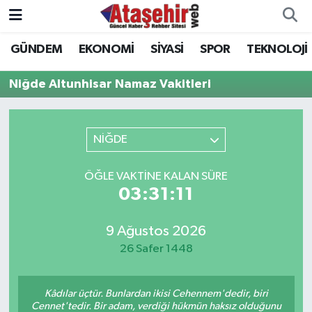
GÜNDEM
EKONOMİ
SİYASİ
SPOR
TEKNOLOJİ
Hava Durumu
Niğde Altunhisar Namaz Vakitleri
Trafik Durumu
Süper Lig Puan Durumu ve Fikstür
NİĞDE
Tüm Manşetler
ÖĞLE VAKTINE KALAN SÜRE
03:31:11
Son Dakika Haberleri
9 Ağustos 2026
Haber Arşivi
26 Safer 1448
Kâdılar üçtür. Bunlardan ikisi Cehennem'dedir, biri
Cennet'tedir. Bir adam, verdiği hükmün haksız olduğunu