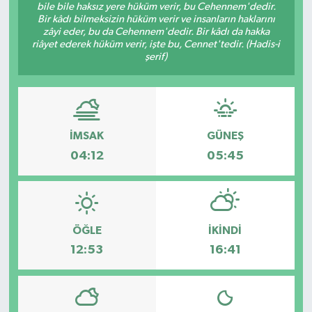
bile bile haksız yere hüküm verir, bu Cehennem'dedir.
Bir kâdı bilmeksizin hüküm verir ve insanların haklarını
zâyi eder, bu da Cehennem'dedir. Bir kâdı da hakka
riâyet ederek hüküm verir, işte bu, Cennet'tedir. (Hadis-i
şerif)
İMSAK
GÜNEŞ
04:12
05:45
ÖĞLE
İKINDI
12:53
16:41