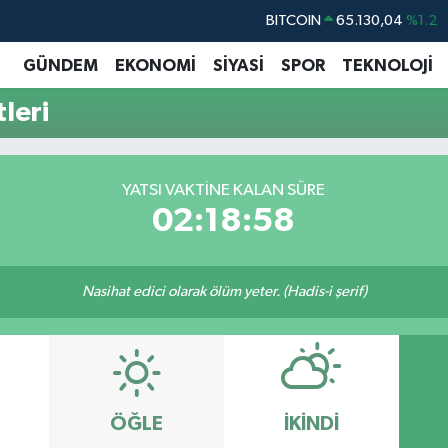
BITCOIN
65.130,04
%1.2
DOLAR
47,7106
%0.17
GÜNDEM
EKONOMİ
SİYASİ
SPOR
TEKNOLOJİ
EURO
55,1652
%0.27
leri
STERLİN
64,4046
%0.35
GRAM ALTIN
6618.49
%2.12
YATSI VAKTINE KALAN SÜRE
BİST100
13.773
%-19
02:18:57
Nasihat edici olarak ölüm yeter. (Hadis-i şerif)
ÖĞLE
İKINDI