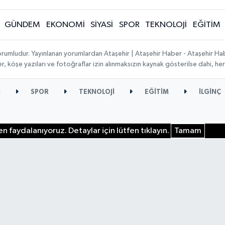
GÜNDEM
EKONOMİ
SİYASİ
SPOR
TEKNOLOJİ
EĞİTİM
orumludur. Yayınlanan yorumlardan Ataşehir | Ataşehir Haber - Ataşehir Habe
ber, köşe yazıları ve fotoğraflar izin alınmaksızın kaynak gösterilse dahi, 
İ
SPOR
TEKNOLOJİ
EĞİTİM
İLGİNÇ
n faydalanıyoruz. Detaylar için lütfen tıklayın.
Tamam