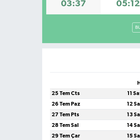
03:37
05:12
B
H
25 Tem Cts
11 S
26 Tem Paz
12 S
27 Tem Pts
13 S
28 Tem Sal
14 S
29 Tem Çar
15 S