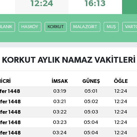
12:24
16:13
ULANIK
HASKÖY
KORKUT
MALAZGİRT
MUŞ
VART
KORKUT AYLIK NAMAZ VAKITLERI
İCRİ
İMSAK
GÜNEŞ
ÖĞLE
afer 1448
03:19
05:01
12:24
afer 1448
03:21
05:02
12:24
afer 1448
03:22
05:03
12:24
afer 1448
03:23
05:04
12:24
afer 1448
03:24
05:04
12:24