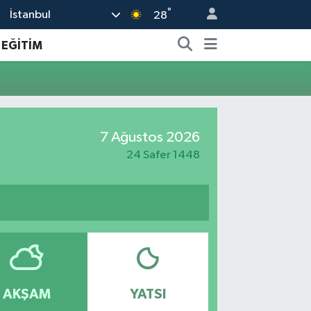
°
İstanbul
28
EĞİTİM
7 Ağustos 2026
24 Safer 1448
AKŞAM
YATSI