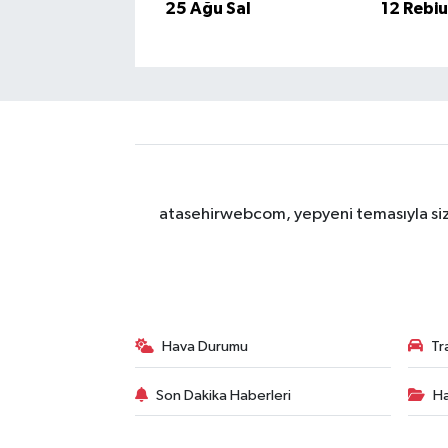
25 Ağu Sal
12 Rebi
atasehirwebcom, yepyeni temasıyla sizle
Hava Durumu
Tr
Son Dakika Haberleri
Ha