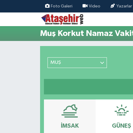
Foto Galeri
Video
Yazarlar
Hava Durumu
Muş Korkut Namaz Vakit
Trafik Durumu
Süper Lig Puan Durumu ve Fikstür
MUŞ
Tüm Manşetler
Son Dakika Haberleri
Haber Arşivi
İMSAK
GÜNEŞ