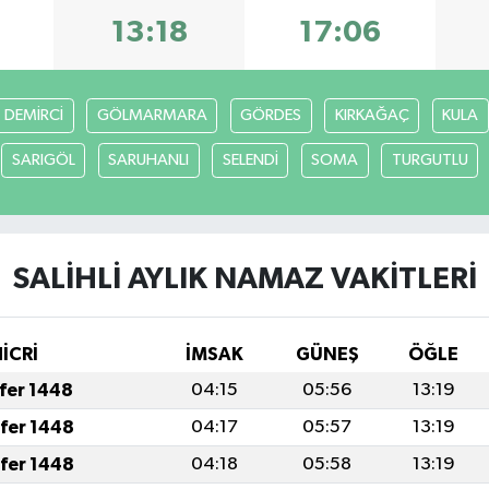
9
13:18
17:06
DEMİRCİ
GÖLMARMARA
GÖRDES
KIRKAĞAÇ
KULA
SARIGÖL
SARUHANLI
SELENDİ
SOMA
TURGUTLU
SALİHLİ AYLIK NAMAZ VAKITLERI
HİCRİ
İMSAK
GÜNEŞ
ÖĞLE
afer 1448
04:15
05:56
13:19
afer 1448
04:17
05:57
13:19
afer 1448
04:18
05:58
13:19