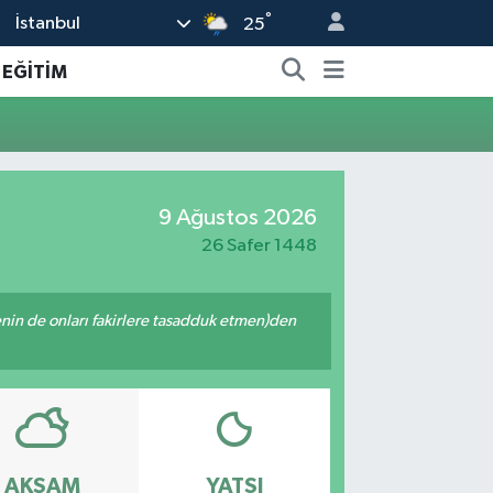
°
İstanbul
25
EĞİTİM
9 Ağustos 2026
26 Safer 1448
 senin de onları fakirlere tasadduk etmen)den
AKŞAM
YATSI