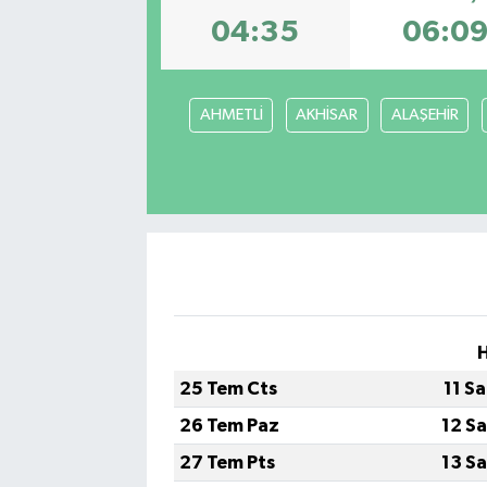
04:35
06:0
AHMETLİ
AKHİSAR
ALAŞEHİR
25 Tem Cts
11 S
26 Tem Paz
12 S
27 Tem Pts
13 S