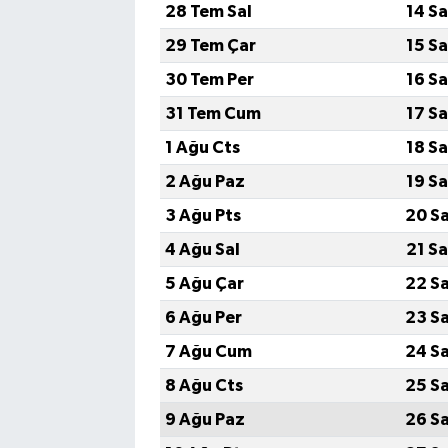
28 Tem Sal
14 S
29 Tem Çar
15 S
30 Tem Per
16 S
31 Tem Cum
17 S
1 Ağu Cts
18 S
2 Ağu Paz
19 S
3 Ağu Pts
20 S
4 Ağu Sal
21 S
5 Ağu Çar
22 S
6 Ağu Per
23 S
7 Ağu Cum
24 S
8 Ağu Cts
25 S
9 Ağu Paz
26 S