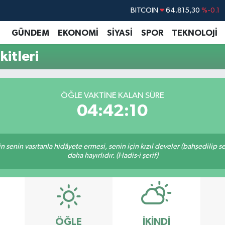
BITCOIN
64.815,30
%-0.1
DOLAR
47,7436
%0.18
GÜNDEM
EKONOMİ
SİYASİ
SPOR
TEKNOLOJİ
EURO
55,2510
%0.32
itleri
STERLİN
64,4811
%0.38
GRAM ALTIN
6660.55
%0
ÖĞLE VAKTINE KALAN SÜRE
BİST100
13.779
%-14
04:42:09
inin senin vasıtanla hidâyete ermesi, senin için kızıl develer (bahşedilip
daha hayırlıdır. (Hadis-i şerif)
ÖĞLE
İKINDI