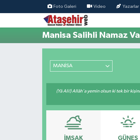
Foto Galeri
Video
Yazarlar
Hava Durumu
Manisa Salihli Namaz Vak
Trafik Durumu
Süper Lig Puan Durumu ve Fikstür
MANİSA
Tüm Manşetler
Son Dakika Haberleri
(Yâ Ali!) Allâh'a yemin olsun ki tek bir kiş
Haber Arşivi
İMSAK
GÜNEŞ