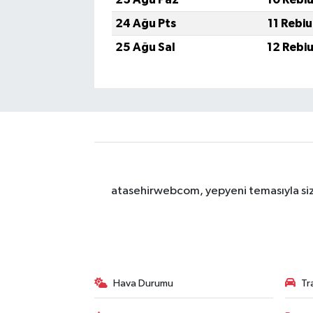
24 Ağu Pts
11 Rebi
25 Ağu Sal
12 Rebi
atasehirwebcom, yepyeni temasıyla sizle
Hava Durumu
Tr