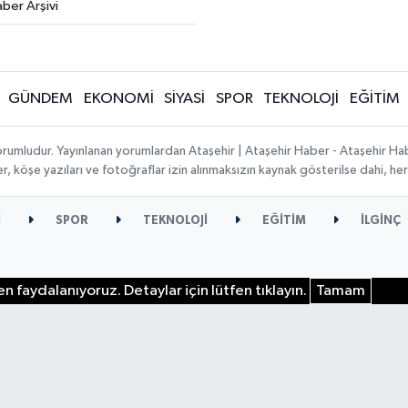
ber Arşivi
GÜNDEM
EKONOMİ
SİYASİ
SPOR
TEKNOLOJİ
EĞİTİM
orumludur. Yayınlanan yorumlardan Ataşehir | Ataşehir Haber - Ataşehir Habe
ber, köşe yazıları ve fotoğraflar izin alınmaksızın kaynak gösterilse dahi, 
İ
SPOR
TEKNOLOJİ
EĞİTİM
İLGİNÇ
n faydalanıyoruz. Detaylar için lütfen tıklayın.
Tamam